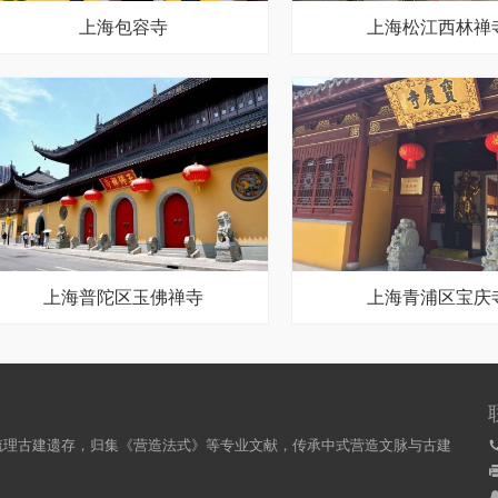
上海包容寺
上海松江西林禅
上海普陀区玉佛禅寺
上海青浦区宝庆
梳理古建遗存，归集《营造法式》等专业文献，传承中式营造文脉与古建