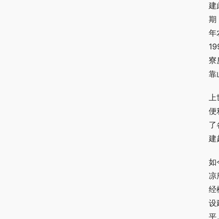
建
期
年
1
寮
靠
上
便
了
建
如
凉
经
设
平