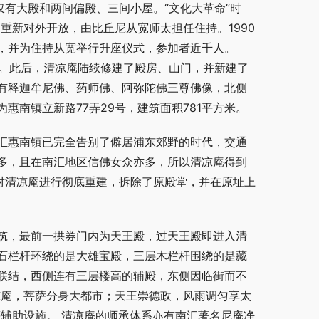
仅有大殿和两间偏殿、三间小屋。“文化大革命”时
庵重新对外开放，由比丘尼从宽师太担任住持。1990
，并为住持从宽举行升座仪式，参加者近千人。
人。此后，清凉庵陆续修建了殿房、山门，并新建了
有释迦牟尼佛、药师佛、阿弥陀佛三尊佛像，北侧
南镇立新路77弄29号，建筑面积781平方米。
汇惠南镇已完全告别了僻居浦东郊野的时代，交通
多，且在南汇地区信佛女众亦多，所以清凉庵得到
下对清凉庵进行彻底重建，拆除了原殿堂，并在原址上
筑，最前一拱券门内为天王殿，过天王殿即进入清
石栏杆环绕的是大雄宝殿，三层木栏杆围绕的是藏
联结，西侧连有三层楼高的辅殿，东侧因临街而不
凉庵，菩萨分身大都市；天王崇德政，风雨调匀享太
辅助设施。 清凉庵的师承体系亦有南汇著名尼庵净