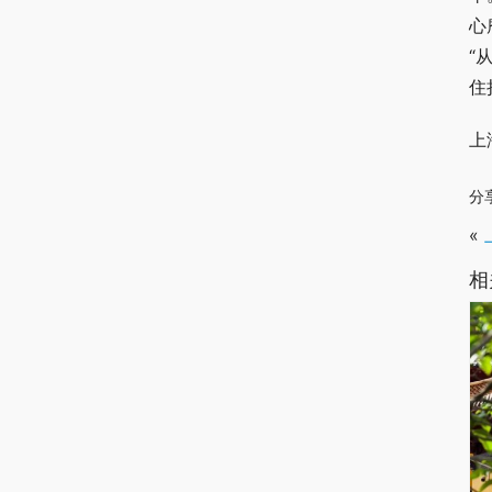
心
“
住
上
分
«
相