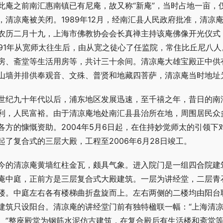
此庵之前南汇惠南镇已有尼庵，故又称“新庵”，当时占地一亩，
，清凉庵被关闭。1989年12月，经南汇县人民政府批准，清凉
农历二月十九，上海市佛教协会会长真禅主持该庵佛像开光仪式
991年从宽师太往生后，由从宽之徒心了任监院，常住比丘尼八
房、斋堂等生活用房等，共计三十余间。清凉庵大雄宝殿正中供
山墙并排供奉观音、文殊、普贤和地藏四菩萨，清凉庵当时地址为惠
世纪九十年代以后，浦东地区发展迅速，至千禧之年，昔日的南
利，人民富裕。由于清凉庵地处南汇县县治所在地，周围居民众
各方的慷慨资助。2004年5月6日起，在住持妙觉师太的引领
起了复合式的三层大殿，工程至2006年6月28日竣工。
今的清凉庵黄墙红柱金瓦，颇具气象。进入院门是一组四合院建
庵中庭，正前方是三层复合式大殿建筑。一层为讲经堂，二层青
楼。中庭左右各有楼梯曲折盘旋而上。左右两侧的二楼均由阳台
建筑只设阳台。清凉庵的讲经堂门前有独特楹联一幅：“上海清
。”整座殿堂为钢筋水泥仿古建筑，在复合殿后有生活楼和斋堂等