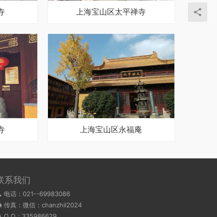
寺
上海宝山区太平禅寺
寺
上海宝山区永福庵
联系我们
电话：021--69983086
传真：微信：chanzhil2024
Q Q：
335986629