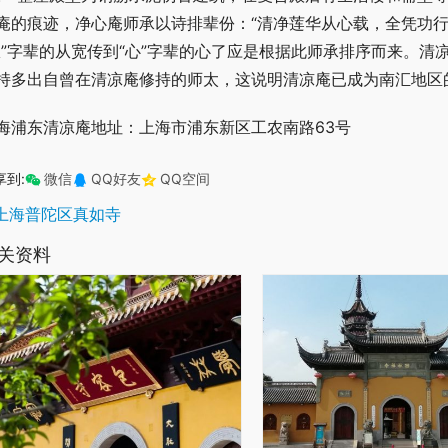
庵的痕迹，净心庵师承以诗排辈份：“清净莲华从心载，全凭功行
从”字辈的从宽传到“心”字辈的心了应是根据此师承排序而来。
持多出自曾在清凉庵修持的师太，这说明清凉庵已成为南汇地区
海浦东清凉庵地址：上海市浦东新区工农南路63号
享到:
微信
QQ好友
QQ空间
上海普陀区真如寺
关资料