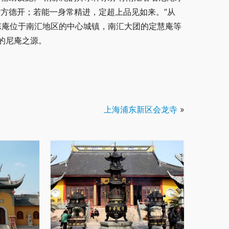
方德开；若能一身常精进，定超上品见如来。”从
清凉庵位于南汇地区的中心城镇，南汇大团的定慧庵等
的尼庵之源。
上海浦东新区会龙寺
»