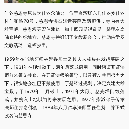
佳冬慈恩寺原名为佳冬念佛会，位于台湾屏东县佳冬乡佳冬
村佳和路78号，慈恩寺供奉观音菩萨及药师佛，寺内有大
雄宝殿、慈恩塔等宏伟建筑，加上庭园景观造景，是莲友念
佛修持的好地方。慈恩寺并组织了文教基金会，推动佛学及
文教活动，造福乡里。
1959年在当地医师林澄香居士及其夫人杨集妹发起募建之
下，1961年在现址动工，两年后落成启用，同时聘请开证法
师前来领众共修。在开证法师的领导，以及莲友共同努力之
下，很快地会址已不敷使用，于是经过规划，决定兴建大雄
宝殿，于1970年二月破土，1971年大殿、慈光塔陆续落
成，并购入土地以为将来发展之用。1977年指派弟子传孝
法师住持念佛会，1984年八月传孝法师晋任住持，并正式
改名为慈恩寺。