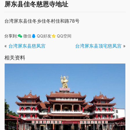
屏东县佳冬慈恩寺地址
台湾屏东县佳冬乡佳冬村佳和路78号
分享到:
微信
QQ好友
QQ空间
«
台湾屏东县慈凤宫
台湾屏东县顶宅慈凤宫
»
相关资料