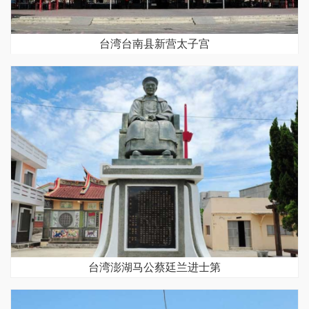
台湾台南县新营太子宫
台湾澎湖马公蔡廷兰进士第