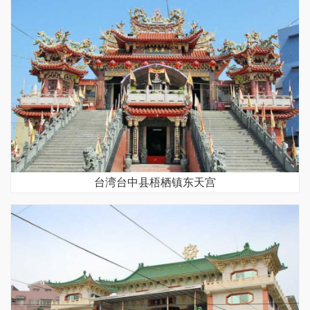
台湾台中县梧栖镇东天宫