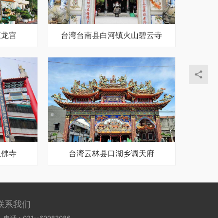
五龙宫
台湾台南县白河镇火山碧云寺
玉佛寺
台湾云林县口湖乡调天府
联系我们