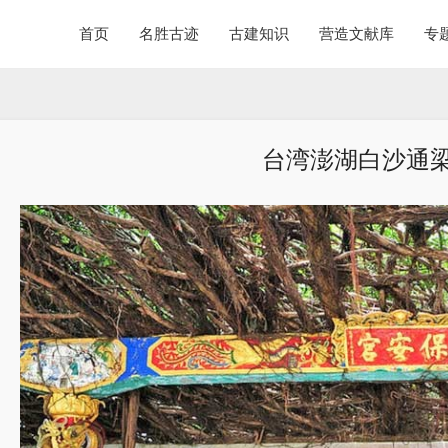
首页
名胜古迹
古建知识
营造文献库
专
台湾澎湖白沙通