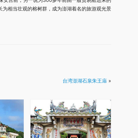
保安宫前；另一说为300多年前由一艘贸易船运来的
成长为相当壮观的榕树群，成为澎湖着名的旅游观光景
台湾澎湖石泉朱王庙
»