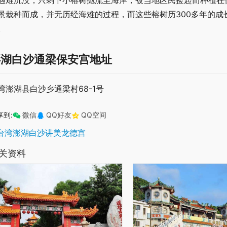
遇难沉没，只剩下小榕树抛流至海岸，被当地区民捡起而种植在
景栽种而成，并无历经海难的过程，而这些榕树历300多年的
。
澎湖白沙通梁保安宫地址
湾澎湖县白沙乡通梁村68-1号
享到:
微信
QQ好友
QQ空间
台湾澎湖白沙讲美龙德宫
关资料