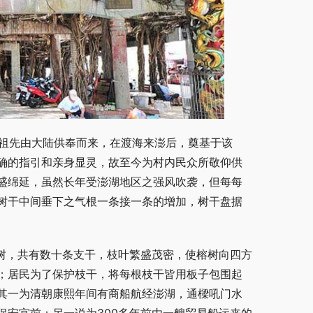
民祖先由大陆供奉而来，在渡海来澎后，奠基于该
确的指引和亲身显灵，故至今为村内民众所敬仰供
盛绵延，虽然长年受澎湖地区之强风吹袭，但每每
树干中间垂下之气根一条接一条的增加，树干盘据
榕树，共有数十条支干，枝叶繁盛茂密，使榕树向四方
；居民为了保护枝干，将每根枝干皆用板子包围起
其一为清朝康熙年间有商船航经澎湖，通樑吼门水