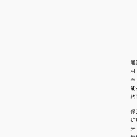
通
村
奉
能
约
保
扩
来