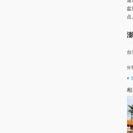
道
盆
点
台
分
«
相