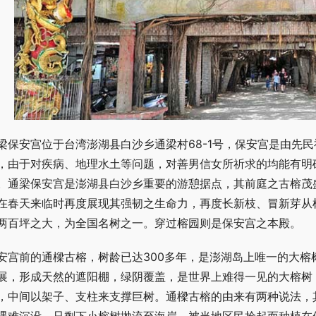
梁保安宫位于台湾澎湖县白沙乡通梁村68-1号，保安宫是由先
，由于对疾病、地理水土等问题，对善男信女所祈求的均能有明
。通梁保安宫是澎湖县白沙乡重要的游憩据点，其前庭之古榕茂
在春天来临时再度展现其强韧之生命力，再度长新枝、冒新芽从
两百坪之大，为全国名树之一。穿过榕园则是保安宫之本殿。
安宫前的通樑古榕，树龄已达300多年，是澎湖岛上唯一的大
展，形成天然的遮阳棚，绿阴覆盖，是世界上难得一见的大榕树
，中间以架子、支柱来支撑巨树。通樑古榕的由来有两种说法，