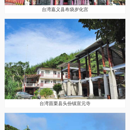
台湾嘉义县布袋岁化宫
台湾苗栗县头份镇宣元寺