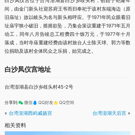
白沙凤仪宫位于台湾澎湖县白沙乡歧头村，创始于乾隆年
间，由金门新头社迎苏府王爷而归奉祀于该村东端海边（原
旧庙址）故以岐头为名与新头相呼应。于1971年民众眼看旧
址庙宇狭小破旧，摇摇欲坠，乃集会策议重建于1971年五月
动工，同年八月告竣总工程费四十馀万元，于1977年十月
落成，当时寺庙重建经费由该村旅台人士陈天球、郭力等数
位捐助及该村全体民众之乐捐，始完成之。
白沙凤仪宫地址
台湾澎湖县白沙乡歧头村45-2号
分享到:
微信
QQ好友
QQ空间
«
台湾澎湖西屿威扬宫
台湾澎湖天后宫
»
相关资料