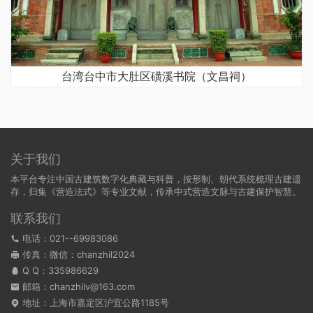
台湾台中市大肚区磺溪书院（文昌祠）
关于我们
本平台专注中国古建筑数字化典藏与科普，按形制、朝代系统梳理古建遗
存，归集《营造法式》等专业文献，传承中式营造文脉与古建保护智慧。
联系我们
电话：021--69983086
传真：微信：chanzhil2024
Q Q：
335986629
邮箱：chanzhilv@163.com
地址：上海市嘉定区沪宜公路1185号