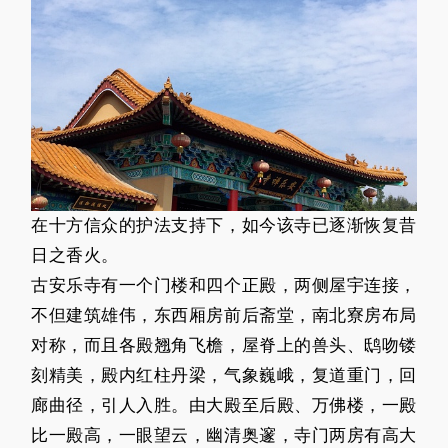
在十方信众的护法支持下，如今该寺已逐渐恢复昔
日之香火。
古安乐寺有一个门楼和四个正殿，两侧屋宇连接，
不但建筑雄伟，东西厢房前后斋堂，南北寮房布局
对称，而且各殿翘角飞檐，屋脊上的兽头、鸱吻镂
刻精美，殿内红柱丹梁，气象巍峨，复道重门，回
廊曲径，引人入胜。由大殿至后殿、万佛楼，一殿
比一殿高，一眼望云，幽清奥邃，寺门两房有高大