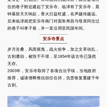
住的巷子附近建起了安乐寺。临泽有了安乐寺，晨
钟暮鼓天天响起，香火日益旺盛，名声越传越远。
后来临泽就把安乐寺南门对面朱寿昌与母亲同住过
的巷子叫孝子巷，并一直沿用至民国年间。
安乐寺景点
岁月沧桑，风雨摇曳，战火纷争，加之文革动乱，
古刹遭劫，被毁于不堪，至1954年该古寺已荡然
无存。
2003年，安乐寺取得了各项合法手续，当地政府
推荐，诚请僧释惟信担任住持，负责恢复重建千年
古刹。