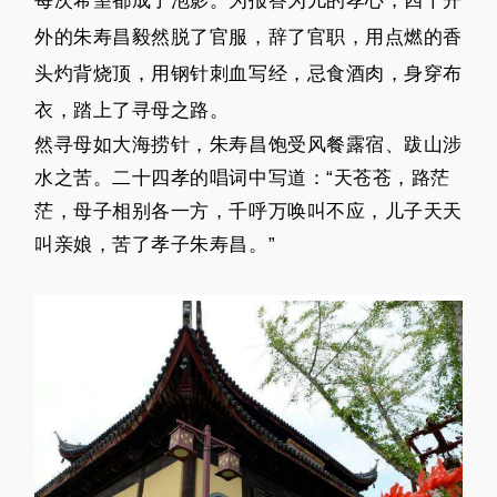
每次希望都成了泡影。为报答为儿的孝心，四十开
外的朱寿昌毅然脱了官服，辞了官职，用点燃的香
头灼背烧顶，用钢针刺血写经，忌食酒肉，身穿布
衣，踏上了寻母之路。
然寻母如大海捞针，朱寿昌饱受风餐露宿、跋山涉
水之苦。二十四孝的唱词中写道：“天苍苍，路茫
茫，母子相别各一方，千呼万唤叫不应，儿子天天
叫亲娘，苦了孝子朱寿昌。”