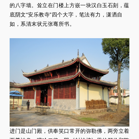
的八字墙。耸立在门楼上方嵌一块汉白玉石刻，蕴
底阴文“安乐教寺”四个大字，笔法有力，潇洒自
如，系清末状元张骞所书。
进门是山门殿，供奉笑口常开的弥勒佛，两旁立着