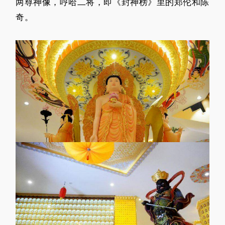
两尊神像，哼哈二将，即《封神榜》里的郑伦和陈
奇。