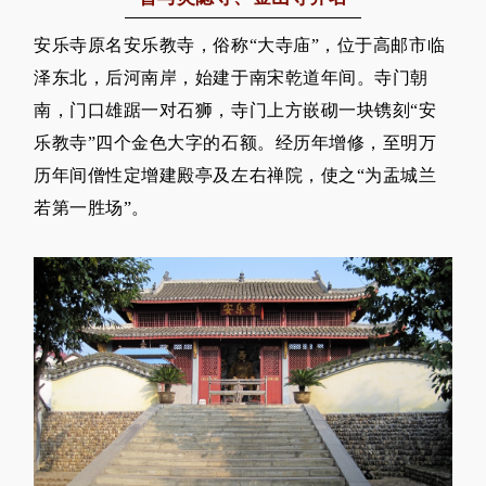
安乐寺原名安乐教寺，俗称“大寺庙”，位于高邮市临
泽东北，后河南岸，始建于南宋乾道年间。寺门朝
南，门口雄踞一对石狮，寺门上方嵌砌一块镌刻“安
乐教寺”四个金色大字的石额。
经历年增修，至明万
历年间僧性定增建殿亭及左右禅院，使之“为盂城兰
若第一胜场”。