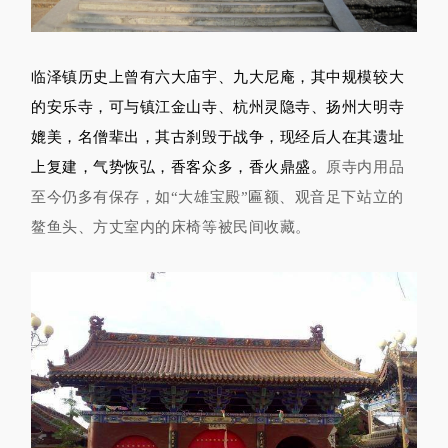
临泽镇历史上曾有六大庙宇、九大尼庵，其中规模较大
的安乐寺，可与镇江金山寺、杭州灵隐寺、扬州大明寺
媲美，名僧辈出，其古刹毁于战争，现经后人在其遗址
上复建，气势恢弘，香客众多，香火鼎盛。
原寺内用品
至今仍多有保存，如“大雄宝殿”匾额、观音足下站立的
鳌鱼头、方丈室内的床椅等被民间收藏。