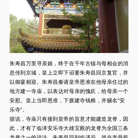
朱寿昌万里寻亲娘，终于在千年古镇与母相会的消
息传到京城，皇上立即下诏要朱寿昌回京复官，并
以御宴相迎。朱寿昌奏请皇帝恩准在他母亲住过的
地方建一寺庙，以表达对母亲的愧疚，给母亲一个
安慰。皇上当即恩准，下拨建寺钱粮，并赐名“安
乐寺”。
据说，寺庙只有接到皇帝的旨意才能建造龙脊，因
此，才有了临泽安乐寺大雄宝殿的龙脊为全国三条
龙脊之一的说法。朱寿昌回到临泽后，就在老母所