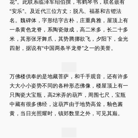
花”。此联系临泽车绍伯撰，韦鹤琴书，联名嵌有
“安乐”。及近代三位方丈：脱凡、福基和古镫法
名。魏碑体，字形结字古朴，庄重典雅，屋顶上有
一条黄色龙脊，系陶瓷做成，高二米多，长二十多
米，其形张牙舞爪，其势腾挪欲飞，夕阳下，金光
四射，据说有“中国两条半龙脊”之一的美誉。
万佛楼供奉的是地藏菩萨，和千手观音，还有许多
大大小小姿势不同的各种形态佛像，楼屋顶上有一
只陶瓷大宝瓶，高2米弄的葫芦，周围七尺，宝瓶
中藏有很多佛经，这葫芦由于地势高耸，釉色酱
黄，当日光照耀时，镇郊数里之外，可见其巅。