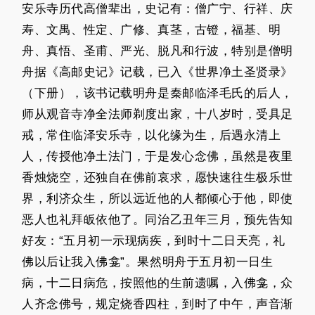
安乐寺历代高僧辈出，史记有：僧广宁、行祥、庆
寿、文禺、性定、广修、真茎，古镫，福基、明
舟、真悟、圣甫、严光、脱凡和行波，特别是僧明
舟据《高邮史记》记载，已入《世界净土圣贤录》
（下册），该书记载明舟是秦邮临泽毛氏的后人，
师从观音寺净全法师剃度出家，十八岁时，受具足
戒，常住临泽安乐寺，以化缘为生，后遇永清上
人，传授他净土法门，于是发心念佛，虽然是夜里
香烛烧空，还独自在佛前哀求，愿快速往生极乐世
界，利济众生，所以远近他的人都倾心于他，即使
恶人也礼拜皈依他了。同治乙丑年三月，预先告知
好友：“五月初一示现病疾，到时十二日天亮，礼
佛以后让我入佛龛”。果然明舟于五月初一日生
病，十二日病危，按照他的生前遗嘱，入佛龛，众
人齐念佛号，规定烧香四柱，到时了中午，声音渐