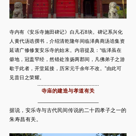
寺内有《安乐寺施田碑记》白凡石8块。碑记系兴化
人黄代汤诰撰书，介绍清乾隆年间临泽典商汤诰集资
延请广修修复安乐寺的始末。内容提及：“临泽虽在
僻地，冠盖罕经，然错处淮扬两郡间，凡佛弟子之游
歇于此者，开堂延接，历宋元千余年不改。”由此可
见昔日之荣耀。
寺庙的建造
与孝道有关
据说，安乐寺与古代民间传说的二十四孝子之一的
朱寿昌有关。