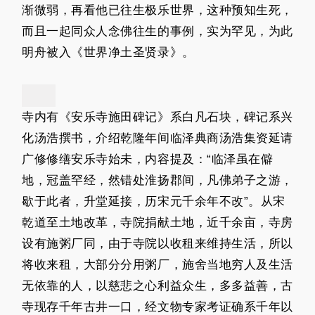
渐微弱，再看他已往生极乐世界，这种预知生死，
而且一起同众人念佛往生的事例，实为罕见，为此
明舟被入《世界净土圣贤录》。
寺内有《安乐寺施田碑记》系白凡石块，碑记系兴
化汤浩撰书，介绍乾隆年间临泽典商汤浩集资延请
广修修缮安乐寺始未，内容提及：“临泽虽在僻
地，冠盖罕经，然错处淮扬郡间，凡佛弟子之游，
歇于此者，升堂延接，历宋元千余年不改”。从宋
乾道至土地改革，寺院捐献土地，近千余亩，寺房
设有施粥厂同，由于寺院以收租来维持生活，所以
将收来租，大部分分用粥厂，施舍当地穷人及生活
无依靠的人，以慈悲之心利益众生，多多益善，古
寺现存千年古井一口，经文物专家考证确系千年以