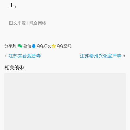
上。
图文来源 | 综合网络
，阎浮提国，有五百商人，欲入大海，求觅珍宝。至其海
分享到:
微信
QQ好友
QQ空间
«
江苏东台观音寺
江苏泰州兴化宝严寺
»
相关资料