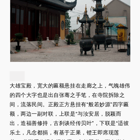
大雄宝殿，宽大的匾额悬挂在走廊之上，气魄雄伟
的四个大字也是出自张骞之手笔，在寺院拆除之
间，流落民间。正殿正方悬挂有“般若妙源”四字匾
额，两边一副对联，上联是“与汝安居，脱颖而
出，造福善修持，古刹谈经传贝叶”，下联是“适彼
乐土，凡念都捐，有基于正果，镫王即席现莲