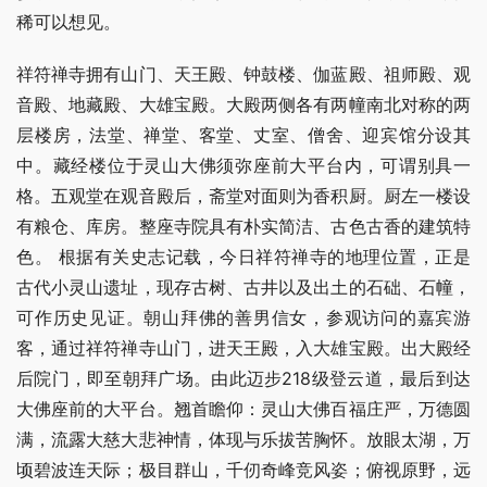
稀可以想见。
祥符禅寺拥有山门、天王殿、钟鼓楼、伽蓝殿、祖师殿、观
音殿、地藏殿、大雄宝殿。大殿两侧各有两幢南北对称的两
层楼房，法堂、禅堂、客堂、丈室、僧舍、迎宾馆分设其
中。藏经楼位于灵山大佛须弥座前大平台内，可谓别具一
格。五观堂在观音殿后，斋堂对面则为香积厨。厨左一楼设
有粮仓、库房。整座寺院具有朴实简洁、古色古香的建筑特
色。 根据有关史志记载，今日祥符禅寺的地理位置，正是
古代小灵山遗址，现存古树、古井以及出土的石础、石幢，
可作历史见证。朝山拜佛的善男信女，参观访问的嘉宾游
客，通过祥符禅寺山门，进天王殿，入大雄宝殿。出大殿经
后院门，即至朝拜广场。由此迈步218级登云道，最后到达
大佛座前的大平台。翘首瞻仰：灵山大佛百福庄严，万德圆
满，流露大慈大悲神情，体现与乐拔苦胸怀。放眼太湖，万
顷碧波连天际；极目群山，千仞奇峰竞风姿；俯视原野，远