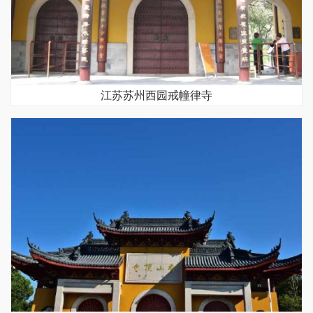
江苏苏州西园戒幢律寺