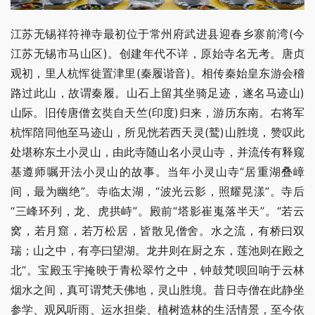
江苏无锡祥符禅寺最初位于常州府武进县迎春乡寨前湾(今
江苏无锡市马山区)。创建年代不详，原始寺名无考。唐贞
观初，里人杭恽徙置津里(秦履谐音)。相传秦始皇东游会稽
路过此山，故谓秦履。山石上留其坐骑足迹，遂名马迹山)
山际。旧传唐僧玄奘自天竺(印度)归来，游历东南。右将军
杭恽陪同他至马迹山，所见恍若西天灵(鹫)山胜境，赞叹此
处堪称东土小灵山，由此寺随山名小灵山寺，并流传有释窥
基遵师嘱开法小灵山的故事。当年小灵山寺“居重湖叠嶂
间，最为幽绝”。寺临太湖，“波光云影，照耀晃漾”。寺后
“三峰环列，龙、虎拱峙”。殿前“塔影崔嵬落半天”。“若云
窝，若月窟，若万松居，皆散见僧舍。水之流，有桥曰双
瑞；山之中，有亭曰望湖。龙井则在厨之东，莲池则在殿之
北”。宝殿玉宇掩映于青松翠竹之中，钟鼓梵呗回响于云林
烟水之间，真可谓梵天佛地，灵山胜境。昔日寺僧在此静坐
参学、观风听雨、运水担柴、植树造林的生活情景，至今依