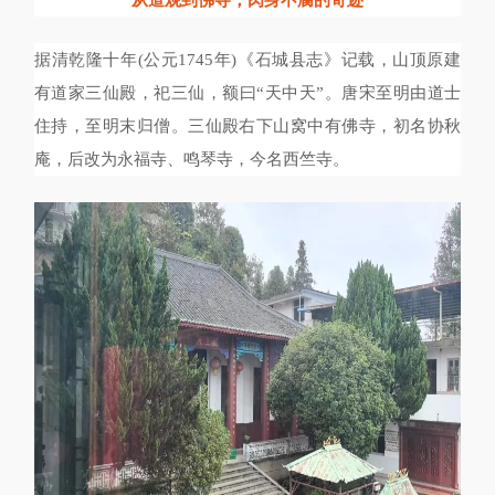
从道观到佛寺，肉身不腐的奇迹
据清乾隆十年(公元1745年)《石城县志》记载，山顶原建
有道家三仙殿，祀三仙，额曰“天中天”。唐宋至明由道士
住持，至明末归僧。三仙殿右下山窝中有佛寺，初名协秋
庵，后改为永福寺、鸣琴寺，今名西竺寺。