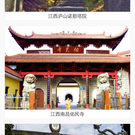
江西庐山诺那塔院
江西南昌佑民寺