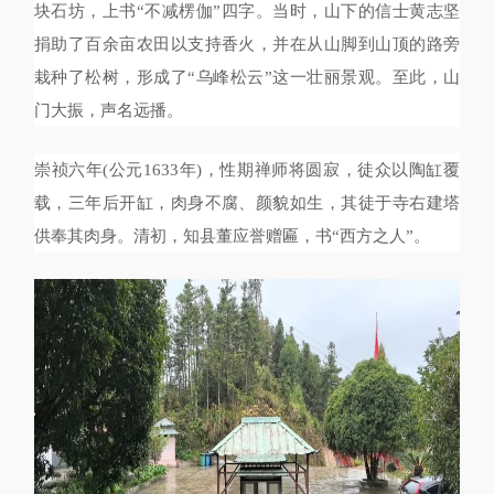
块石坊，上书“不减楞伽”四字。当时，山下的信士黄志坚
捐助了百余亩农田以支持香火，并在从山脚到山顶的路旁
栽种了松树，形成了“乌峰松云”这一壮丽景观。至此，山
门大振，声名远播。
崇祯六年(公元1633年)，性期禅师将圆寂，徒众以陶缸覆
载，三年后开缸，肉身不腐、颜貌如生，其徒于寺右建塔
供奉其肉身。清初，知县董应誉赠匾，书“西方之人”。