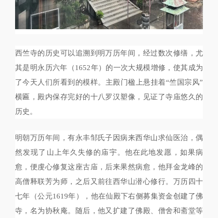
西竺寺的历史可以追溯到明万历年间，经过数次修缮，尤
其是明永历六年（1652年）的一次大规模增修，使其成为
了今天人们所看到的模样。主殿门楹上悬挂着“竺国宗风”
横匾，殿内保存完好的十八罗汉塑像，见证了寺庙悠久的
历史。
明朝万历年间，有永丰邹氏子因病来西华山求仙医治，偶
然发现了山上年久失修的庙宇。他在此地发愿，如果病
愈，便虔心修复这座古庙，后来果然病愈，他拜金龙峰的
高僧释联芳为师，之后又前往西华山潜心修行。万历四十
七年（公元1619年），他在仙殿下右侧募集资金创建了佛
寺，名为协秋庵。随后，他又扩建了佛殿、僧舍和斋堂等