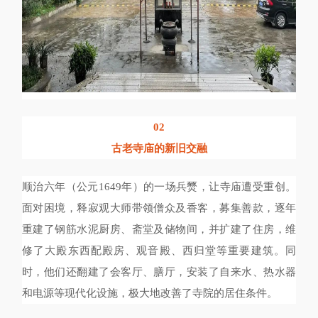
02
古老寺庙的新旧交融
顺治六年（公元1649年）的一场兵燹，让寺庙遭受重创。
面对困境，释寂观大师带领僧众及香客，募集善款，逐年
重建了钢筋水泥厨房、斋堂及储物间，并扩建了住房，维
修了大殿东西配殿房、观音殿、西归堂等重要建筑。同
时，他们还翻建了会客厅、膳厅，安装了自来水、热水器
和电源等现代化设施，极大地改善了寺院的居住条件。