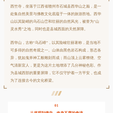
西竺寺，坐落于
江西省赣州市石城县
西华山之巅，是一
处集自然美景与佛教文化底蕴于一体的旅游胜地。西华
山以其陡峭的乌石山峦和壮丽的自然风光，被誉为“山
灵水秀”之地，同时也是县城西面的天然屏障。
西华山，古称“乌石嶂”，以其险峻壮丽著称，是当地不
可多得的自然奇观之一。山体由黑色岩石构成，形态各
异，犹如鬼斧神工般雕刻而成；而山顶上云雾缭绕、空
气清新宜人，更是为这片土地增添了几分神秘色彩。作
为县城西部的重要屏障，它不仅守护着一方平安，也成
为了连接古今的文化桥梁。
01