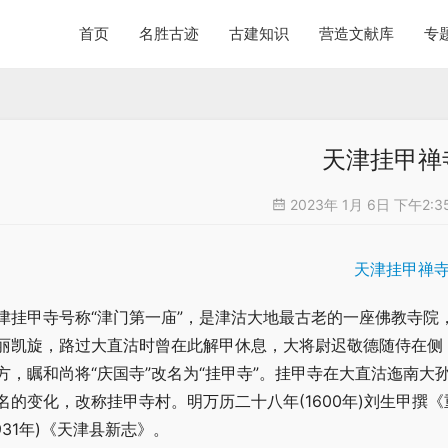
首页
名胜古迹
古建知识
营造文献库
专
天津挂甲禅
2023年 1月 6日 下午2:3
津挂甲寺号称“津门第一庙”，是津沽大地最古老的一座佛教寺院，
丽凯旋，路过大直沽时曾在此解甲休息，大将尉迟敬德随侍在侧，
方，瞩和尚将“庆国寺”改名为“挂甲寺”。挂甲寺在大直沽迤南
名的变化，改称挂甲寺村。明万历二十八年(1600年)刘生甲撰
1931年)《天津县新志》。