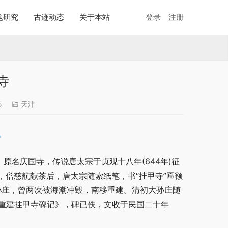
题研究
古迹动态
关于本站
登录
注册
寺
5
天津
原名庆国寺，传说唐太宗于贞观十八年(644年)征
僧慈航献茶后，唐太宗随索纸笔，书“挂甲寺”匾额
大孙庄，曾两次被海潮冲毁，南移重建。清初大孙庄随
《重建挂甲寺碑记》，碑已佚，文收于民国二十年