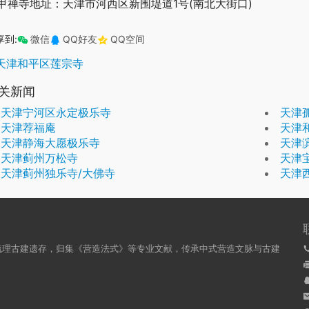
甲禅寺地址：天津市河西区新围堤道1号(南北大街口)
享到:
微信
QQ好友
QQ空间
天津和平区莲宗寺
关新闻
天津宁河区永定极乐寺
天津
天津荐福庵
天津
天津静海大愿极乐寺
天津
天津蓟州万松寺
天津
天津蓟州独乐寺/大佛寺
天津
梳理古建遗存，归集《营造法式》等专业文献，传承中式营造文脉与古建