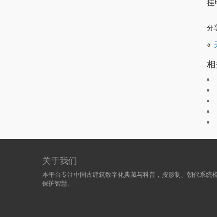
挂
分
«
相
关于我们
本平台专注中国古建筑数字化典藏与科普，按形制、朝代系统
保护智慧。