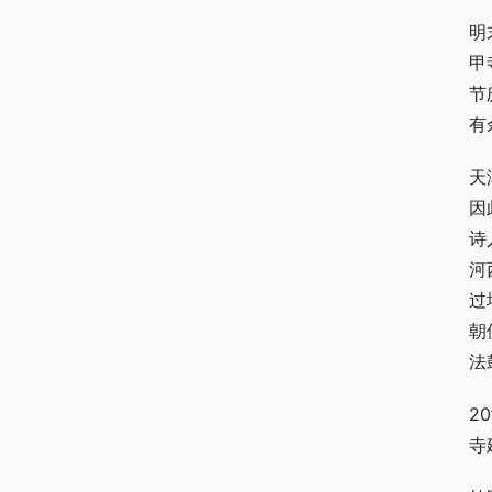
明
甲
节
有
天
因
诗
河
过
朝
法
2
寺