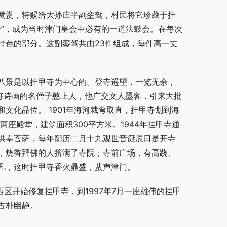
赞赏，特赐给大孙庄半副銮驾，村民将它珍藏于挂
会”，成为当时津门皇会中必有的一道法鼓会。在每次
特色的部分。这副銮驾共由23件组成，每件高一丈
八景是以挂甲寺为中心的。登寺遥望，一览无余，
好诗画的名僧子憨上人，他广交文人墨客，引来大批
文化品位。 1901年海河裁弯取直，挂甲寺划到海
两座殿堂，建筑面积300平方米。1944年挂甲寺通
供奉菩萨，每年阴历二月十九观世音诞辰日是开寺
，烧香拜佛的人挤满了寺院；寺前广场，有高跷、
凡，这时挂甲寺香火鼎盛，蜚声津门。
西区开始修复挂甲寺，到1997年7月一座雄伟的挂甲
古朴幽静。