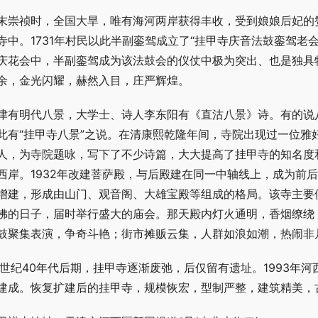
末崇祯时，全国大旱，唯有海河两岸获得丰收，受到娘娘后妃的
寺中。1731年村民以此半副銮驾成立了“挂甲寺庆音法鼓銮驾老
庆花会中，半副銮驾成为该法鼓会的仪仗中极为突出、也是独具
余，金光闪耀，赫然入目，庄严辉煌。
津有明代八景，大学士、诗人李东阳有《直沽八景》诗。有的说
此有“挂甲寺八景”之说。在清康熙乾隆年间，寺院出现过一位雅
人，为寺院题咏，写下了不少诗篇，大大提高了挂甲寺的知名度和
西岸。1932年改建菩萨殿，与后殿建在同一中轴线上，成为前后
增建，形成由山门、观音阁、大雄宝殿等组成的格局。该寺主要
佛的日子，届时举行盛大的庙会。那天殿内灯火通明，香烟缭绕
鼓聚集表演，争奇斗艳；街市摊贩云集，人群如浪如潮，热闹非
0世纪40年代后期，挂甲寺逐渐废弛，后仅留有遗址。1993年河
建成。恢复扩建后的挂甲寺，规模恢宏，型制严整，建筑精美，