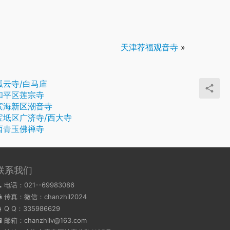
天津荐福观音寺
»
孤云寺/白马庙
和平区莲宗寺
滨海新区潮音寺
宝坻区广济寺/西大寺
西青玉佛禅寺
联系我们
电话：021--69983086
传真：微信：chanzhil2024
Q Q：
335986629
邮箱：chanzhilv@163.com