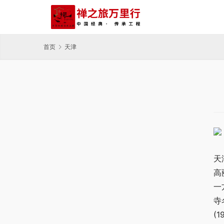
首页
天津
天
高
一
寺
(