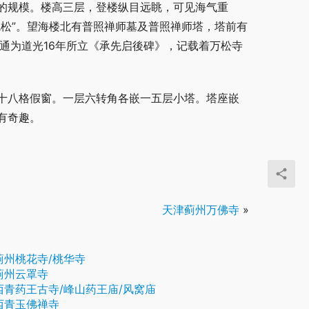
的规模。楼高三层，登楼纵目远眺，可见海气重
松”。望海楼北有普照禅师墓及普照禅师塔，塔前有
通为道光16年所立《承先启後碑》，记载着万松寺
十八格假窗。一层六转角各嵌一五层小塔。塔座嵌
有奇趣。
天津蓟州万佛寺
»
蓟州桃花寺/桃华寺
蓟州云罩寺
西青药王古寺/峰山药王庙/风窝庙
西青玉佛禅寺