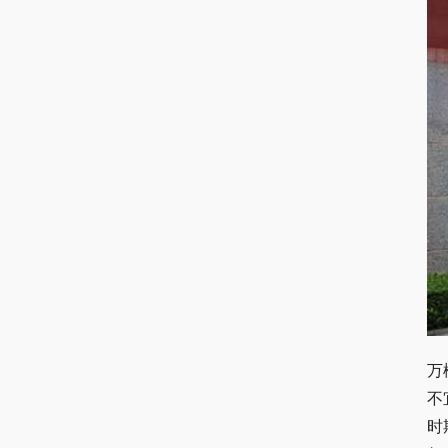
万
不
时