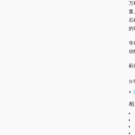
万
重
石
的
寺
动
蓟
分
«
相