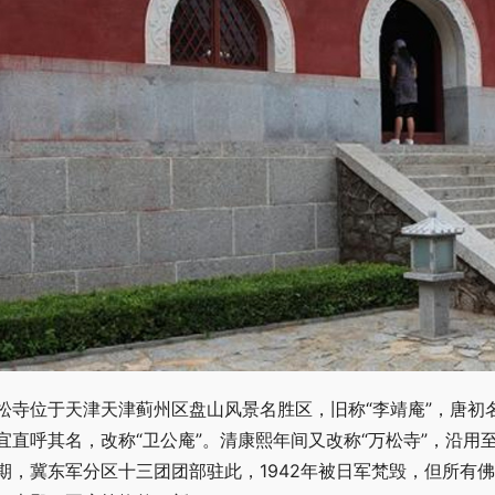
松寺位于天津天津蓟州区盘山风景名胜区，旧称“李靖庵”，唐初
宜直呼其名，改称“卫公庵”。清康熙年间又改称“万松寺”，沿
期，冀东军分区十三团团部驻此，1942年被日军梵毁，但所有佛