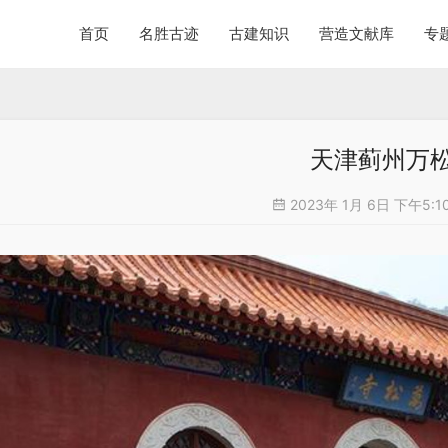
首页
名胜古迹
古建知识
营造文献库
专
天津蓟州万
2023年 1月 6日 下午5:1