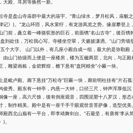
，大殿、耳房等焕然一新。
松寺是盘山寺庙群中最大的庙宇。“青山绿水，梦月松风，庙貌之
碑记》)。“龙山环匝，风水萦纡，有龙游凤览之势。缘崖攀登上，
山门前，矗立着一峰骆驼形的巨石，前面镌“名山古寺”，後百镌
田盘到处佳，万松我心写。寺楼坐空翠，天籁披潇洒。”山门旁墙
”五个大字。 山门以外，有几座小殿自成一组，最大的是弥勒殿
。由山门拾级而上便是一座楼房，楼为五楹两层，北向，与正殿
正，雕梁画栋，金碧辉煌，檐下悬有“盘阿精舍”小匾一块。
上是毗卢殿。廊下悬挂“万松寺”巨匾一块，廊前明柱挂有“片石
构俊秀。殿东有一钟亭，内悬一大钟，口径三尺，钟声浑厚低沉
铜像一座，高六尺馀，後有倒座观音，四围泥塑十八罗汉，形态
寸，制作精美。殿中是有一座千手千眼观世音菩萨像，造型优美
师殿西北山巅有一平台，即李靖舞剑台。“石最坚，有唐将‘李从简
》)。