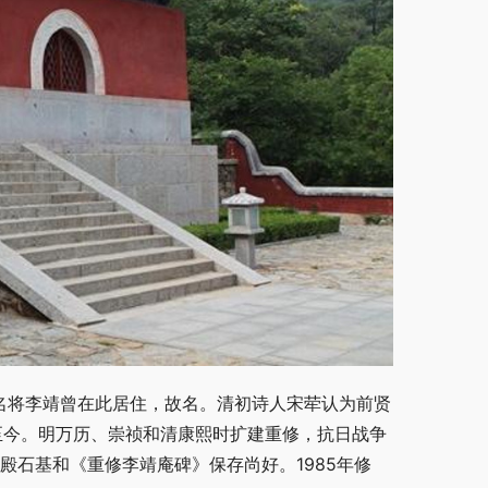
名将李靖曾在此居住，故名。清初诗人宋荦认为前贤
用至今。明万历、崇祯和清康熙时扩建重修，抗日战争
殿石基和《重修李靖庵碑》保存尚好。1985年修