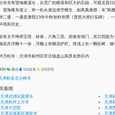
松寺东有望海楼遗址，从宽广的楼基和巨大的石础，可窥见昔日
。望海楼东崖上，有一松从崖边凌空横生，如凤凰展翅，名“凤翘
碑二通，一通是康熙23年中秋智朴所撰《普照大师行实碑》，一
环境和历史。
前有太平禅师宝塔，砖体，六角三层。前後有假门，其它四面为
物花卉浮雕十一块，浮雕上有雕花护栏。塔顶上长一颗松树，饶
州万松寺：天津市蓟州区官庄镇盘山风景名胜区内
享到:
微信
QQ好友
QQ空间
天津蓟县北少林寺
关新闻
天津武清区圆通寺
天津
天津蓟州上方寺
天津
天津大悲院
天津
天津滨海新区潮音寺
天津