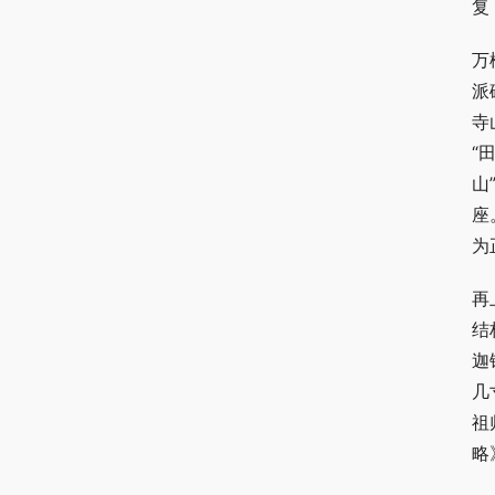
复
万
派
寺
“
山
座
为
再
结
迦
几
祖
略