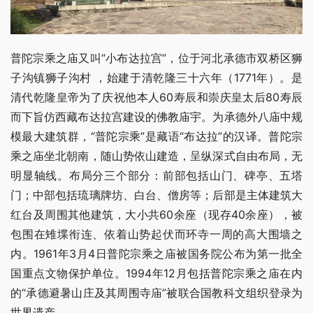
普陀宗乘之庙又叫“小布达拉宫”，位于河北承德市双桥区狮
子沟镇狮子沟村 ，始建于清乾隆三十六年（1771年）。是
清代乾隆皇帝为了庆祝他本人60寿辰和崇庆皇太后80寿辰
而下旨仿西藏布达拉宫建设的佛教庙宇。为承德外八庙中规
模最大建筑群，“普陀宗乘”是藏语“布达拉”的汉译。普陀宗
乘之庙坐北朝南，随山势依山建造，呈纵深式自由布局，无
明显轴线。布局分三个部分：前部包括山门、碑亭、五塔
门；中部包括琉璃牌坊、白台、僧房等；后部是主体建筑大
红台及周围其他建筑，大小共60余座（现存40余座），被
包围在雉堞衔连、依着山势起伏而环寺一周的高大围墙之
内。1961年3月4日普陀宗乘之庙被国务院公布为第一批全
国重点文物保护单位。1994年12月包括普陀宗乘之庙在内
的“承德避暑山庄及其周围寺庙”被联合国教科文组织登录为
世界遗产。