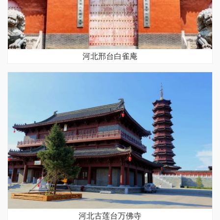
河北邢台白雀庵
河北古莲台万佛寺