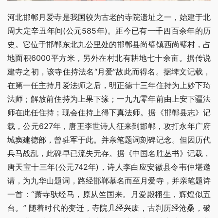
河北邯郸月爱寺是我国较为古老的寺院遗址之一，始建于北
周大定辛丑年间(公元585年)。距今已有一千四百余年的历
史。它位于邯郸东北九公里处的邯郸县尚璧镇西尚璧村，占
地面积6000平方米，另外在村北有耕地七十余亩。据传说
建寺之初，该寺住持法名“月爱”故此而得名。据埤文记载，
在第一任主持月爱法师之后，明正德十三年住持为上妙下琦
法师；解放前住持为上果下缘；一九九零年前由上安下疆法
师在此任住持；现会住持上得下真法师。据《邯郸县志》记
载，公元627年，唐王李世诗人征来到邯郸，攻打永年广府
城窦建德部，曾驻军于此。并亲笔题词刻碑记念。但因历代
兵马战乱，此碑早已流失无存。据《中国名胜丛书》记载，
唐天宝十三年(公元742年)，诗人李白应安徽县令韦仲堪邀
请，为九华山题词，路经邯郸慕名而至月爱寺，并亲笔题诗
一首：“萧寺驮经马，原从竺国来。月爱殿栩生，辉煌似五
台。” 随着时代的变迁，寺院几经兴废，古刹历经沧桑，破