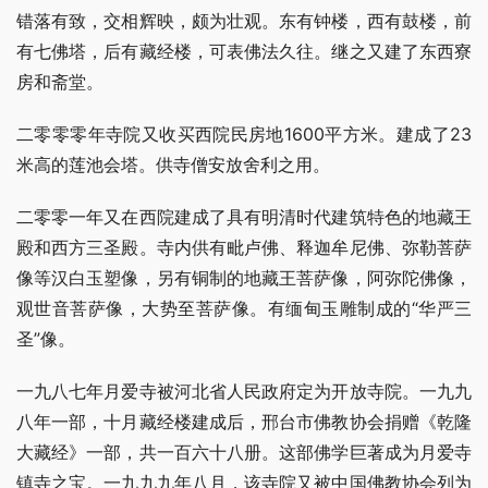
错落有致，交相辉映，颇为壮观。东有钟楼，西有鼓楼，前
有七佛塔，后有藏经楼，可表佛法久往。继之又建了东西寮
房和斋堂。
二零零零年寺院又收买西院民房地1600平方米。建成了23 
米高的莲池会塔。供寺僧安放舍利之用。
二零零一年又在西院建成了具有明清时代建筑特色的地藏王
殿和西方三圣殿。寺内供有毗卢佛、释迦牟尼佛、弥勒菩萨
像等汉白玉塑像，另有铜制的地藏王菩萨像，阿弥陀佛像，
观世音菩萨像，大势至菩萨像。有缅甸玉雕制成的“华严三
圣”像。
一九八七年月爱寺被河北省人民政府定为开放寺院。一九九
八年一部，十月藏经楼建成后，邢台市佛教协会捐赠《乾隆
大藏经》一部，共一百六十八册。这部佛学巨著成为月爱寺
镇寺之宝。一九九九年八月，该寺院又被中国佛教协会列为