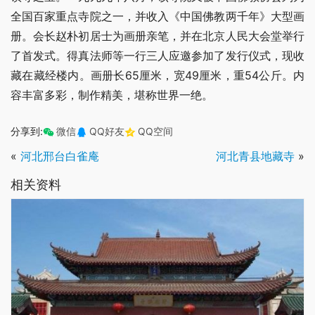
全国百家重点寺院之一，并收入《中国佛教两千年》大型画
册。会长赵朴初居士为画册亲笔，并在北京人民大会堂举行
了首发式。得真法师等一行三人应邀参加了发行仪式，现收
藏在藏经楼内。画册长65厘米，宽49厘米，重54公斤。内
容丰富多彩，制作精美，堪称世界一绝。
分享到:
微信
QQ好友
QQ空间
«
河北邢台白雀庵
河北青县地藏寺
»
相关资料