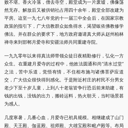
败不堪。香火冷落，僧去寺空，殿堂成为一片废墟，佛像荡
然无存。解放后又被供销社占用四十余年，殿堂全部改建为
平房。迨至一九七八年党的十一届三中全会后，在国家宗教
政策的指引下，广大信教群众如鱼得水，渴望皈依佛教修学
佛法。并在群众的要求下，地方政府邀请真大师从赵州柏林
禅寺来到邯郸月爱寺和安疆法师共同重建寺院。
一九九零年以来得真法师带领众徒日夜精勤修行，弘化一方
众生。在重建月爱寺的过程中，他效法圆通和尚“清水过堂”
之法，苦中乐道，觉悟有情，不住相布施与诸佛菩萨应道
交，广大信众很快得到感化。于是附近村庄的村民不分男女
老少下至十岁儿童，上到八十老翁皆争行恐后前来助建，有
钱的出钱，没钱的出力，搬砖运料，热火朝天，当时场景甚
为感人。
几度寒暑，几番心血，月爱寺已初具规模。相继建成了山门
殿、天王殿、伽蓝殿、祖师殿、大雄宝殿和毗卢殿等。布局