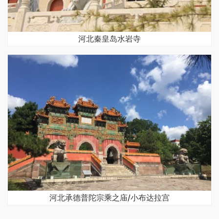
河北秦皇岛水岩寺
河北承德普陀宗乘之庙/小布达拉宫