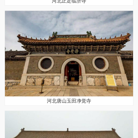
河北正定临济寺
河北唐山玉田净觉寺