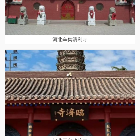
河北辛集清利寺