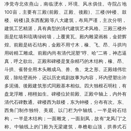
净觉寺北依燕山，南临浭水，环境、风水俱佳。寺院占地
100亩，主要有三殿(前殿、正殿、後殿)、三楼(钟楼、鼓
楼、砖楼)及东西配殿等八大建筑，布局严谨，主次分明，
建筑工艺精湛，具有典型的清代建筑艺术风格。三殿三楼外
面是红墙和琉璃绿砖墙，上覆黄瓦。殿内雕梁画栋，金碧辉
煌。前殿是砖石结构，金殿不用寸木，椽、飞、昂、斗拱均
用砖精工雕成。前殿内尚有清代泥塑“哼、哈”二将，神态逼
真，呼之欲出。正殿和碑楼是复杂精巧的木结构，椽、昂、
斗拱、雀替全用木头雕成乌、兽、鱼、龙之形。正殿雄伟壮
观，除绘壁画外，还以历史戏剧故事为内容，环内壁塑出许
多泥俑。後殿建筑形式同殿基本相似。四大独根石明柱，有
盘龙浮雕，栩栩如生。碑楼位於前殿、正殿中轴上，内外有
清代石碑数通。碑楼西为鼓楼，东为钟楼，分布有次。东、
西角门制作独特、美观、以门栏为中轴线，一半是砖石结
构，一半是木结构；一面雕龙，一面刻凤，故有“龙凤门”之
称。中轴线上的门殿为无梁建筑，单檐歇山顶，拱券式石