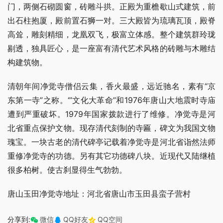
门，两侧石砌圆窗，砖雕斗拱。正殿为重檐歇山式建筑，前
出石柱抱厦，殿前置石狮一对。三大殿皆为琉璃瓦顶，殿脊
高耸，雕刻精细，龙凰双飞，极富立体感。整个建筑群玲珑
剔透，独具匠心，是一座富有清代艺术风格的砖雕与木雕结
构建筑物。
清朝年间净觉寺僧侣云集，香火最盛，远近驰名，素有“京
东第一寺”之称。‘”文化大革命”和1976年唐山大地震时寺庙
遭到严重破坏。1979年国家拨款进行了维修。净觉寺是河
北省重点保护文物。现存清代刻制的寺匾，碑文为我国文物
瑰宝。一块古老的清代碑亭记载着净觉寺是河北省诣然法师
重修净觉寺的功德。另有其它功德碑八块。近现代又陆继植
很多柏树。使古刹显得生气勃勃。
唐山玉田净觉寺地址：河北省唐山市玉田县蛮子营村
分享到:
微信
QQ好友
QQ空间