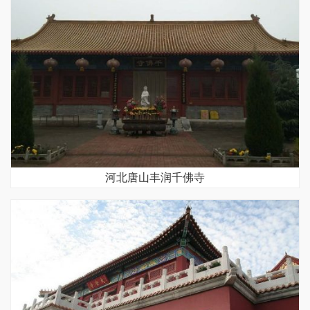
河北唐山丰润千佛寺