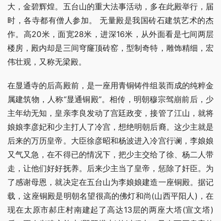
大，金碧辉煌。五台山的重大法事活动，多在此殿举行，届
时，各寺都有僧人参加。 无量殿是我国砖石建筑艺术的杰
作。高20米，面宽28米，进深16米，从外面看是七间两层
楼房，殿内却是三间穹窿顶砖窑，型制奇特，雕饰精细，宏
伟壮观，又称无梁殿。
在显通寺的后高殿前，是一座用青铜铸件组装而成的纯粹金
属建筑物，人称“显通铜殿”。相传，明朝穆宗驾崩前后，少
主年幼无知，皇亲李良发动了宫廷政变，接管了江山，就将
娘娘李彦妃和少主打人了冷宫，想绝明朝后裔。这少主就是
后来的万历皇帝。大臣徐彦昭和杨波进入冷宫行谰，李娘娘
又气又急，在不得已的情况下，把少主交给了徐、杨二人带
走，让他们好好抚养。后来少主当了皇帝，惩除了奸臣。为
了感谢母恩，就决定在五台山为李娘娘建造一座铜殿。据记
载，这座铜殿是明朝名望很高的佛灯和尚(山西平阳人)，在
现在太原市郝庄村南建起了高达13层的两座大塔(宣文塔)