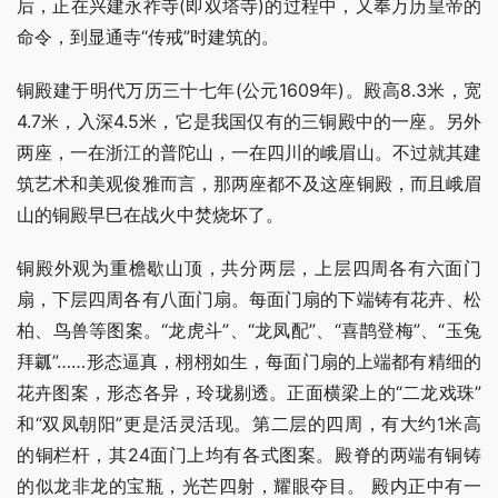
后，正在兴建永祚寺(即双塔寺)的过程中，又奉万历皇帝的
命令，到显通寺“传戒”时建筑的。
铜殿建于明代万历三十七年(公元1609年)。殿高8.3米，宽
4.7米，入深4.5米，它是我国仅有的三铜殿中的一座。另外
两座，一在浙江的普陀山，一在四川的峨眉山。不过就其建
筑艺术和美观俊雅而言，那两座都不及这座铜殿，而且峨眉
山的铜殿早巳在战火中焚烧坏了。
铜殿外观为重檐歇山顶，共分两层，上层四周各有六面门
扇，下层四周各有八面门扇。每面门扇的下端铸有花卉、松
柏、鸟兽等图案。“龙虎斗”、“龙凤配”、“喜鹊登梅”、“玉兔
拜瓤”……形态逼真，栩栩如生，每面门扇的上端都有精细的
花卉图案，形态各异，玲珑剔透。正面横梁上的“二龙戏珠”
和“双凤朝阳”更是活灵活现。第二层的四周，有大约1米高
的铜栏杆，其24面门上均有各式图案。殿脊的两端有铜铸
的似龙非龙的宝瓶，光芒四射，耀眼夺目。 殿内正中有一