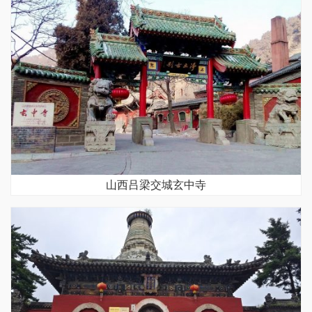
山西吕梁交城玄中寺