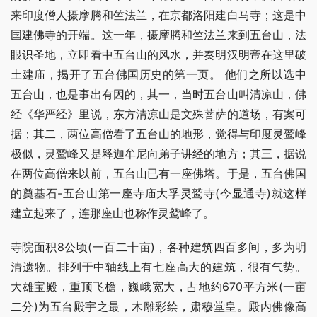
来印度僧人摄摩腾和竺法兰，在京都洛阳建白马寺；这是中
国建佛寺的开端。这一年，摄摩腾和竺法兰来到五台山，法
眼识圣地，立即看中五台山的风水，并奏明汉明帝在这里破
土建庙，揭开了五台佛国历史的第一页。 他们之所以选中
五台山，也是事出有因的，其一，当时五台山叫清凉山，佛
经《华严经》里说，东方清凉山是文殊菩萨的道场，有案可
据；其二，两位高僧看了五台山的地形，觉得与印度灵鹫峰
极似，灵鹫峰又是释迦牟尼向弟子讲经的地方；其三，据说
在两位高僧来以前，五台山已有一座佛塔。于是，五台佛国
的奠基石-五台山第一座寺庙大孚灵鹫寺(今显通寺)就这样
建立起来了，连那座山也称作灵鹫峰了。
寺院面积8公顷(一百二十亩)，各种建筑四百多间，多为明
清遗物。排列于中轴线上有七座高大的建筑，很有气势。 
大雄宝殿，重顶飞檐，巍峨宽大，占地约670平方米(一亩
二分)为五台殿宇之最，木雕彩绘，肃穆堂皇。殿内佛像高