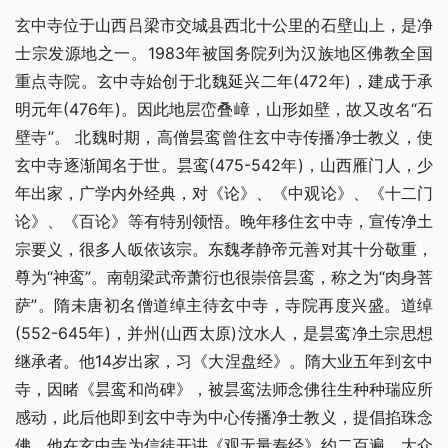
玄中寺位于山西吕梁市交城县西北十公里的石壁山上，是净
士宗发源地之一。1983年被国务院列为汉族地区佛教全国
重点寺院。玄中寺始创于北魏延兴二年(472年)，建成于承
明元年(476年)。因此地层峦叠嶂，山形如壁，故又改名“石
壁寺”。 北魏时期，高僧昙鸾曾住玄中寺传播净士教义，使
玄中寺逐渐闻名于世。昙鸾(475-542年)，山西雁门人，少
年出家，广学内外经典，对《论》、《中观论》、《十二门
论》、《百论》等有特别领悟。晚年移住玄中寺，宣传净土
宗要义，很多人皈依该宗。东魏孝静帝元善对其十分敬重，
尊为“神鸾”。南朝梁武帝萧衍也很崇倍昙鸾，称之为“肉身菩
萨”。隋未唐初名僧道绰主待玄中寺，寺院再度兴盛。道绰
(552-645年)，并州(山西太原)汶水人，是昙鸾净土宗思想
继承者。他14岁出家，习《大涅盘经》。隋大业五年到玄中
寺，因睹《昙鸾和尚碑》，被昙鸾法师念佛往生种种瑞应所
感动，此后他即到玄中寺为中心传播净士教义，提倡掐珠念
佛。他在玄中寺为信徒开讲《观无量寿经》约二百遍，大众