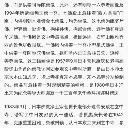
佛，而是供奉阿弥陀佛像，此外，还有明朝十六尊者画像及
1994年所请缅甸玉佛一尊。七佛殿上悬挂着“西方圣境”门
匾，内供明朝木雕镀金七佛像，均为坐像。这七佛为毗婆尸
佛、尸弃佛、毗舍佛、拘楼孙佛、拘那含佛、迦叶佛和释迦
牟尼佛。千佛殿是玄中寺最高点。极目远眺，石壁山幽雅秀
丽的景色尽收眼底。千佛殿内供奉一千尊小型坐式佛像，正
中供奉一尊阿弥陀佛坐像。祖师堂内正面悬挂昙鸾、道绰、
善尊画像。这三幅画像是1957年9月日本菅原惠庆长老与高
阶珑山为首的佛教访问团参观玄中寺时所赠，是由日本净土
宗大本山知恩院、增上寺和真宗本愿寺、东本愿寺分别绘制
的。佛龛前悬挂着一对形制精美的幢幡，是1980年日本净
土宗为纪念善导大师圆寂一千三百年来华叁拜祖迹时赠送。
1983年3月，日本佛教净土宗菅原长老部分遗骨安放在玄中
寺，谐写了中日友好的又一佳话。菅原惠庆长老在1942
年，克服重重困难，突破封锁，从日本东京来到玄中寺，参