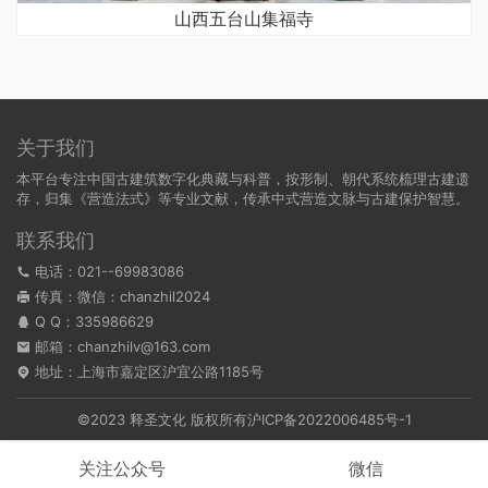
山西五台山集福寺
关于我们
本平台专注中国古建筑数字化典藏与科普，按形制、朝代系统梳理古建遗
存，归集《营造法式》等专业文献，传承中式营造文脉与古建保护智慧。
联系我们
电话：021--69983086
传真：微信：chanzhil2024
Q Q：
335986629
邮箱：chanzhilv@163.com
地址：上海市嘉定区沪宜公路1185号
©2023 释圣文化 版权所有
沪ICP备2022006485号-1
关注公众号
微信