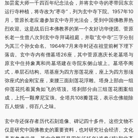
加昙鸾大师一千四百年纪念法会，并将玄中寺的枣带回东京
运行寺种植，将寺改为“枣寺”，列为玄中寺下院。1957年10
月，菅原长老应邀参加玄中寺开光法会，受到中国佛教界热
烈欢迎。这是战后日本佛教界的第一个友好访华使团。菅原
长老一生曾八次到玄中寺拜谒祖庭，并取“玄中寺”三字分别
为其三个孙女命名。1964年7月来寺时还在祖堂前树下埋下
落齿。玄中寺内有僧墓塔26座，其中菅原惠庆长老墓塔与
原玄中住持象离和尚墓塔建在寺院东侧山坡上。墓塔亭阁
式，单层石结构。塔基座为四方形莲花座，座上为四方形须
弥座式的金刚宝座，束腰三面刻莲花浮雕。塔身上部由一组
仰莲花托着翼角如飞的塔顶。塔刹部分由三组莲花图案组
成，上托一颗摩尼宝珠。全塔共108瓣莲花，表示念佛能除
百人烦恼，得百八之味。
玄中寺还保存者历代石刻造像、碑记四十多件。这些文物不
仅是研究中国佛教史的重要资料，也对研究社会经济、文化