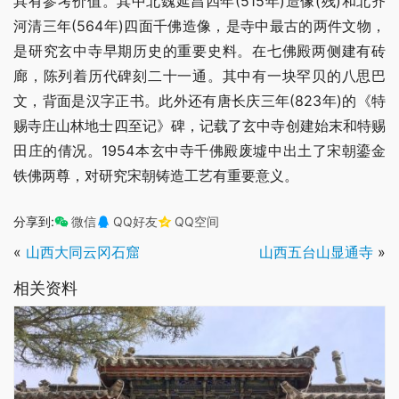
具有参考价值。其中北魏延昌四年(515年)造像(残)和北齐
河清三年(564年)四面千佛造像，是寺中最古的两件文物，
是研究玄中寺早期历史的重要史料。在七佛殿两侧建有砖
廊，陈列着历代碑刻二十一通。其中有一块罕贝的八思巴
文，背面是汉字正书。此外还有唐长庆三年(823年)的《特
赐寺庄山林地士四至记》碑，记载了玄中寺创建始末和特赐
田庄的倩况。1954本玄中寺千佛殿废墟中出土了宋朝鎏金
铁佛两尊，对研究宋朝铸造工艺有重要意义。
分享到:
微信
QQ好友
QQ空间
«
山西大同云冈石窟
山西五台山显通寺
»
相关资料