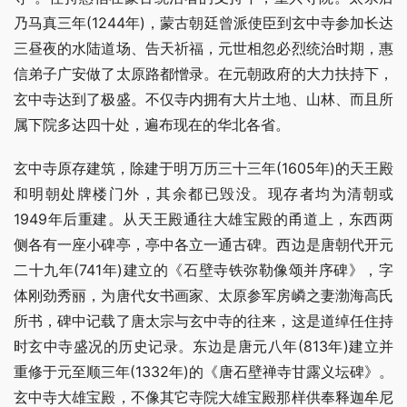
乃马真三年(1244年)，蒙古朝廷曾派使臣到玄中寺参加长达
三昼夜的水陆道场、告天祈福，元世相忽必烈统治时期，惠
信弟子广安做了太原路都憎录。在元朝政府的大力扶持下，
玄中寺达到了极盛。不仅寺内拥有大片土地、山林、而且所
属下院多达四十处，遍布现在的华北各省。
玄中寺原存建筑，除建于明万历三十三年(1605年)的天王殿
和明朝处牌楼门外，其余都已毁没。现存者均为清朝或
1949年后重建。从天王殿通往大雄宝殿的甬道上，东西两
侧各有一座小碑亭，亭中各立一通古碑。西边是唐朝代开元
二十九年(741年)建立的《石壁寺铁弥勒像颂并序碑》，字
体刚劲秀丽，为唐代女书画家、太原参军房嶙之妻渤海高氏
所书，碑中记载了唐太宗与玄中寺的往来，这是道绰任住持
时玄中寺盛况的历史记录。东边是唐元八年(813年)建立并
重修于元至顺三年(1332年)的《唐石壁禅寺甘露义坛碑》。
玄中寺大雄宝殿，不像其它寺院大雄宝殿那样供奉释迦牟尼