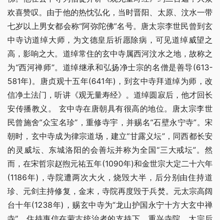
欢喜赞叹。由于他的热忱弘化，当时晋阳、太原、汶水一带
七岁以上男女都会称“阿弥陀佛”名号。唐太宗李世民曾到玄
中寺访道绰大师，为文德皇后祈愿除病，可见道绰威望之
高，影响之大。道绰常住的玄中寺属西河汶水之地，故称之
为“西河禅师”。道绰继承和弘扬净士宗的名僧是善导(613-
581年)。唐贞观十五年(641年)，到玄中寺拜道绰为师，改
信净土法门，听讲《观无量寿经》。道绰圆寂后，他才回长
安传播教义。 玄中寺在唐朝具有很高的地位。唐太宗李世
民曾施舍“众宝名珍”，重修寺宇，并赐名“石壁永宁寺”。宋
朝时，玄中寺成为律宗道场，建立“甘露义坛”，同西都长安
的灵威坛、东城洛阳的会善坛并称为全国“三大戒坛”。然
而，在宋哲宗赵煦元祐五年(1090年)和金世宗大定二十六年
(1186年)，寺院遭两次大火，烧毁大半，后分别由住持道
珍、元剑主持修复，金末，寺院再度毁于兵焚。元太宗高阔
台十年(1238年)，赐玄中寺为“龙山护国永宁十方大玄中禅
寺”。住持惠信在蒙古统治者的支持下，重兴寺院。太宗后