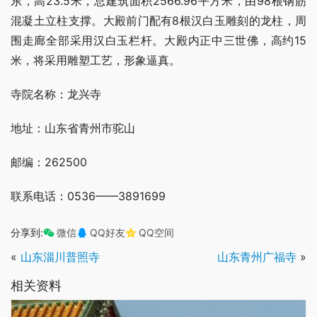
东，高23.5米，总建筑面积2566.96平方米，由98根钢筋
混凝土立柱支撑。大殿前门配有8根汉白玉雕刻的龙柱，周
围走廊全部采用汉白玉栏杆。大殿内正中三世佛，高约15
米，将采用雕塑工艺，形象逼真。
寺院名称：龙兴寺
地址：山东省青州市驼山
邮编：262500
联系电话：0536——3891699
分享到:
微信
QQ好友
QQ空间
«
山东淄川普照寺
山东青州广福寺
»
相关资料