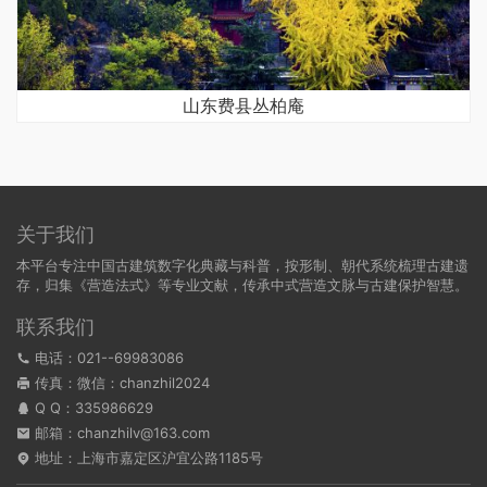
山东费县丛柏庵
关于我们
本平台专注中国古建筑数字化典藏与科普，按形制、朝代系统梳理古建遗
存，归集《营造法式》等专业文献，传承中式营造文脉与古建保护智慧。
联系我们
电话：021--69983086
传真：微信：chanzhil2024
Q Q：
335986629
邮箱：chanzhilv@163.com
地址：上海市嘉定区沪宜公路1185号