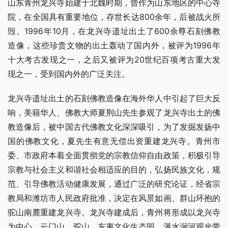
山东青州龙兴寺始建于北魏时期，曾作为山东地区的中心寺
院，在全国具有重要地位，存世长达800余年，后被战火所
毁。1996年10月，在龙兴寺遗址出土了600余尊石刻佛教
造像，这些珍贵文物的出土轰动了国内外，被评为1996年
十大考古发现之一，之后又被评为20世纪百项考古重大发
现之一，受到国内外的广泛关注。
龙兴寺遗址出土的石刻佛教造像在海外华人中引起了巨大反
响，美籍华人、佛教大师夏荆山先生参观了龙兴寺出土的佛
教造像后，被中国古代佛教文化深深吸引，为了发掘发扬中
国的佛教文化，夏先生有意无偿出资重建龙兴寺。青州市
委、市政府本着全面贯彻党的宗教信仰自由政策，积极引导
宗教与社会主义和谐社会相适应的目的，弘扬民族文化，规
范、引导佛教活动健康发展，通过广泛的研究论证，经省宗
教局和潍坊市人民政府批准，决定在风景如画、群山环抱的
驼山南麓重建龙兴寺。龙兴寺建成后，青州将形成以龙兴寺
为中心，云门山、驼山、东夷文化生态园、瀑水涧河观光带