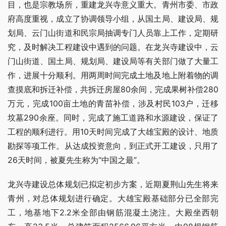
目，也是宗教场所，重建龙兴寺意义重大。青州市委、市政
府高度重视，成立了协调领导小组，从国土局、建设局、规
划局、云门山街道和民宗局抽调专门人员靠上工作，定期研
究，及时解决工程建设中遇到的问题。在龙兴寺建设中，云
门山街道、国土局、规划局、建设局等有关部门做了大量工
作，进展十分顺利。用两周时间完成土地及地上附着物的调
查摸底和拆迁补偿，共拆迁房屋80余间，完成果树补偿280
万元，完成100亩土地的青苗补偿，涉及村民103户，迁移
坟墓290余座。同时，完成了施工道路和水源建设，保证了
工程的顺利进行。用10天时间完成了大雄宝殿的设计、地质
勘探等项工作。从达成投资意向，到正式开工建设，只用了
26天时间，被夏先生称为“中国之最”。
龙兴寺建设总体规划已拟定初步方案，近期夏荆山先生将来
青州，对总体规划进行确定。大雄宝殿基础部分已全部完
工，地基地下2.2米全部由钢筋混凝土浇注。大殿坐西朝