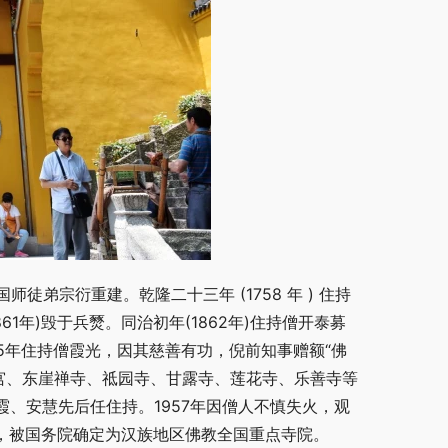
国师徒弟宗衍重建。乾隆二十三年 (1758 年 ) 住持
861年)毁于兵燹。同治初年(1862年)住持僧开泰募
925年住持僧霞光，因其慈善有功，倪前知事赠额“佛
岁宫、东崖禅寺、祗园寺、甘露寺、莲花寺、乐善寺等
则霞、安慧先后任住持。1957年因僧人不慎失火，观
3年，被国务院确定为汉族地区佛教全国重点寺院。