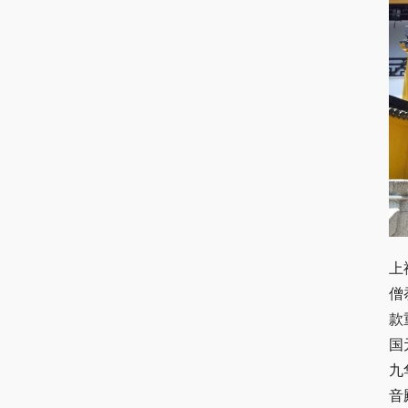
上
僧
款
国
九
音