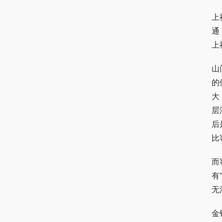
上
通
上
山
的
大
层
后
比
而
有
无
金