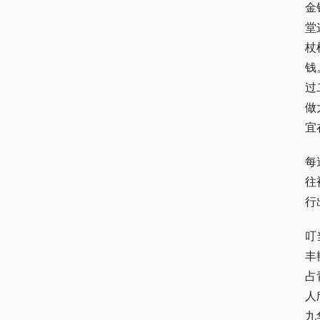
金
堂
杖
钱
过
做
宜
每
往
行
叮
丰
占
人
九