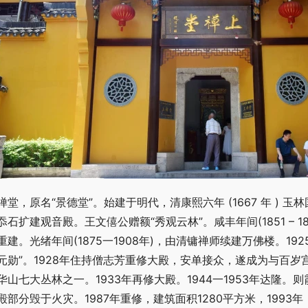
禅堂，原名“景德堂”。始建于明代，清康熙六年 (1667 年 ) 玉林
忝石扩建观音殿。王文僖公赠额“秀观云林”。咸丰年间(1851 – 1
重建。光绪年间(1875一1908年)，由清镛禅师续建万佛楼。1
元勋”。1928年住持僧志芳重修大殿，安单接众，遂成为与百
华山七大丛林之一。1933年再修大殿。1944一1953年达隆。
殿部分毁于火灾。1987年重修，建筑面积1280平方米，199