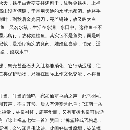
秋天，钱串由青变黄挂满树干，故称金钱树。上禅
高山没有酒肆，于是用天池的水就地酿酒。他将手
树叶，到秋后金光闪闪，宛若铜钱，故又叫太白
娃鱼，又名水鼠，生活在水涧、水田中。这种鱼长不
婴儿爬行，故称娃娃鱼。其实它不是鱼类，而是叫
记载，是治疗痴疾的良药。娃娃鱼喜静，怕光，适
觅食，嬉戏水中。
强，蟹壳甚至石头入肚都能消化。它行动迟缓，往
二类保护动物，只准在国际上作文化交流，不得自
叮当、叮当的独鸣，宛如仙翁捣药之声。此鸟羽毛
闻其声，不见其形。后人有诗赞誉此鸟：“江南一岳
上禅堂，林泉衬托，庙宇华丽，又有宝树名泉可供游
有《咏上禅堂七律一首》赞曰：“禅堂玲或巧构思，
买酒，金沙涵月佛咏诗。此间好借维摩塌，染笔挥