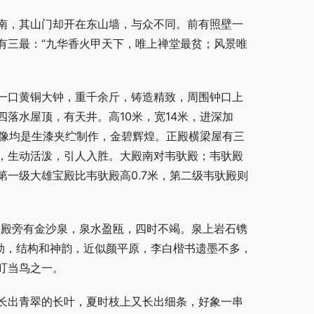
南，其山门却开在东山墙，与众不同。前有照壁一
有三最：“九华香火甲天下，唯上禅堂最贫；风景唯
一口黄铜大钟，重千余斤，铸造精致，周围钟口上
落水屋顶，有天井。高10米，宽14米，进深加
佛像均是生漆夹纻制作，金碧辉煌。正殿横梁屋有三
，生动活泼，引人入胜。大殿南对韦驮殿；韦驮殿
一级大雄宝殿比韦驮殿高0.7米，第二级韦驮殿则
 殿旁有金沙泉，泉水盈瓯，四时不竭。泉上岩石镌
劲，结构和神韵，近似颜平原，李白楷书遗墨不多，
叮当鸟之一。
长出青翠的长叶，夏时枝上又长出细条，好象一串