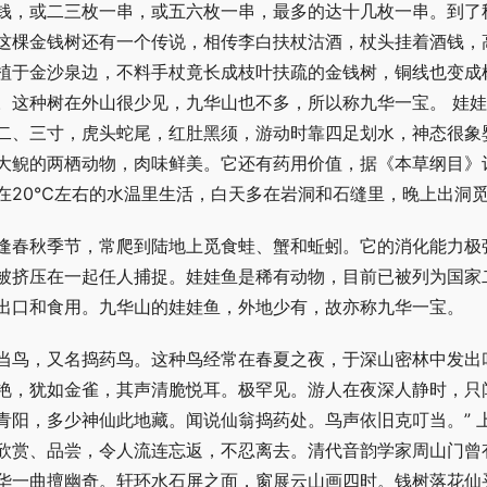
钱，或二三枚一串，或五六枚一串，最多的达十几枚一串。到了
这棵金钱树还有一个传说，相传李白扶杖沽酒，杖头挂着酒钱，
植于金沙泉边，不料手杖竟长成枝叶扶疏的金钱树，铜线也变成
。这种树在外山很少见，九华山也不多，所以称九华一宝。 娃
二、三寸，虎头蛇尾，红肚黑须，游动时靠四足划水，神态很象
大鲵的两栖动物，肉味鲜美。它还有药用价值，据《本草纲目》
在20℃左右的水温里生活，白天多在岩洞和石缝里，晚上出洞
逢春秋季节，常爬到陆地上觅食蛙、蟹和蚯蚓。它的消化能力极
被挤压在一起任人捕捉。娃娃鱼是稀有动物，目前已被列为国家
出口和食用。九华山的娃娃鱼，外地少有，故亦称九华一宝。
当鸟，又名捣药鸟。这种鸟经常在春夏之夜，于深山密林中发出
艳，犹如金雀，其声清脆悦耳。极罕见。游人在夜深人静时，只
青阳，多少神仙此地藏。闻说仙翁捣药处。鸟声依旧克叮当。” 
欣赏、品尝，令人流连忘返，不忍离去。清代音韵学家周山门曾
华一曲擅幽奇。轩环水石屏之面，窗展云山画四时。钱树落花仙