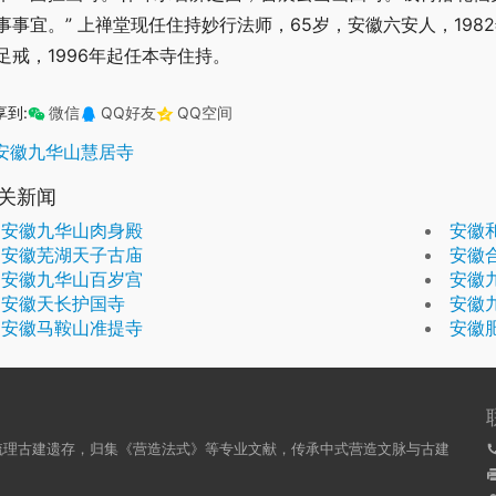
事事宜。” 上禅堂现任住持妙行法师，65岁，安徽六安人，198
足戒，1996年起任本寺住持。
享到:
微信
QQ好友
QQ空间
安徽九华山慧居寺
关新闻
安徽九华山肉身殿
安徽
安徽芜湖天子古庙
安徽
安徽九华山百岁宫
安徽
安徽天长护国寺
安徽
安徽马鞍山准提寺
安徽
梳理古建遗存，归集《营造法式》等专业文献，传承中式营造文脉与古建