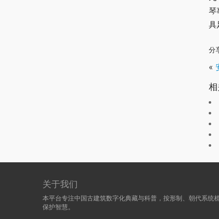
琴
具
分
«
相
关于我们
本平台专注中国古建筑数字化典藏与科普，按形制、朝代系统
保护智慧。