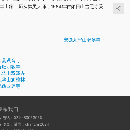
2年出家，师从体灵大师，1984年在如日山普照寺受
安徽九华山双溪寺
»
和县观音寺
合肥明教寺
九华山双溪寺
九华山旃檀林
肥西西庐寺
联系我们
电话：021--69983086
传真：微信：chanzhil2024