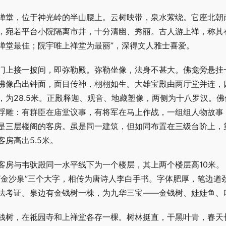
禅堂，位于神光岭的半山腰上。云树映带，泉水萦绕。它座北朝
，宛若平台小院隔离市井，十分清幽、秀丽。古人游上禅，称其
禅堂最佳；院宇唯上禅堂为最丽”，深得文人雅士喜爱。
门上接一披间，即弥勒殿。弥勒坐像，法身不甚大。佛龛旁悬挂
佛像凸出钟面，面目传神，栩栩如生。大雄宝殿由两厅堂并连，四
，为28.5米。正殿释迦、观音、地藏塑像，两侧为十八罗汉。
浮雕：有群臣在庙堂议事，有将军在马上作战，一组组人物故事
是三层楼阁的客房。虽是同一建筑，但如同布置在三级台阶上，第
客房高出5.5米。
客房与韦驮殿同一水平线下为一个楼层，其上两个楼层高10米。
“金沙泉”三个大字，相传为唐诗人李白手书。字体肥厚，笔边遒
法考证。泉边有金钱树一株，为九华三宝——金钱树、娃娃鱼、
钱树，在祗园寺和上禅堂各存一棵。树林挺直，干黑叶青，春天