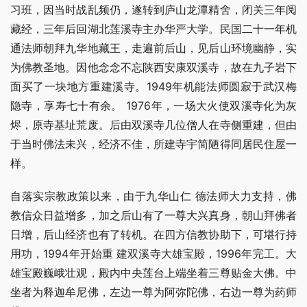
习班，因当时战乱频仍，遂转到庐山龙潭精舍，闭关三年阅
藏经，三年后回湖北莲溪寺主办华严大学。民国二十一年机
通法师朝拜九华地藏王，走遍前后山，见后山环境幽静，实
为佛教圣地。因他念念不忘陕西安康双溪寺，故在九子岩下
面买了一块地方重建溪寺。1949年机能法师圆寂于武汉梅
隐寺，享寿七十有余。 1976年，一场大火使双溪寺化为灰
烬，原寺基址荒废。后由双溪寺几位僧人在寺侧重建，但由
于当时佛法未兴，经济不佳，所建寺宇简陋得同居民住屋一
样。
自落实宗教政策以来，由于九华山仁 德法师大力支持，佛
教信众日益增多，加之后山有了一尊大兴真身，朝山拜佛者
日增，后山经济也有了转机。在四方信教协助下，可堪行持
用功，1994年开始重 建双溪寺大雄宝殿，1996年完工。大
雄宝殿巍峨壮观，殿内中央莲台上端坐着三尊贴金大佛。中
坐者为释迦牟尼佛，左边一尊为阿弥陀佛，右边一尊为药师