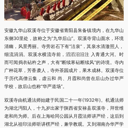
安徽九华山双溪寺位于安徽省青阳县朱备镇境内，在九华山
东侧30里处，故称之为“九华后山”。双溪寺背山面水，环境
清幽，风景秀丽。寺旁岩石下有“洁泉”，其泉水清澈照人，
细流涓涓。双溪水横流寺前，滔滔汨汨注 入青通大河。时
而可闻捣衣砧杵之声，大有“断续寒砧断续风”的诗境。寺内
广种花草，芳香袭人，寺外茶园成片，果木成林。双溪寺位
于历代高僧云集，虚云和 尚、月霞和尚曾在后山办过华严
学校，故后山也称“华严道场”。
双溪寺由机通法师始建于民国二十一年(1932年)。机通法师
为湖北沔阳人，十九岁出家于陕西省安禄县双溪寺，拜世维
老和尚为师。后在上海哈同公园从月霞法师讲严经，这后到
湖北从祖印法师听讲楞严经，兼学教观。又到湖南办华严学