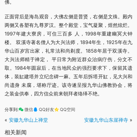
佛。
正面背后是海岛观音，大佛左侧是普贤，右侧是文殊。殿内
两侧又各塑有九尊罗汉。整个殿堂，宝气凝聚，煜然炫烂。
1997年建大寮房，可住三百多 人，1998年重建幽冥大钟
楼。 双溪寺著名僧人为大兴法师，1894年生，1925年在九
华山百岁宫出家，礼常法和尚剃度。1858年居于双溪寺。
大兴法师精于禅定， 平日常为附近群众治病疗伤，分文不
取。1984年圆寂后，在当地民众的强烈要求下，保留其遗
体，装缸建塔并立纪念碑一麻。五年后拆塔开缸，见大兴和
尚遗身 未腐，堪称厅迹。该寺遂呈报九华山佛教协会，将
之装金供奉，四方信众前来朝拜者络绎不绝。
分享到:
微信
QQ好友
QQ空间
«
安徽九华山上禅堂
安徽九华山东崖禅寺
»
相关新闻