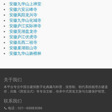
安徽九华山上禅堂
安徽六安云峰寺
安徽凤阳龙兴寺
安徽九华山化城寺
安徽庐江实际禅寺
安徽芜湖盘龙寺
安徽庐江伏虎寺
安徽岳西二祖寺
安徽巢湖鼓山寺
安徽九华山旃檀林
关于我们
本平台专注中国古建筑数字化典藏与科普，按形制、朝代系统梳理古建遗
存，归集《营造法式》等专业文献，传承中式营造文脉与古建保护智慧。
联系我们
电话：021--69983086