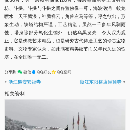
枋、斗拱。斗拱与斗拱之间各置佛像一尊，海波汹涌，蛟龙
喷水，天王腾浪，神腾祥云，角兽左马等等，呼之欲出，形
象生动，铁塔结构严谨，工艺精湛，虽然一千多年风剥雨
蚀，塔身除部分氧化生锈外，仍然乌黑发亮，令人叹为观
止，它是佛教艺术精品，也是研究古代铸造工艺的珍贵宝物
史料。文物专家认为，如此满布精美纹节而又年代久远的铁
塔，在全国唯一无二。
分享到:
微信
QQ好友
QQ空间
«
浙江磐安安福寺
浙江东阳横店灌顶寺
»
相关资料