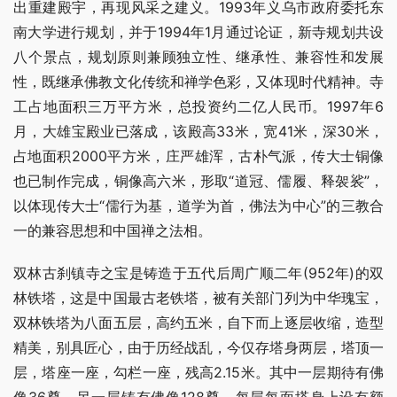
出重建殿宇，再现风采之建义。1993年义乌市政府委托东
南大学进行规划，并于1994年1月通过论证，新寺规划共设
八个景点，规划原则兼顾独立性、继承性、兼容性和发展
性，既继承佛教文化传统和禅学色彩，又体现时代精神。寺
工占地面积三万平方米，总投资约二亿人民币。1997年6
月，大雄宝殿业已落成，该殿高33米，宽41米，深30米，
占地面积2000平方米，庄严雄浑，古朴气派，传大士铜像
也已制作完成，铜像高六米，形取“道冠、儒履、释袈裟”，
以体现传大士“儒行为基，道学为首，佛法为中心”的三教合
一的兼容思想和中国禅之法相。
双林古刹镇寺之宝是铸造于五代后周广顺二年(952年)的双
林铁塔，这是中国最古老铁塔，被有关部门列为中华瑰宝，
双林铁塔为八面五层，高约五米，自下而上逐层收缩，造型
精美，别具匠心，由于历经战乱，今仅存塔身两层，塔顶一
层，塔座一座，勾栏一座，残高2.15米。其中一层期待有佛
像36尊，另一层铸有佛像128尊，每层每面塔身上设有额