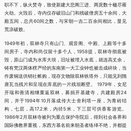
职不下，纵火焚寺，致使新建大悲阁三进、两庑数十楹尽罹
火劫。火毁后，寺内仅存破旧山门和残破僧房五十余间，大
殿五间，总共60间之数，与宋朝一吉二百余间相比，显见
荒凉破败。
1949年初，双林寺只有山门、观音阁、中殿、上殿等十多
间房子，寺内和尚仅留十多个人，1958提，双林寺彻底被
毁，原山门成为水库大坝，旧址被埋入水底，就连高丈余，
铸有梵汉两体楞严经的东南第一大工业钟也被击成碎块，当
作废铜送供销社帐购，现存文物除双林铁塔外，只能见到隋
唐瓦当残片和呈现在库底的一片残垣断壁。 1979年，女尼
开瑞和善清相继重返双林，募捐开基建寺，共建殿房24
间，并于1994年10月落成传大士舍利塔一座，为青砖结
构，七层，高17.2米，内径5米，下三层可供香客游览。
1986年2月双林寺被列为重点保护寺院后，得到社会各界和
国际佛教界重视，东西方慕名前来朝圣者络绎不绝，并都提