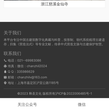
浙江慈溪金仙寺
关于我们
本平台专注中国古建筑数字化典藏与科普，按形制、朝代系统梳理古建遗
存，归集《营造法式》等专业文献，传承中式营造文脉与古建保护智慧。
联系我们
电话：021--69983086
传真：微信：chanzhil2024
Q Q：
335986629
邮箱：chanzhilv@163.com
地址：上海市嘉定区沪宜公路1185号
©2023 释圣文化 版权所有
沪ICP备2022006485号-1
关注公众号
微信