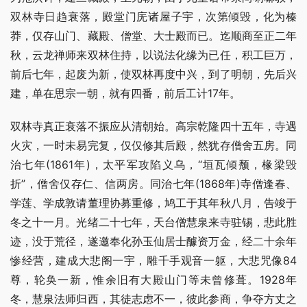
双林寺日趋衰落，殿堂门庑诸屋子宇，次第倾毁，化为榛
莽，仅存山门、藏殿、僧堂、大士殿而已。迄顺商至正二年
秋，云龙禅师来双林住持，以说法化缘为已任，积工巨万，
前后七年，起废为新，使双林再度中兴，到了明朝，先后兴
建，单在思宗一朝，就有四番，前后工计17年。
双林寺真正衰落不振应从清朝始。高宗乾隆四十五年，寺遇
火灾，一时未易完复，仅仅修其后殿，然犹存僧舍五房。同
治七年(1861年)，太平军攻陷义乌，“垣瓦倾颓，椽梁毁
折”，僧舍仅存仁、信两房。同治七年(1868年)寺僧逢春、
学莲、学成敦请董理协募重修，鸠工于其年秋八月，告竣于
冬之十一月。光绪二十七年，天台僧慧泉来寺驻锡，悲此胜
迹，没于荒径，遂邀奉化孙玉仙居士醵资万金，经二十余年
惨经营，建成大悲阁一宇，雕千手观音一躯，大悲咒像84
尊，轮奂一新，惟余旧有大殿山门等未曾修葺。1928年
冬，慧泉法师归西，其徒志虑不一，彼此参商，争夺方丈之