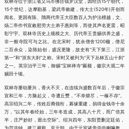
双林寺位于浙江省义乌市佛台镇罗汉堂，因经历15个朝代，
15个世纪，达摩勘基，梁武帝敕建，传大士(520年)开创而
闻名。更因有陈、隋两代帝王大臣数百人为护法檀越，文、
炀二帝作书宣敕慰劳大士弟子惠则等，而使其声名更震，昭
彰宁宇。双林寺历史上规模之大、历代帝王贵赐供养之盛，
非一般寺院可与之比。在北宋时，犹余僧舍1200楹，僧尼
二百余众，染陈始创，盛况更隆，故史有“天下第三，江浙
第一”和“浙东大刹”之称。宋时又被列为“天下丛林五山十刹”
之一。英宗治平三年，御赐“宝林禅寺”匾额，徽宗大观二年
赐田十顷。
双林寺屡劫屡兴，香火不灭，在连续兴盛数百年后，于徽宗
宣和三年，方脑起义，寺遭丘燹，“不幸煨尽，一椽不存”。
高宗绍兴二年，传姓后裔领衔，募缘重建，捐得金钱寺十余
万，“以其年春经始，三年冬造成，其高八十尺，而广倍其
半，庄严妙好，迥出空际”。绍兴四年，东阳贾删定廷佑，
为范洪钟，建三藏殿，至元朝，由于元室诸帝崇尚喇嘛教，