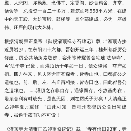
殿、大悲阁、弥勒殿、念佛堂、定香阁、妙音精舍、齐堂、
僧舍等，总投资一百二十多万，建筑面积668平方米，在建
中的天王殿、大雄宝殿、鼓楼等一旦全部建成，必为一座雄
伟、庄严的现代大丛林。
根据清朝雍正皇帝《御赐灌顶禅寺石碑记》载：“灌顶寺接
近屏岩乡，在东阳四十六都。晋朝开运三年，桂州都督厉公
修建，厉公共场所素敬佛，容州陈乾耀曾舍宅建‘法华寺’，
今‘法华寺’已废，而灌顶历千年如一日，信众饶裕，夺产如
初。四方往来，见夫环舍而苍森者，皆寺山也，曰都督公之
遗植也。前、后、左、右丘亩相接，皆寺田也，曰此都督公
之遗壤也。……灌顶之存非自存，遇缘而存。今故基尚在，
塔顶舍利有时放光，是岂无因，则在厉氏子孙矣！大清雍正
乙卯年夏月重修。”由此可知，晋桂州都督厉公舍田宅建
寺，虽逾千载而功不可设！
《灌顶寺大清雍正乙卯重修碑记》载：“寺有僧田93亩，寺