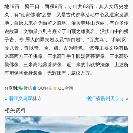
地18亩，墉王口，面积9亩，寺山共63亩，其人文历史悠
久，有“仙家佛地”之誉，又是古代佛学活动中心及道家发源
地，自唐以来亦为游览之胜地，灌顶寺环山秀丽，有众多传
说故事，文物景点则有矗立于山顶之雄奚岩、没伏山中的狮
子岩、专 恶人的弄夹岩以及“铁白岩”、“百虎坞”、“和尚冈”
等八景，皆以奇、险、幽、古为特色。 该寺主要文物有四
米高西方三圣佛像、三米高千手千眼观音菩萨像、三米高弥
勒佛像、三米高地藏菩萨像、近二米的韦驮护法像，上述所
有塑像均全身装金，光辉庄严，威仪万方。
分享到:
微信
QQ好友
QQ空间
«
浙江义乌双林寺
浙江省衢州天宁寺
»
相关资料