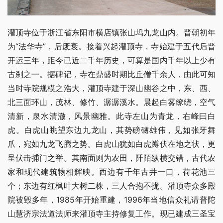
灌顶寺位于浙江省东阳市横店镇张山坞九龙山内。晋朝初年
为“法华寺”，后废衰。接着兴起灌顶寺，寺始建于五代后晋
开运三年，距今已近二千年历史，可算是国内千年以上少有
古刹之一。据碑记，寺在鼎盛时期比丘僧千余人，由此可知
当时寺院规模之浩大，灌顶寺建于深山幽谷之中，东、西、
北三面环山，茂林、修竹、潺潺溪水。晨起白雾缭绕，空气
清新，泉水清澈，风景幽雅。此寺左山为青龙，右峰曰白
虎。白虎山眺望东边九龙山，其势磅礴雄伟，见如张牙舞
爪，宛如九龙飞腾之势。白虎山犹如白虎蹲伏在地之状，更
呈伏击捕门之举。其南面则为农田，阡陌纵横交错，古代农
家和现代建筑物相辉映。西边有千年古井一口，荷花池三
个；东边有红枫叶大树二株，三人合抱不拢。灌顶寺众多殿
院被毁多年，1985年开始重建，1996年当地信众礼请普陀
山慧济宗法道法师来灌顶寺主持修复工作。现已建成三圣宝