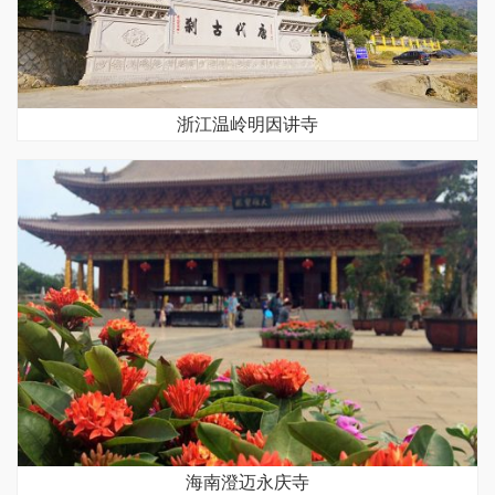
浙江温岭明因讲寺
海南澄迈永庆寺