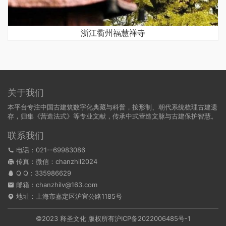
浙江衢州福慧禅寺
关于我们
本平台专注中国古建筑数字化典藏与科普，按形制、朝代系统梳理古建遗
存，归集《营造法式》等专业文献，传承中式营造文脉与古建保护智慧。
联系我们
电话：021--69983086
传真：微信：chanzhil2024
Q Q：
335986629
邮箱：chanzhilv@163.com
地址：上海市嘉定区沪宜公路1185号
©2023 释圣文化 版权所有
沪ICP备2022006485号-1