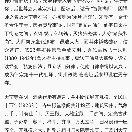
禅师曾驻锡于此，完成禅宗大著《宗镜绿》100卷，禅净兼
修，后世尊之为莲宗六祖，圆寂后，谥号 “智觉禅师”，因禅
师之名故天宁寺在当时亦被称为“永明禅院”。宋朝有一金华
圣者住于寺，因有灵异事迹，封号“定光古佛”。他平日来往
于街巷之间，衣锦 绣，乞铜钱，买猪头充馔，人称“猪头和
尚”。大师肉身坐化漆布，虽遭大火，而其体巍然独存，信
众甚广。1923年衢县佛教会成立时，近代高僧弘一法师 
(1880-1942年)曾来衢主持其事，赠送玉佛及大藏经，设立
读经会，弘扬佛法，且专研四分律，使南山律宗得以复兴，
成为律宗第十一代祖师，衢州传教 会会址后来即设在天宁
寺。
天宁寺在明、清两代屡有毁建，并不断拓展其规模。至民国
十五年(1926年)，寺中殿堂楼阁共计19座，建筑宏伟，气象
万千，计有山 门、天王殿、大雄宝殿、千佛阁、定光古佛
殿、子孙堂、客堂、禅堂、齐堂、方丈室等，园林设施一应
齐全。其规模之大，雕塑之精可与灵隐寺比美，与常州天宁