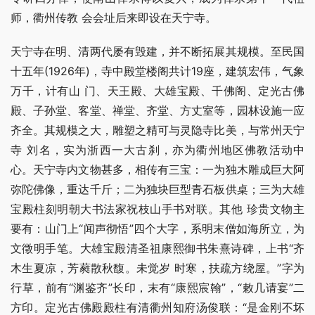
师，衢州传教 会会址后来即设在天宁寺。
天宁寺在明、清两代屡有毁建，并不断拓展其规模。至民国
十五年(1926年)，寺中殿堂楼阁共计19座，建筑宏伟，气象
万千，计有山 门、天王殿、大雄宝殿、千佛阁、定光古佛
殿、子孙堂、客堂、禅堂、齐堂、方丈室等，园林设施一应
齐全。其规模之大，雕塑之精可与灵隐寺比美，与常州天宁
寺 刘名，实为浙西一大古刹，亦为衢州地区佛教活动中 
心。天宁寺内文物甚多，相传有三宝：一为独木雕成巨大阿
弥陀佛像，重达千斤；二为独块巨型青石板供桌；三为大雄
宝殿柱刻明朝大书法家祝枝山手书对联。其他 珍贵文物主
要有：山门上“闻声彻悟”四个大字，系明末僧如海所立，为
文徵明手笔。大雄宝殿清圣祖康熙御书朱熹诗碑，上书“齐
木生夏凉，芳蕤散秋馥。未觉岁 时寒，扶疏方绕屋。”字为
行草，前有“渊鉴齐”长印，末有“康熙宸翰”，“敕几请宴”二
方印。定光古佛殿殿柱有清衢州知府汤俊联：“是金刚不坏