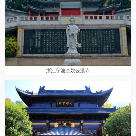
浙江宁波余姚云溪寺