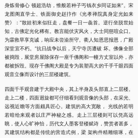
身炼骨修心 顿超浩劫，惟般若种子丐钱衣乡同证如来”。宋
龙图阁直学士、铁面御史赵抃作《光孝禅院真身定光如来
赞》：“散娃初来似狂走，盘餐一日一彘首。逆行坐脱世始 
知，古佛定光化稀有。教言能伏灾风火，大士同慈喧众口。
为霖救旱享克诚，响应未尝渝所守。衢人知恩思报恩，广殿
深堂宜不朽。”抗日战争以后，天宁寺历遭破 坏。佛像全部
被捣毁，展堂房屋除保存一座千佛阁和一幢方丈室以外，亦
都被拆毁。现存千佛阁大殿是专为装塑高大的千手千眼四面
观音立像而设计的三层楼建筑。
四面千手观音建于大殿中央，其上半身及头部直上二层楼。
走上二楼，四面迥旋都可仔细看到观音像的头部，在采光、
远视近瞻等方面颇具匠心。建筑的高大宽敞， 光线的若明
若暗给来观者以庄严神秘之感。走上三层楼则可以凭高远
眺，使人心旷神怡，历代文人墨客登楼赋诗，赞赏者甚多，
其建筑结构都是传统的营造式例，梁 架构件精雕细琢，在