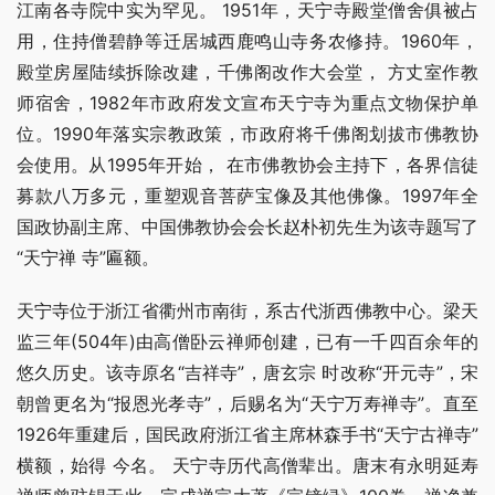
江南各寺院中实为罕见。 1951年，天宁寺殿堂僧舍俱被占
用，住持僧碧静等迁居城西鹿鸣山寺务农修持。1960年，
殿堂房屋陆续拆除改建，千佛阁改作大会堂， 方丈室作教
师宿舍，1982年市政府发文宣布天宁寺为重点文物保护单
位。1990年落实宗教政策，市政府将千佛阁划拔市佛教协
会使用。从1995年开始， 在市佛教协会主持下，各界信徒
募款八万多元，重塑观音菩萨宝像及其他佛像。1997年全
国政协副主席、中国佛教协会会长赵朴初先生为该寺题写了
“天宁禅 寺”匾额。
天宁寺位于浙江省衢州市南街，系古代浙西佛教中心。梁天
监三年(504年)由高僧卧云禅师创建，已有一千四百余年的
悠久历史。该寺原名“吉祥寺”，唐玄宗 时改称“开元寺”，宋
朝曾更名为“报恩光孝寺”，后赐名为“天宁万寿禅寺”。直至
1926年重建后，国民政府浙江省主席林森手书“天宁古禅寺”
横额，始得 今名。 天宁寺历代高僧辈出。唐末有永明延寿