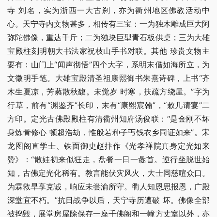
寺 刘名，实为浙西一大古刹，亦为衢州地区佛教活动中 
心。天宁寺内文物甚多，相传有三宝：一为独木雕成巨大阿
弥陀佛像，重达千斤；二为独块巨型青石板供桌；三为大雄
宝殿柱刻明朝大书法家祝枝山手书对联。其他 珍贵文物主
要有：山门上“闻声彻悟”四个大字，系明末僧如海所立，为
文徵明手笔。大雄宝殿清圣祖康熙御书朱熹诗碑，上书“齐
木生夏凉，芳蕤散秋馥。未觉岁 时寒，扶疏方绕屋。”字为
行草，前有“渊鉴齐”长印，末有“康熙宸翰”，“敕几请宴”二
方印。定光古佛殿殿柱有清衢州知府汤俊联：“是金刚不坏
身炼骨修心 顿超浩劫，惟般若种子丐钱衣乡同证如来”。宋
龙图阁直学士、铁面御史赵抃作《光孝禅院真身定光如来
赞》：“散娃初来似狂走，盘餐一日一彘首。逆行坐脱世始 
知，古佛定光化稀有。教言能伏灾风火，大士同慈喧众口。
为霖救旱享克诚，响应未尝渝所守。衢人知恩思报恩，广殿
深堂宜不朽。”抗日战争以后，天宁寺历遭破 坏。佛像全部
被捣毁，展堂房屋除保存一座千佛阁和一幢方丈室以外，亦