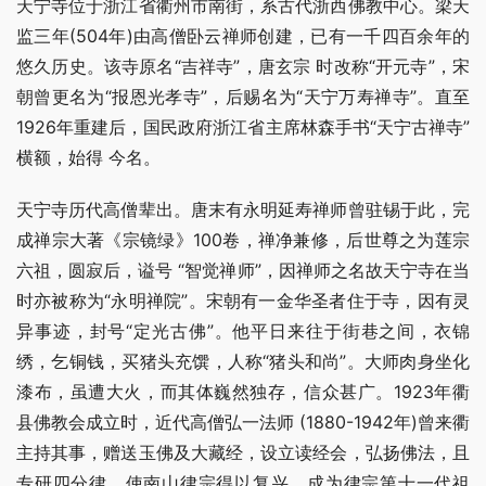
天宁寺位于浙江省衢州市南街，系古代浙西佛教中心。梁天
监三年(504年)由高僧卧云禅师创建，已有一千四百余年的
悠久历史。该寺原名“吉祥寺”，唐玄宗 时改称“开元寺”，宋
朝曾更名为“报恩光孝寺”，后赐名为“天宁万寿禅寺”。直至
1926年重建后，国民政府浙江省主席林森手书“天宁古禅寺”
横额，始得 今名。
天宁寺历代高僧辈出。唐末有永明延寿禅师曾驻锡于此，完
成禅宗大著《宗镜绿》100卷，禅净兼修，后世尊之为莲宗
六祖，圆寂后，谥号 “智觉禅师”，因禅师之名故天宁寺在当
时亦被称为“永明禅院”。宋朝有一金华圣者住于寺，因有灵
异事迹，封号“定光古佛”。他平日来往于街巷之间，衣锦 
绣，乞铜钱，买猪头充馔，人称“猪头和尚”。大师肉身坐化
漆布，虽遭大火，而其体巍然独存，信众甚广。1923年衢
县佛教会成立时，近代高僧弘一法师 (1880-1942年)曾来衢
主持其事，赠送玉佛及大藏经，设立读经会，弘扬佛法，且
专研四分律，使南山律宗得以复兴，成为律宗第十一代祖