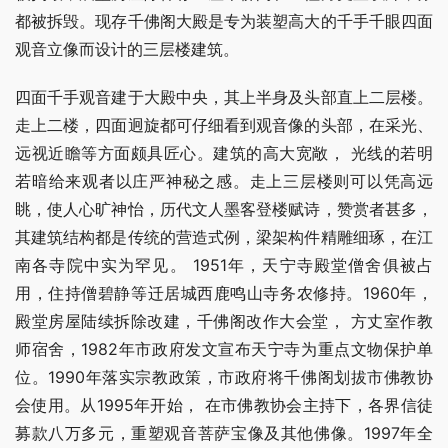
都被拆毁。现存千佛阁大殿是专为装塑高大的千手千眼四面
观音立像而设计的三层楼建筑。
四面千手观音建于大殿中央，其上半身及头部直上二层楼。
走上二楼，四面迥旋都可仔细看到观音像的头部，在采光、
远视近瞻等方面颇具匠心。建筑的高大宽敞， 光线的若明
若暗给来观者以庄严神秘之感。走上三层楼则可以凭高远
眺，使人心旷神怡，历代文人墨客登楼赋诗，赞赏者甚多，
其建筑结构都是传统的营造式例，梁架构件精雕细琢，在江
南各寺院中实为罕见。 1951年，天宁寺殿堂僧舍俱被占
用，住持僧碧静等迁居城西鹿鸣山寺务农修持。1960年，
殿堂房屋陆续拆除改建，千佛阁改作大会堂， 方丈室作教
师宿舍，1982年市政府发文宣布天宁寺为重点文物保护单
位。1990年落实宗教政策，市政府将千佛阁划拔市佛教协
会使用。从1995年开始， 在市佛教协会主持下，各界信徒
募款八万多元，重塑观音菩萨宝像及其他佛像。1997年全