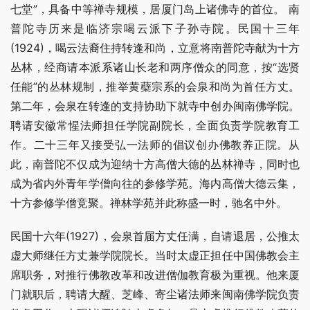
七堂”，具备中等禅寺规模，居厦门岛上诸佛寺的首位。 南
普陀寺历来是临济宗喝云派下子孙寺院。民国十三年
(1924)，喝云法裔住持转逢和尚，立意将南普陀寺献为十方
丛林，经商请本派系诸山长老和两序僧众的同意，按“选贤
任能”的丛林规制，推举黄蘗宗系的会泉和尚为首任方丈。
第二年，会泉在转逢的支持协助下就寺中创办闽南佛学院。
聘请安徽常惺法师担任学院副院长，全面负责学院教育工
作。二十三年又接受弘一法师的倡议创办佛教养正院。从
此，南普陀不仅成为迎纳十方高僧大德的丛林禅寺，同时也
成为省内外青年学僧向往的参修学苑。海内高僧大德云集，
十方参修学僧竞聚。禅林学苑并此称盛一时，驰名中外。
民国十六年(1927)，会泉首届方丈任满，自请退居，公推太
虚大师继任方丈兼学院院长。当时太虚正担任中国佛教会主
席职务，对推行佛教改革和改进僧伽教育极为重视。他来厦
门就职后，聘请大醒、芝峰、寄尘诸法师来闽南佛学院负责