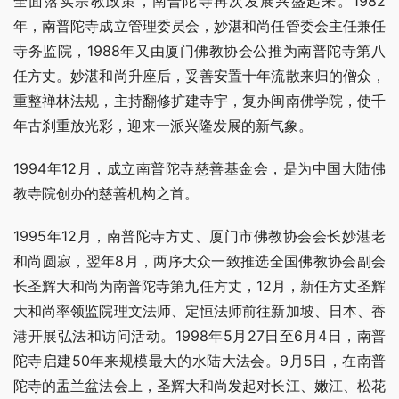
全面落实宗教政策，南普陀寺再次发展兴盛起来。1982
年，南普陀寺成立管理委员会，妙湛和尚任管委会主任兼任
寺务监院，1988年又由厦门佛教协会公推为南普陀寺第八
任方丈。妙湛和尚升座后，妥善安置十年流散来归的僧众，
重整禅林法规，主持翻修扩建寺宇，复办闽南佛学院，使千
年古刹重放光彩，迎来一派兴隆发展的新气象。
1994年12月，成立南普陀寺慈善基金会，是为中国大陆佛
教寺院创办的慈善机构之首。
1995年12月，南普陀寺方丈、厦门市佛教协会会长妙湛老
和尚圆寂，翌年8月，两序大众一致推选全国佛教协会副会
长圣辉大和尚为南普陀寺第九任方丈，12月，新任方丈圣辉
大和尚率领监院理文法师、定恒法师前往新加坡、日本、香
港开展弘法和访问活动。1998年5月27日至6月4日，南普
陀寺启建50年来规模最大的水陆大法会。9月5日，在南普
陀寺的盂兰盆法会上，圣辉大和尚发起对长江、嫩江、松花