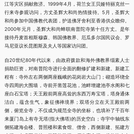
江等灾区捐献救济。1999年4月，荷兰女王贝娅特丽克丝一
行来寺参观访问，方丈圣辉大和尚热情接待。5月，圣辉大
和尚参加中国佛教代表团，护送佛牙舍利至香港供众瞻仰。
2000年元月，圣辉大和尚蝉联南普陀寺第十任方丈。是年
接待丹麦首相斯穆森、韩国佛教界、厄瓜多尔国民议会、罗
马尼亚议长昆图斯及夫人等国家访问团。
自20世纪80年代以来，由政府拨款和海外佛教界缁素人士
捐助巨资，对南普陀寺进行全面的翻修扩建和新建。新建工
程有：寺外左右两侧两座巍峨的花岗岩大山门；砌造环绕全
寺四周的大围墙，寺前开凿莲花池，池畔增建池亭水阁和七
座白石宝塔；天王殿前两座高耸的东西万寿宝塔，塔身通体
洁白，蕴含生气，象征佛禅境界；双塔分立在天王殿前两
侧，俯览全寺，不仅成为规范全寺的坐标，也填补了千百年
来厦门岛上有寺无塔(指大佛塔)的历史空白；寺宇中轴线东
侧拓建海会楼、普照楼和素食馆、僧舍，西侧新建、拓建方