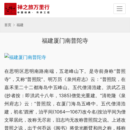
首页
福建
福建厦门南普陀寺
在思明区思明南路南端，五老峰山下。是寺前身称“普照
寺”，又称“普照院”。明万历《泉州府志》云：“普照院，在
嘉禾里二十二都海岛中五峰山。五代僧清浩建。洪武乙丑
(抄者按：即洪武十八年，1385)僧觉光重建。”清乾隆《泉
州府志》云：“普照院，在厦门海岛五峰中。五代僧清浩
建，初名‘泗洲’，治平间(1064—1067)改今名(按治平间为僧
文翠居此，改称无尽岩，旧志均无改称普照院之说。上述改
普照之说，出于何乔远《闽书》将觉光断臂和尚之称，移称