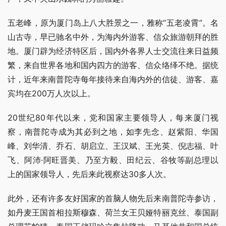
五老峰，原为厦门岛上八大胜景之一，雅称“五老凌霄”。名
山古寺，早已驰名中外，为海内外游客、信众旅游朝拜的胜
地。厦门辟为经济特区后，国内外各界人士交流往来日益频
繁，来自世界各地和国内四方的游客、信众络绎不绝。据统
计，近年来南普陀寺每年接待来自海内外的信徒、游客、嘉
宾均在200万人次以上。
20世纪80年代以来，党和国家主要领导人，每来厦门视
察，南普陀寺成为其必到之地，如李先念、赵紫阳、华国
峰、刘华清、乔石、胡启立、王汉斌、王光英、倪志福、叶
飞、阿沛·阿旺晋美、乃至方毅、田纪云、谷牧等副总理以
上的国家领导人，先后来此视察达30多人次。
此外，还有许多友好国家的首脑人物先后来南普陀寺参访，
如丹麦王国首相拉斯穆森、荷兰女王贝娅特丽克丝、泰国副