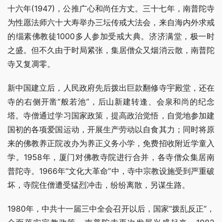
十六年(1947)，公推广心和尚任方丈。三十七年，南普陀寺
为性愿法师六十大寿举办三坛传戒大法会，来自海内外求戒
的缁素佛教徒1000多人参加受戒大典。济济满堂，极一时
之盛。但不久由于时局紧张，集居僧众又烟消云散，南普陀
寺又复凋零。
新中国建立后，人民政府先后拨出巨款翻修寺宇殿堂，还在
寺的右侧开凿“般若池”，后山新建转逢、会泉和尚的纪念
塔。寺僧通过学习国家政策，提高政治觉悟，自觉地参加建
国初的各项爱国运动，开展生产劳动以自食其力；同时将原
来的佛教养正院改办为养正义务小学，免费招收附近学童入
学。1958年，厦门对佛教寺院进行合并，各寺僧众集居南
普陀寺。1966年“文化大革命”中，寺中宗教设施受到严重破
坏，寺院住僧遭受猛烈冲击，纷纷离散，另谋生路。
1980年，中共十一届三中全会召开以后，国家“拨乱反正”，