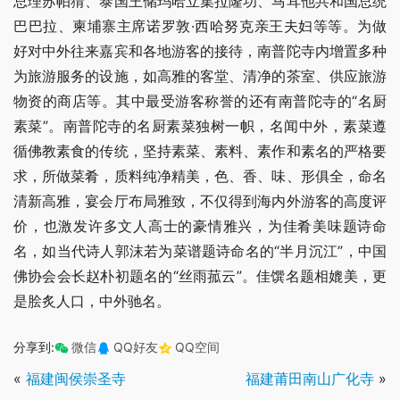
总理苏帕猜、泰国王储玛哈立集拉隆功、马耳他共和国总统
巴巴拉、柬埔寨主席诺罗敦·西哈努克亲王夫妇等等。为做
好对中外往来嘉宾和各地游客的接待，南普陀寺内增置多种
为旅游服务的设施，如高雅的客堂、清净的茶室、供应旅游
物资的商店等。其中最受游客称誉的还有南普陀寺的“名厨
素菜”。南普陀寺的名厨素菜独树一帜，名闻中外，素菜遵
循佛教素食的传统，坚持素菜、素料、素作和素名的严格要
求，所做菜肴，质料纯净精美，色、香、味、形俱全，命名
清新高雅，宴会厅布局雅致，不仅得到海内外游客的高度评
价，也激发许多文人高士的豪情雅兴，为佳肴美味题诗命
名，如当代诗人郭沫若为菜谱题诗命名的“半月沉江”，中国
佛协会会长赵朴初题名的“丝雨菰云”。佳馔名题相媲美，更
是脍炙人口，中外驰名。
分享到:
微信
QQ好友
QQ空间
«
福建闽侯崇圣寺
福建莆田南山广化寺
»