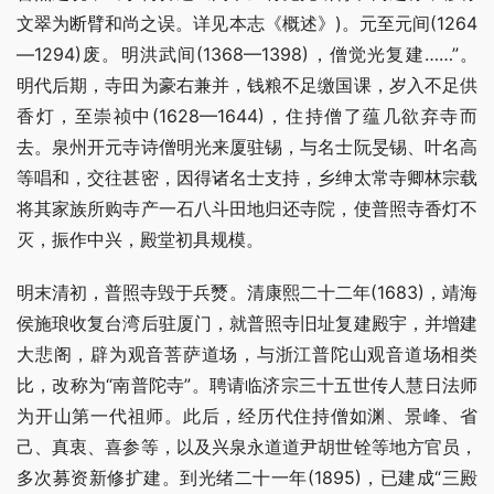
文翠为断臂和尚之误。详见本志《概述》)。元至元间(1264
—1294)废。明洪武间(1368—1398)，僧觉光复建……”。 
明代后期，寺田为豪右兼并，钱粮不足缴国课，岁入不足供
香灯，至崇祯中(1628—1644)，住持僧了蕴几欲弃寺而
去。泉州开元寺诗僧明光来厦驻锡，与名士阮旻锡、叶名高
等唱和，交往甚密，因得诸名士支持，乡绅太常寺卿林宗载
将其家族所购寺产一石八斗田地归还寺院，使普照寺香灯不
灭，振作中兴，殿堂初具规模。
明末清初，普照寺毁于兵燹。清康熙二十二年(1683)，靖海
侯施琅收复台湾后驻厦门，就普照寺旧址复建殿宇，并增建
大悲阁，辟为观音菩萨道场，与浙江普陀山观音道场相类
比，改称为“南普陀寺”。聘请临济宗三十五世传人慧日法师
为开山第一代祖师。此后，经历代住持僧如渊、景峰、省
己、真衷、喜参等，以及兴泉永道道尹胡世铨等地方官员，
多次募资新修扩建。到光绪二十一年(1895)，已建成“三殿