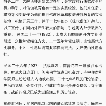
教务工作。大醒诸师追随太虚多年，是太虚推行佛教改革的
得力助手，对僧伽教育也有一定的实践经验。他们来任后，
将禅寺和学院作为他们推行佛教改革和改进僧伽教育的实验
基地，积极开展工作，并于十七年创办《现代僧伽》杂志，
以广宣传，在国内外产生较大的影响，引起海内外佛教界的
重视。 民国二十一年(1932)，太虚大师蝉联两任方丈期满
引退，众推常惺继任方丈。二十五年常惺任满，由性愿代方
丈职务。不久，性愿应聘南渡菲律宾宏法。丈席仍由性愿虚
挂。
民国二十六年(1937)，抗战爆发，南普陀寺一度被驻军占
住。时战火日迫厦门。闽南佛学院遭日机轰炸，寺中住僧和
学院师生纷纷避入内地或出国。二十七年5月厦门沦陷后，
先后由觉斌、会觉住持。但此时寺院已是僧众稀落，寺宇萧
条，战前的盛况已成为过眼烟云和历史陈迹。
抗战胜利后，避居内地或出国的僧众陆续复员归寺。民国三