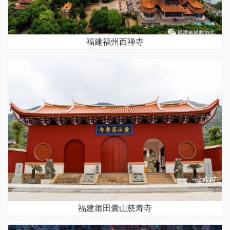
福建福州西禅寺
福建莆田囊山慈寿寺