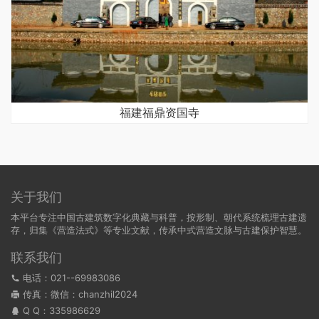
福建福鼎资国寺
关于我们
本平台专注中国古建筑数字化典藏与科普，按形制、朝代系统梳理古建遗
存，归集《营造法式》等专业文献，传承中式营造文脉与古建保护智慧。
联系我们
电话：021--69983086
传真：微信：chanzhil2024
Q Q：
335986629