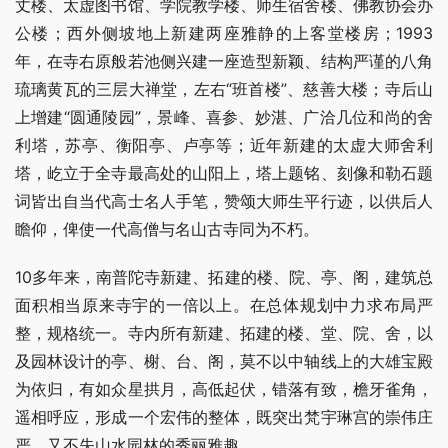
丈楼、太虚图书馆、学院教学楼、师生宿舍楼、佛教协会办
公楼；西外侧坡地上新建两座雅静的上客堂楼房；1993
年，在寺右原般若池侧兴建一座造型新颖、结构严谨的八角
琉璃黄瓦的三层大禅堂，左右“班首楼”、慈善大楼；寺后山
上增建“圆通陵园”，景峰、喜参、妙湛、广洽几位和尚的舍
利塔，苏亭、衡阳亭、卢亭等；近年新建的太虚大师舍利
塔，屹立于全寺最高处的山阳上，塔上题铭、刻像和勒石题
词皆出自当代高士名人手笔，赞颂大师生平行迹，以供后人
瞻仰，俾使一代高僧与名山古寺同为不朽。
10多年来，南普陀寺新建、拓建的楼、院、亭、阁，建筑总
面积相当原来寺宇的一倍以上。在总体规划中力求布局严
整，规格统一。寺内所有新建、拓建的楼、堂、院、舍，以
及园林设计的亭、榭、台、阁，莫不以中轴线上的大雄宝殿
为依归，有如众星拱月，高低起伏，错落有致，檐牙雀角，
遥相呼应，形成一个宏伟的整体，既突出梵宇琳宫的崇伟庄
严，又不失山水园林的秀丽雅趣。