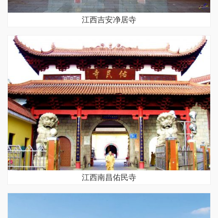
江西吉安净居寺
江西南昌佑民寺