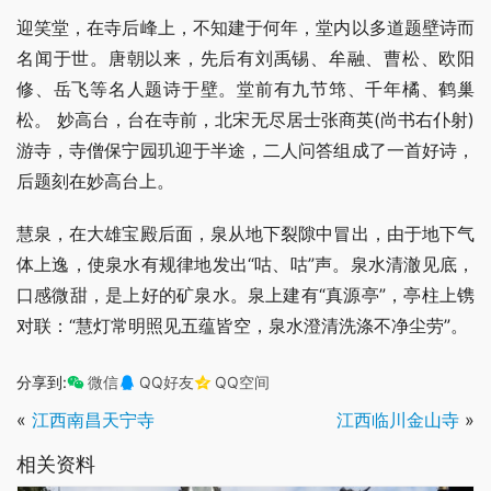
迎笑堂，在寺后峰上，不知建于何年，堂内以多道题壁诗而
名闻于世。唐朝以来，先后有刘禹锡、牟融、曹松、欧阳
修、岳飞等名人题诗于壁。堂前有九节筇、千年橘、鹤巢
松。 妙高台，台在寺前，北宋无尽居士张商英(尚书右仆射)
游寺，寺僧保宁园玑迎于半途，二人问答组成了一首好诗，
后题刻在妙高台上。
慧泉，在大雄宝殿后面，泉从地下裂隙中冒出，由于地下气
体上逸，使泉水有规律地发出“咕、咕”声。泉水清澈见底，
口感微甜，是上好的矿泉水。泉上建有“真源亭”，亭柱上镌
对联：“慧灯常明照见五蕴皆空，泉水澄清洗涤不净尘劳”。
分享到:
微信
QQ好友
QQ空间
«
江西南昌天宁寺
江西临川金山寺
»
相关资料