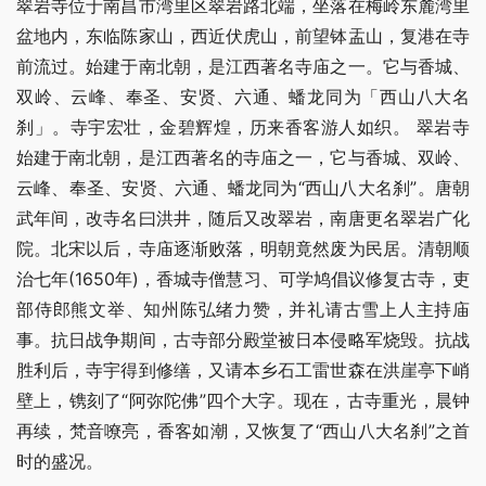
翠岩寺位于南昌市湾里区翠岩路北端，坐落在梅岭东麓湾里
盆地内，东临陈家山，西近伏虎山，前望钵盂山，复港在寺
前流过。始建于南北朝，是江西著名寺庙之一。它与香城、
双岭、云峰、奉圣、安贤、六通、蟠龙同为「西山八大名
刹」。寺宇宏壮，金碧辉煌，历来香客游人如织。 翠岩寺
始建于南北朝，是江西著名的寺庙之一，它与香城、双岭、
云峰、奉圣、安贤、六通、蟠龙同为“西山八大名刹”。唐朝
武年间，改寺名曰洪井，随后又改翠岩，南唐更名翠岩广化
院。北宋以后，寺庙逐渐败落，明朝竟然废为民居。清朝顺
治七年(1650年)，香城寺僧慧习、可学鸠倡议修复古寺，吏
部侍郎熊文举、知州陈弘绪力赞，并礼请古雪上人主持庙
事。抗日战争期间，古寺部分殿堂被日本侵略军烧毁。抗战
胜利后，寺宇得到修缮，又请本乡石工雷世森在洪崖亭下峭
壁上，镌刻了“阿弥陀佛”四个大字。现在，古寺重光，晨钟
再续，梵音嘹亮，香客如潮，又恢复了“西山八大名刹”之首
时的盛况。