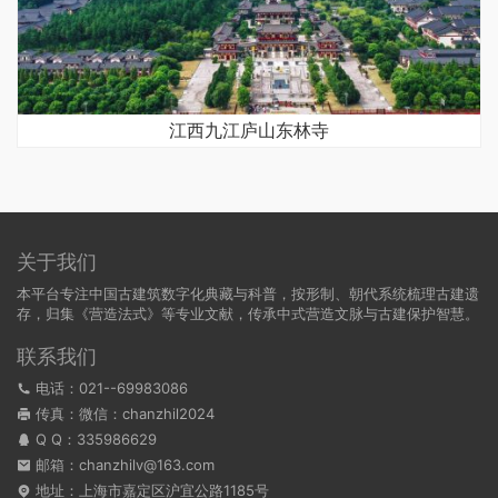
江西九江庐山东林寺
关于我们
本平台专注中国古建筑数字化典藏与科普，按形制、朝代系统梳理古建遗
存，归集《营造法式》等专业文献，传承中式营造文脉与古建保护智慧。
联系我们
电话：021--69983086
传真：微信：chanzhil2024
Q Q：
335986629
邮箱：chanzhilv@163.com
地址：上海市嘉定区沪宜公路1185号