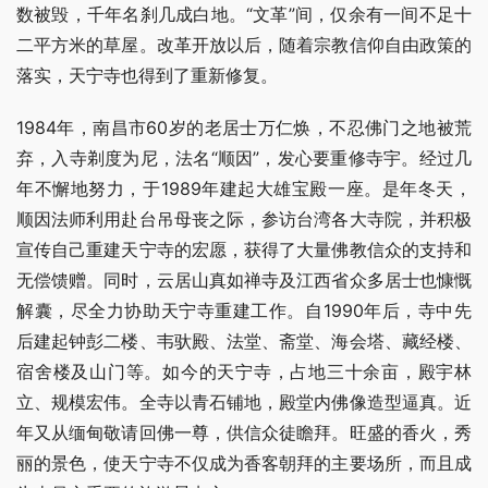
数被毁，千年名刹几成白地。“文革”间，仅余有一间不足十
二平方米的草屋。改革开放以后，随着宗教信仰自由政策的
落实，天宁寺也得到了重新修复。
1984年，南昌市60岁的老居士万仁焕，不忍佛门之地被荒
弃，入寺剃度为尼，法名“顺因”，发心要重修寺宇。经过几
年不懈地努力，于1989年建起大雄宝殿一座。是年冬天，
顺因法师利用赴台吊母丧之际，参访台湾各大寺院，并积极
宣传自己重建天宁寺的宏愿，获得了大量佛教信众的支持和
无偿馈赠。同时，云居山真如禅寺及江西省众多居士也慷慨
解囊，尽全力协助天宁寺重建工作。自1990年后，寺中先
后建起钟彭二楼、韦驮殿、法堂、斋堂、海会塔、藏经楼、
宿舍楼及山门等。如今的天宁寺，占地三十余亩，殿宇林
立、规模宏伟。全寺以青石铺地，殿堂内佛像造型逼真。近
年又从缅甸敬请回佛一尊，供信众徒瞻拜。旺盛的香火，秀
丽的景色，使天宁寺不仅成为香客朝拜的主要场所，而且成