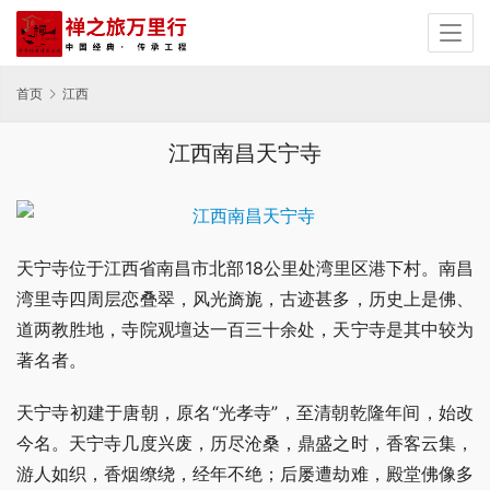
首页
江西
江西南昌天宁寺
天宁寺位于江西省南昌市北部18公里处湾里区港下村。南昌
湾里寺四周层恋叠翠，风光旖旎，古迹甚多，历史上是佛、
道两教胜地，寺院观壇达一百三十余处，天宁寺是其中较为
著名者。
天宁寺初建于唐朝，原名“光孝寺”，至清朝乾隆年间，始改
今名。天宁寺几度兴废，历尽沧桑，鼎盛之时，香客云集，
游人如织，香烟缭绕，经年不绝；后屡遭劫难，殿堂佛像多