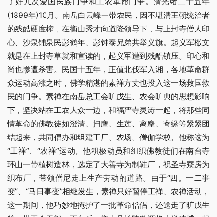
了好几次爱国民族门争和工农革命门争。清光绪二十五年
(1899年)10月。南岳白云峰一带农民，因不堪清王朝统治者
的残酷硬度榨，在衡山秀才向道隆领导下，与上封寺僧人印
心、沙泉铺泉民彭鹤年、彭钟泰兄弟共举义旗。起义军檄文
就是在上封寺草就和宣读的，起义军遭到残酷镇压。印心和
尚也惨遭杀害。民国十五年，正值北伐军入湘，各地革命群
众运动高涨之时，佛学精湛的素禅方丈也投入这一场救国救
民的门争。素禅在南岳总工会旷戊生、农会旷典的思想影响
下，坚决站在工农大众一边，和福严寺灵涛一起，将那些同
情革命的佛教徒如澄清、扫麈、生莲、离麈、寄缘等紧紧团
结起来，共同倡办和组建工厂、农场、僧伽学校。他称这为
“工禅”、“农禅”运动。他积极动员和组织佛教徒们在南台寺
环山一带植树造林，选定了大善寺为制鞋厂，祝圣寺寮房为
织布厂，带领僧尼走上生产劳动的道路。由于“四。一二事
变”、“马日事变”相继发生，素禅只好暂停工禅、农禅活动，
这一期间，他巧妙地掩护了一批革命僧侣，还送走了旷戊生