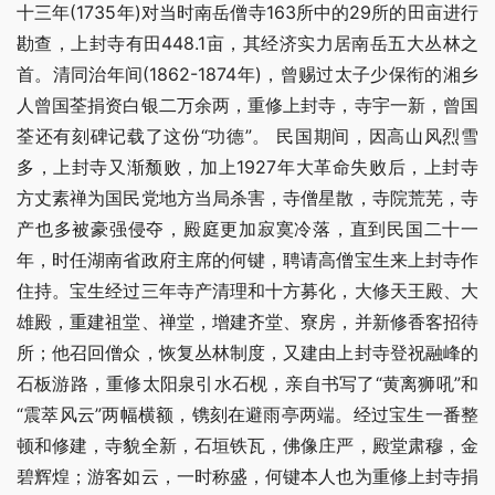
十三年(1735年)对当时南岳僧寺163所中的29所的田亩进行
勘查，上封寺有田448.1亩，其经济实力居南岳五大丛林之
首。清同治年间(1862-1874年)，曾赐过太子少保衔的湘乡
人曾国荃捐资白银二万余两，重修上封寺，寺宇一新，曾国
荃还有刻碑记载了这份“功德”。 民国期间，因高山风烈雪
多，上封寺又渐颓败，加上1927年大革命失败后，上封寺
方丈素禅为国民党地方当局杀害，寺僧星散，寺院荒芜，寺
产也多被豪强侵夺，殿庭更加寂寞冷落，直到民国二十一
年，时任湖南省政府主席的何键，聘请高僧宝生来上封寺作
住持。宝生经过三年寺产清理和十方募化，大修天王殿、大
雄殿，重建祖堂、禅堂，增建齐堂、寮房，并新修香客招待
所；他召回僧众，恢复丛林制度，又建由上封寺登祝融峰的
石板游路，重修太阳泉引水石枧，亲自书写了“黄离狮吼”和
“震萃风云”两幅横额，镌刻在避雨亭两端。经过宝生一番整
顿和修建，寺貌全新，石垣铁瓦，佛像庄严，殿堂肃穆，金
碧辉煌；游客如云，一时称盛，何键本人也为重修上封寺捐