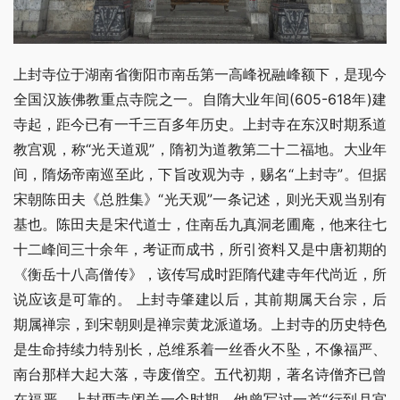
上封寺位于湖南省衡阳市南岳第一高峰祝融峰额下，是现今
全国汉族佛教重点寺院之一。自隋大业年间(605-618年)建
寺起，距今已有一千三百多年历史。上封寺在东汉时期系道
教宫观，称“光天道观”，隋初为道教第二十二福地。大业年
间，隋炀帝南巡至此，下旨改观为寺，赐名“上封寺”。但据
宋朝陈田夫《总胜集》“光天观”一条记述，则光天观当别有
基也。陈田夫是宋代道士，住南岳九真洞老圃庵，他来往七
十二峰间三十余年，考证而成书，所引资料又是中唐初期的
《衡岳十八高僧传》，该传写成时距隋代建寺年代尚近，所
说应该是可靠的。 上封寺肇建以后，其前期属天台宗，后
期属禅宗，到宋朝则是禅宗黄龙派道场。上封寺的历史特色
是生命持续力特别长，总维系着一丝香火不坠，不像福严、
南台那样大起大落，寺废僧空。五代初期，著名诗僧齐已曾
在福严、上封两寺闭关一个时期，他曾写过一首“行到月宫