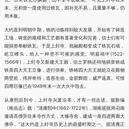
末、元初曾一度使用过铁瓦，因补充不易，且重量不够，仍
用木板。
大约直到明朝中期，铁的冶炼得到较大发展，开始有了铸造
工场，铸造的规模和工艺都有显著变化和完善，信士们有可
能捐资奉献铁瓦。于是上封寺、祝融殿都变成了铁瓦石墙，
屹立峰头，给人一种坚不可摧的感觉。明嘉靖中(1522-
1566年)，上封寺又新建天王殿，信士罗栴还特地捐资铁成
铁质四大天王立像，进行供奉。铁铸四大天王就屹立在殿侧
两壁前，伟岸奇特，造形生动，金碧辉煌，威严逼真。可惜
四尊巨像已在1949年末一次大火中毁去。
从康熙后到今，上封寺兴废沿革，才有一些志述。据新编
《南岳志》载：“清康熙中(1662-1722年)，湖南巡抚周召南
邀请高僧异目来寺作方丈，大修寺舍，建成一座四进两廊大
佛寺。”这大约是上封寺历史上的鼎盛时期之一。据清雍正