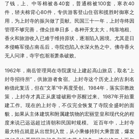
了钱，上、中等棉被各40套，普通棉被100套，寒衣40
件，轿夫棉背心80件，专供游客登山住宿和揽胜时御寒之
用，为上封寺的振兴做了贡献。民国三十一年，上封寺终因
管理不够完善，僧众挂单日多，各种开支太大，纯靠地租、
香火和旅游收入已难于维持原状，逐渐陷入困境。尤其是日
本侵略军侵占南岳后，寺院也陷入水深火热之中。佛寺香火
无人问津，寺宇也渐渐萧条破败。
1962年，南岳管理局在寺院废址上建起高山旅店，取名“上
封寺招待所”，供旅游者食宿。上封寺这个历史上的古刹名
称借此复活，但在“文革”中再度受创。1984年，落实宗教政
策，上封寺才真正从废墟破殿中苏醒过来。1987年开始重
建工作。现在的上封寺，不仅完全恢复了寺院全盛时的面
貌，如果从主体建筑和附属建筑物的宏丽堂皇和现代化的程
度来说已远远超过清朝和民国时规模。 近百年中，上封寺
最大特点就是从出世到入世，从小乘修持到大乘普渡，爆发