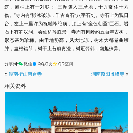
筑，殿柱上有一对联：“三摩随入三摩地，十方常住十方
僧。”寺内有“殿冰破冻，千古奇石”八字石刻。寺石上为观日
台，左上一里许为祝融峰绝顶，顶上有“金色朝圣”巨石。岩
石下有罗汉洞、会仙桥等胜景。寺周有树龄约五百年古树，
形态甚为珍稀。由于地势高，风大地冻，树木大都卷曲臃
肿，盘根错节，树干上苔痕青澄，树冠蓊郁，幽趣殊异。
分享到:
微信
QQ好友
QQ空间
«
湖南衡山南台寺
湖南衡阳雁峰寺
»
相关资料