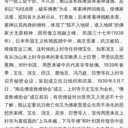
等一批工会干部。不久后，衡山县长陈漱源将素禅逮捕。起
初以“勾结赤匪，破坏佛教”为名，将素禅押回南岳，按佛家
法规，巡回各大丛林示从、打香板；后来将素禅残酷杀害。
素禅以其肉身的牺牲，体现了“我不入地狱，谁入地狱”的佛
家大无畏精神，因而傲立祝融之峰。 民国三十七年(1938
年)，日本帝国主义铁骑践踏中华，南京受屠，武汉被陷，
烽烟直迫三湘。这时候的上封寺住持僧宝生、知客演文，还
有从沩山来上封寺挂单的著名宗教界人士巨赞，早受抗思想
熏陶，对叶剑其、周恩来诸中共代表非常钦佩。1939年春
季，宝生、演文、田汉、鹿地亘、冯乃超、巨赞等在上封寺
召开秘密会议，策划成立抗日组织和武装。1939年5月7
日，“南岳佛道救难协会”成立，上封寺方丈宝生为会长。“佛
道救难协会”成立前后，有些僧徒对出世而又入世还不十分
了解，既认定要抗日救亡却又为佛家普度众生而不杀生的思
想所束缚。宝生、演文、灵涛、巨赞等人，宣传周恩来在上
封寺为暮笳题的“上马杀贼，下马学佛”和叶剑英作报告中提