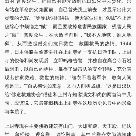
出的“普度众生，把自己的躯壳放到抗日烈火中去焚化。只
有站在革命的火焰面前，自己首先跳上前去，才显示出伟大
灵魂的光辉。”等等题词和讲话，使大家认识到“杀贼”不止是
破除心中烦恼之“贼”，而且要破掉危害民族国家、残害人民
之“贼”；普度众生，在大敌当前时，“我不入地狱，谁入地
狱”。从而激起僧众们抗日救亡、救国救民的热情。1944
年，日本侵略军偷袭驻扎在上封寺的一支抗日游击队，上封
寺的俊修和尚发现后，立即鸣枪告警，并独自在高台寺石岩
后阻击，以自己的牺牲，赢得了游击队的安全转移，充分表
现出佛家救难、救世的精神。“缁衣不着着军衣，敢向人间
惹是非。”“自从彻悟如来意，又向人间树战旗。”这是田汉送
给“佛道救难协会”僧徒和上封寺知客演文和尚的两首诗中几
句，应该说，它最能概括出上封寺在这场历史风云中的形象
与本质了。
上封寺现在主要佛教建筑有山门、大雄宝殿、天王殿、记法
堂、藏经楼、观音殿、弥陀殿等，其中后殿齐堂为清朝建