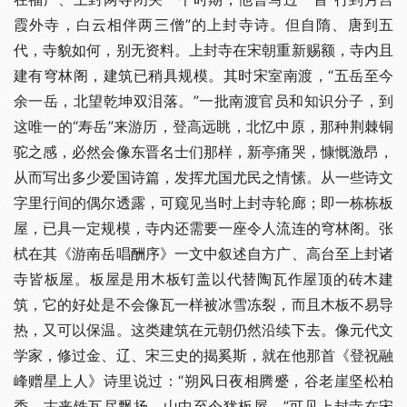
霞外寺，白云相伴两三僧”的上封寺诗。但自隋、唐到五
代，寺貌如何，别无资料。上封寺在宋朝重新赐额，寺内且
建有穹林阁，建筑已稍具规模。其时宋室南渡，“五岳至今
余一岳，北望乾坤双泪落。”一批南渡官员和知识分子，到
这唯一的“寿岳”来游历，登高远眺，北忆中原，那种荆棘铜
驼之感，必然会像东晋名士们那样，新亭痛哭，慷慨激昂，
从而写出多少爱国诗篇，发挥尤国尤民之情愫。从一些诗文
字里行间的偶尔透露，可窥见当时上封寺轮廊；即一栋栋板
屋，已具一定规模，寺内还需要一座令人流连的穹林阁。张
栻在其《游南岳唱酬序》一文中叙述自方广、高台至上封诸
寺皆板屋。板屋是用木板钉盖以代替陶瓦作屋顶的砖木建
筑，它的好处是不会像瓦一样被冰雪冻裂，而且木板不易导
热，又可以保温。这类建筑在元朝仍然沿续下去。像元代文
学家，修过金、辽、宋三史的揭奚斯，就在他那首《登祝融
峰赠星上人》诗里说过：“朔风日夜相腾蹙，谷老崖坚松柏
秃。古来铁瓦尽飘扬，山中至今犹板屋。”可见上封寺在宋