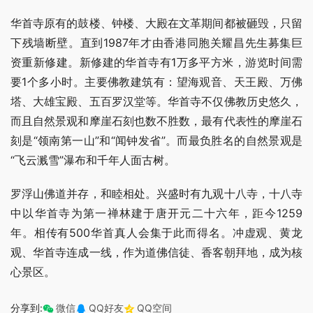
华首寺原有的鼓楼、钟楼、大殿在文革期间都被砸毁，只留
下残墙断壁。直到1987年才由香港同胞关耀昌先生募集巨
资重新修建。新修建的华首寺有1万多平方米，游览时间需
要1个多小时。主要佛教建筑有：望海观音、天王殿、万佛
塔、大雄宝殿、五百罗汉堂等。华首寺不仅佛教历史悠久，
而且自然景观和摩崖石刻也数不胜数，最有代表性的摩崖石
刻是“领南第一山”和“闻钟发省”。而最负胜名的自然景观是
“飞云溅雪”瀑布和千年人面古树。
罗浮山佛道并存，和睦相处。兴盛时有九观十八寺，十八寺
中以华首寺为第一禅林建于唐开元二十六年，距今1259
年。相传有500华首真人会集于此而得名。冲虚观、黄龙
观、华首寺连成一线，作为道佛信徒、香客朝拜地，成为核
心景区。
分享到:
微信
QQ好友
QQ空间