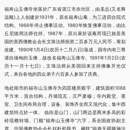
福寿山玉佛寺坐落於广东省湛江市赤坎区，由圣志(又名释
远顺)上人创建於1931年，原名福寿山庵，为三进四合院式
结构。1966年停止佛事活动。1980年恢复佛事活动，由比
丘尼德周法师住持。1987年，原出家於该庵而现已旅居美
国的美西佛教会会长文珠法师捐资二百多万元人民币，筹划
改建。1990年1月4日(农历十二月八日)落成，因寺内有三尊
请自缅甸的玉佛，故改名福寿山玉佛寺。1991年1月2日(农
历十一月十七日)，文珠法师从美国回来主持佛像开光仪
式，来自各地的四众弟子六百多人参加了庆典。
地处闹市的福寺山玉佛寺为四层楼房殿宇，建筑面积1088
平方米，混合结构，丹墙琉瓦，庄严肃穆；寺内殿堂、斋
室、卫生间布局合理，设备、装饰齐全而又现代化，集中西
建筑特点於一体。 临街是山门，山门两边是两米多高的彩
砖琉檐转墙。门额“福寿山玉佛寺”六字，系全国政协副主
席，中国佛教协会会长赵朴初题书。楹联“福寿无疆频施法