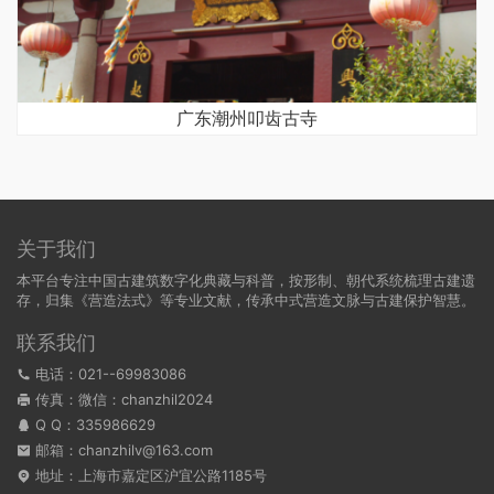
广东潮州叩齿古寺
关于我们
本平台专注中国古建筑数字化典藏与科普，按形制、朝代系统梳理古建遗
存，归集《营造法式》等专业文献，传承中式营造文脉与古建保护智慧。
联系我们
电话：021--69983086
传真：微信：chanzhil2024
Q Q：
335986629
邮箱：chanzhilv@163.com
地址：上海市嘉定区沪宜公路1185号