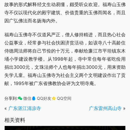
故事的形式解释经文生动易懂，颇受听众欢迎。福寿山玉佛
寺不仅以现代化的殿宇建筑、价值贵重的玉佛而闻名，而且
因广弘佛法而名扬海内外。
福寿山玉佛寺不仅道风严正，僧人修持精进，而且热心社会
公益事业，经常参与社会扶困济贫活动，如该寺八十高龄住
侍德周法师将自己节俭的十万元，奉献给廉江市平坦镇东木
埇小学建设教学楼。从1998年起，寺中常住每年省吃俭用
捐出3000元，文珠法师个人也每年捐出3000元，用来资助
失学儿童。福寿山玉佛寺为社会主义两个文明建设作出了贡
献，1995年被广东省佛教协会评为文明寺庵。
分享到:
微信
QQ好友
QQ空间
«
广东湛江清凉寺
广东雷州高山寺
»
相关资料