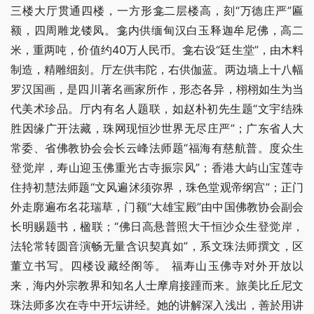
三楼大厅贯通四楼，一方形龛二层楼高，刻“万德庄严”匾
额，四周雕龙镂凤。龛内供缅甸汉白玉释迦牟尼佛，高二
米，重两吨，价值约40万人民币。龛右设“廷生堂”，由木料
制造，精雕细刻。厅左供韦陀，右供伽蓝。两边墙上十八幅
罗汉国画，是四川著名画家所作，形态各异，栩栩如生为当
代美术珍品。厅内有名人题联，如赵朴初先生题“文宇结殊
胜因缘广开法藏，珠网现恒沙世界无尽庄严”；广东省人大
常委、省佛教协会会长云峰法师题“福海有慈航普。度众生
登觉岸，寿山迎玉佛重光古寺振宗风”；香港大屿山宝莲寺
住持初慧法师题“文风遍沭须弥界，珠色堂观帝纲宫”；正门
外走廓遍布名花瑞草，门额“大雄宝殿”由中国佛教协会副会
长明赐题书，楹联；“佛日高悬普照大干恒沙众生登觉岸，
法轮常转圆音演畅无量含识契真如”，系文珠法师撰文，区
董立书写。四楼设藏经阁等。 福寿山玉佛寺对外开放以
来，海内外宗教界和知名人士摩肩接踵而来。旅美比丘尼文
珠法师多次在寺中开坛讲经。她的讲解深入浅出，善於用讲