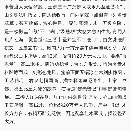
雨普度人天悟解脱，玉佛庄严广演佛乘咸令凡圣证菩提”，
由文珠法师撰文，陈从信收写。门内庭院中点缀着中外名贵
花草，芬芳馥郁，赏心悦目。 穿过庭院，步上五级台阶，
是一楼殿堂门额“不二法门”及楹联“大慈大悲四生九 有同人
毗卢性海，觉自觉他三贤十圣并宣不二法门”，由文珠法师
撰文：区董立书写。殿内大厅一方形龛中供奉地藏菩萨，系
缅甸汉白玉所琢，高1.2米，价值约20万元人民币。龛名“报
恩堂”，高二米多。两边功德堂，为长方形龛，均为名贵木
料雕琢而成，刻彩色龙风。龛前正面五幅涂金木刻佛像图，
工艺精巧。右墙七幅国画，描绘释迦牟尼降生、出家、成
佛、收五比丘为徒的故事，右墙是“佛光普照”和学佛警句镜
屏。 二楼大厅为客堂。厅正面供观世音 菩萨，亦由缅甸汉
玉石所雕，高1.2米，价格约20万元人民币。厅中一张红木
长方方台，有精巧雕刻花纹，四边配套红木家具，摆设整齐
大方。