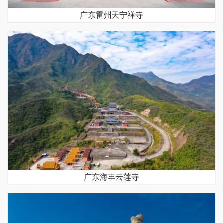
广东雷州天宁禅寺
广东海丰云莲寺