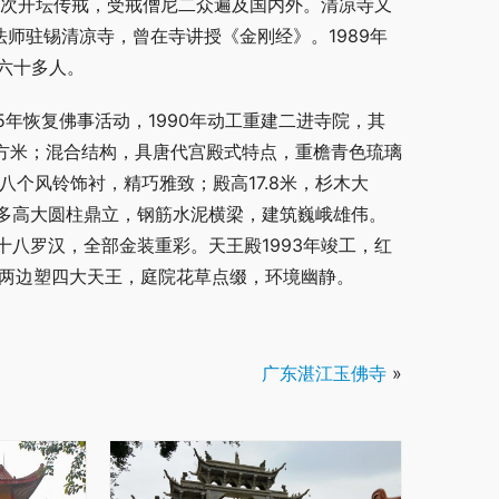
七次开坛传戒，受戒僧尼二众遍及国内外。清凉寺又
法师驻锡清凉寺，曾在寺讲授《金刚经》。1989年
六十多人。
5年恢复佛事活动，1990年动工重建二进寺院，其
0平方米；混合结构，具唐代宫殿式特点，重檐青色琉璃
八个风铃饰衬，精巧雅致；殿高17.8米，杉木大
多高大圆柱鼎立，钢筋水泥横梁，建筑巍峨雄伟。
八罗汉，全部金装重彩。天王殿1993年竣工，红
阁，两边塑四大天王，庭院花草点缀，环境幽静。
广东湛江玉佛寺
»