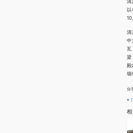
清
以
1
清
中
瓦
梁
殿
墙
分
«
相