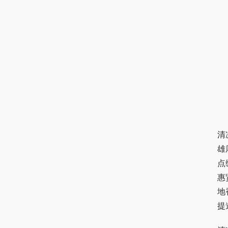
清
雄
点
惠
地
提