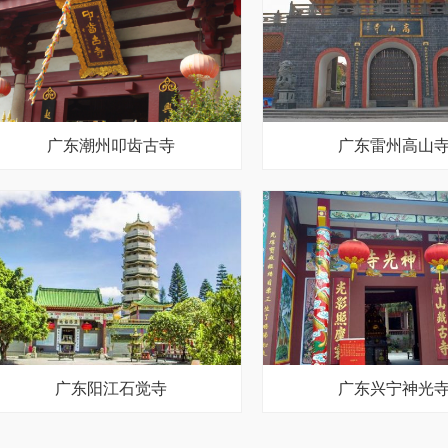
广东潮州叩齿古寺
广东雷州高山
广东阳江石觉寺
广东兴宁神光