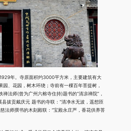
929年。寺原面积约3000平方米，主要建筑有大
果园、花园，树木环绕；寺前有一棵百年菩提树，
禅法师(曾为广州六榕寺住持)题书的“清凉禅院”，
溪县拔贡戴庆元 题书的寺联：“清净水无波，遥想匝
慈法师撰书的木刻殿联：“宝殿永庄严，香花供养菩