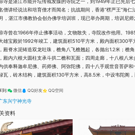
凉寺是湛江市能开坛传戒发牒的寺院之一，到1949年止已先后
名僧讲经说法和培育僧才而闻名；抗战期间，香港“楞严王”海仁
0月，湛江市佛教协会创办佛学培训班，现已举办两期，培训尼师
凉寺曾在1966年停止佛事活动，文物散失，寺院改作他用。198
大雄宝殿於1992年竣工，建筑面积510平方米，殿内面积30
，殿脊水泥铸造双龙吐珠，檐角八飞檐翘起，各抛出1.2米；檐角
，殿内六根大圆柱支承斗拱二檐和瓦面；四周走廊，十八根八米
内供奉释迦牟尼佛、药师佛、阿弥陀佛，四十八手观世音菩萨和十
绿瓦，砖木结构，建筑面积130平方米，高8.5米，中设韦陀
享到:
微信
QQ好友
QQ空间
广东兴宁神光寺
关资料