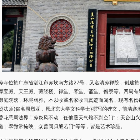
凉寺位於广东省湛江市赤坎南方路27号，又名清凉禅院，创建於1
厚宝殿、天王殿、藏经楼、禅堂、客堂、斋堂、僧寮等。四周有
缀庭院落，环境幽雅。本以收藏名家收画真迹而闻名，现有名僧铁
贤法师(俗名周烈亚，原北京大学文科学士)撰写的碑文，前清遂
香花悉周法界；凉炎风不动，任他熏天气焰不到空门”；天台山兴
道；翠微常掩映，众善同归般若门”等等，皆是艺术珍品。