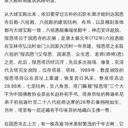
座大殿岭南建筑风格明显。
从大雄宝殿出来，依旧要穿过古朴的石阶长廊才能到达国恩
寺后殿-六祖殿。六祖殿的建筑结构、布局，以及雕刻装饰
都与大雄宝殿一致，六祖惠能像端坐殿中，神态安详超脱。 
报恩塔位于国恩寺的左侧，是唐太极元年(712年)六祖惠能
在宝林寺弘法时命门人回新兴历时一年所建。报恩塔之名取
六祖的“报四恩”(父母恩、国家恩、众生恩、老师(师傅)恩)
之意。此后，报恩塔历经沉浮，先后多次崩塌、修复，至清
代古塔完全崩毁，仅存塔基、塔砖。1989年，数度崩毁的
报恩塔得以在原址上重建，恢复昔日风采。整座塔高达
28.88米，七层结构，呈八角形。塔门匾额“报恩塔”三个大
字为中国佛教协会原会长赵朴初手书。塔身所绘的释迦牟尼
弟子初祖迦叶至二十八代祖师达摩的28尊石像栩栩如生。
另外，塔里每一层还藏有手印各异的地藏白玉佛一尊。
在国恩寺左上方，有一株高逾18米葱郁繁茂的千年古树，它