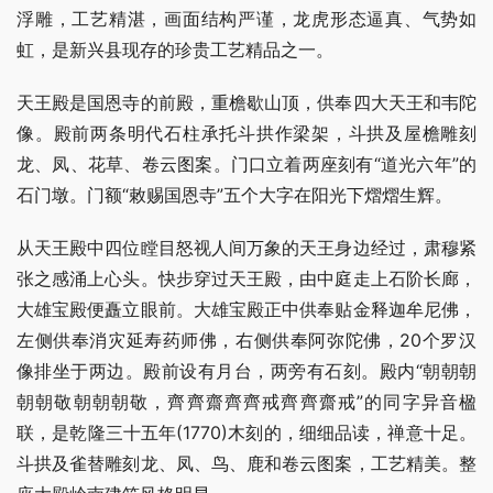
浮雕，工艺精湛，画面结构严谨，龙虎形态逼真、气势如
虹，是新兴县现存的珍贵工艺精品之一。
天王殿是国恩寺的前殿，重檐歇山顶，供奉四大天王和韦陀
像。殿前两条明代石柱承托斗拱作梁架，斗拱及屋檐雕刻
龙、凤、花草、卷云图案。门口立着两座刻有“道光六年”的
石门墩。门额“敕赐国恩寺”五个大字在阳光下熠熠生辉。
从天王殿中四位瞠目怒视人间万象的天王身边经过，肃穆紧
张之感涌上心头。快步穿过天王殿，由中庭走上石阶长廊，
大雄宝殿便矗立眼前。大雄宝殿正中供奉贴金释迦牟尼佛，
左侧供奉消灾延寿药师佛，右侧供奉阿弥陀佛，20个罗汉
像排坐于两边。殿前设有月台，两旁有石刻。殿内“朝朝朝
朝朝敬朝朝朝敬，齊齊齋齊齊戒齊齊齋戒”的同字异音楹
联，是乾隆三十五年(1770)木刻的，细细品读，禅意十足。
斗拱及雀替雕刻龙、凤、鸟、鹿和卷云图案，工艺精美。整