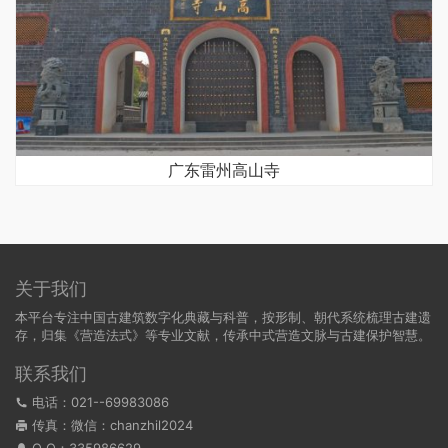
广东雷州高山寺
关于我们
本平台专注中国古建筑数字化典藏与科普，按形制、朝代系统梳理古建遗
存，归集《营造法式》等专业文献，传承中式营造文脉与古建保护智慧。
联系我们
电话：021--69983086
传真：微信：chanzhil2024