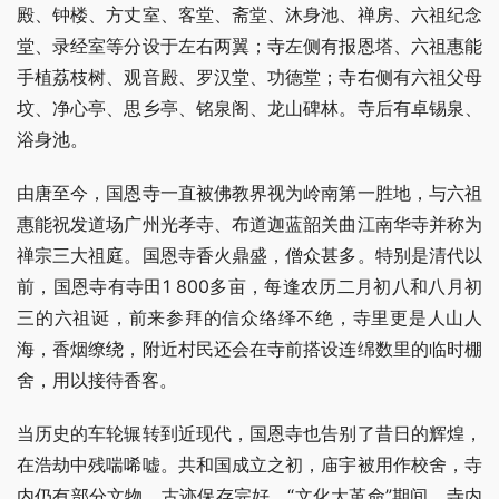
殿、钟楼、方丈室、客堂、斋堂、沐身池、禅房、六祖纪念
堂、录经室等分设于左右两翼；寺左侧有报恩塔、六祖惠能
手植荔枝树、观音殿、罗汉堂、功德堂；寺右侧有六祖父母
坟、净心亭、思乡亭、铭泉阁、龙山碑林。寺后有卓锡泉、
浴身池。
由唐至今，国恩寺一直被佛教界视为岭南第一胜地，与六祖
惠能祝发道场广州光孝寺、布道迦蓝韶关曲江南华寺并称为
禅宗三大祖庭。国恩寺香火鼎盛，僧众甚多。特别是清代以
前，国恩寺有寺田1 800多亩，每逢农历二月初八和八月初
三的六祖诞，前来参拜的信众络绎不绝，寺里更是人山人
海，香烟缭绕，附近村民还会在寺前搭设连绵数里的临时棚
舍，用以接待香客。
当历史的车轮辗转到近现代，国恩寺也告别了昔日的辉煌，
在浩劫中残喘唏嘘。共和国成立之初，庙宇被用作校舍，寺
内仍有部分文物、古迹保存完好。“文化大革命”期间，寺内