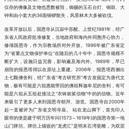
仅存的佛像及文物也悉数被毁，御赐的玉石台灯、铜鼓、大
钟和由小套大的36面铜锣散失，风景林木大多被砍伐。
改革开放以后，国恩寺从沉寂中苏醒。上世纪1981年，经广
东省人民政府批准修复，当地政府和海内外同胞齐心协力，
修缮国恩寺，作为宗教场所对外开放。1996年被广东省定
为“省重点文物保护单位”在随后的几十年中，国恩寺规模不
断扩大，设施日益完善，影响遍及海内外。1989年，早已
崩毁的报恩塔得以在原址上重建。2006年，报恩塔西侧出
土七颗佛舍利，经广东省“考古研究所”考古发掘定为唐代文
物，极有可能是六祖惠能带回的佛祖释迦牟尼的舍利，有可
能是六祖从五祖处接法之“衣钵袈裟信物”中的的信物。近年
来吸引了更多人来到国恩寺朝拜、游览。国恩寺自2000年
起一直被评为广东省文明寺庙。 站在龙山脚下，首先印人
眼帘的便是建于明万历年问(1573～1619年)的国恩寺第一地
山门牌坊。牌坊上镶嵌的“龙虎汇”是明末石湾瓷雕，为双层