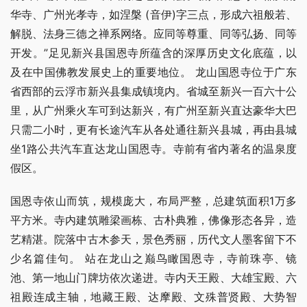
华寺、广州光孝寺，如涅槃 (音伊)字三点，形成六祖般若、
解脱、法身三德之禅系网络。应同等尊重、同等弘扬、同等
开发。”足见新兴县国恩寺所蕴含的深厚历史文化底蕴，以
及在中国佛教发展史上的重要地位。 龙山国恩寺位于广东
省西部的云浮市新兴县集成镇境内。省城至新兴一百六十公
里，从广州乘火车可到达新兴，有广州至新兴直达豪华大巴
只需二小时，更有长途汽车从各处通往新兴县城，再由县城
坐1路公共汽车直达龙山国恩寺。寺前有省内著名的温泉度
假区。
国恩寺依山而筑，规模庞大，布局严整，总建筑面积1万多
平方米。寺内建筑雕梁画栋、古朴典雅，佛像形态各异，造
艺精湛。院落中古木参天，景色秀丽，历代文人墨客留下不
少名篇佳句。 站在龙山之巅鸟瞰国恩寺，寺前珠亭、镜
池、第一地山门牌坊依次递进。寺内天王殿、大雄宝殿、六
祖殿连成主轴，地藏王殿、达摩殿、文殊普贤殿、大势智