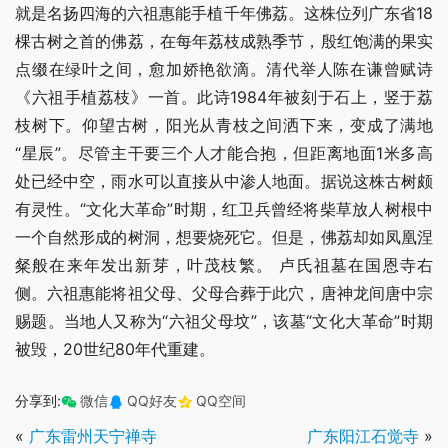
就是名扬四海的六祖惠能手植千年佛荔。这株位列广东省18
棵古树之首的佛荔，在每年荔枝成熟季节，殷红饱满的果实
点缀在绿叶之间，愈加娇艳欲滴。清代举人陈在谦曾赋诗
《六祖手植荔枝》一首。此诗1984年被刻于石上，竖于荔
枝树下。仰望古树，阳光从青枝之间洒下来，变成了满地
“星辰”。尽管主干要三个人才能合抱，但距离地面1米多高
处已经中空，雨水可以直接从中渗人地面。据说这株古树颇
有灵性。“文化大革命”时期，红卫兵曾经将柴草放人树根中
一个自然形成的树洞，想要烧死它。但是，佛荔却如凤凰涅
粲般在来年发出新芽，叶茂枝繁。 卢氏祖墓在国恩寺右
侧。六祖惠能将祖父母、父母合葬于此穴，唐神龙间唐中宗
赐题。当地人又称为“六祖父母坟”，该墓“文化大革命”时期
被毁，20世纪80年代重建。
分享到:
微信
QQ好友
QQ空间
«
广东雷州天宁禅寺
广东阳江石觉寺
»