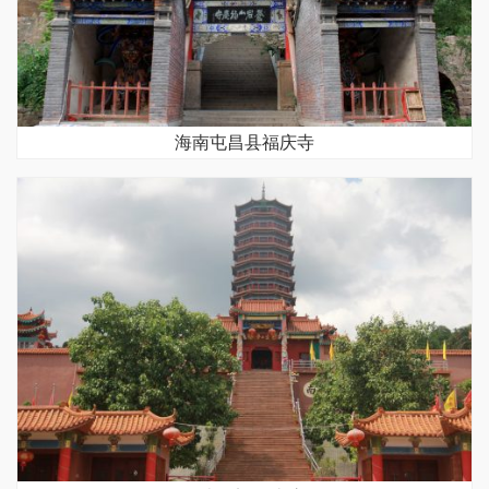
海南屯昌县福庆寺