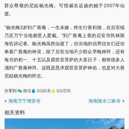
群众尊敬的尼姑杨光梅。可惜威名远扬的她于2007年仙
逝。
“杨光梅3岁到广善庵，一生未嫁，终生行善积德，在后安镇
乃至万宁当地都受人爱戴。”到广善庵上香的后安市民林斯
海告诉记者。杨光梅虽然仙逝了，但当地的信男信女们还信
奉着广善庵的神灵，除了后安当地不少群众早晚神拜，还有
每月的初一、十五以及观世音菩萨的大喜日子，都有很多人
涌到广善庵神拜。这既是恳求观世音菩萨神佑，也是对大善
尼姑杨光梅的怀念。
分享到:
微信
QQ好友
QQ空间
«
海南万宁潮音寺
海南陵水三昧寺
»
相关资料