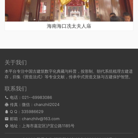
海南海口冼太夫人庙
关于我们
本平台专注中国古建筑数字化典藏与科普，按形制、朝代系统梳理古建遗
存，归集《营造法式》等专业文献，传承中式营造文脉与古建保护智慧。
联系我们
电话：021--69983086
传真：微信：chanzhil2024
Q Q：
335986629
邮箱：chanzhilv@163.com
地址：上海市嘉定区沪宜公路1185号