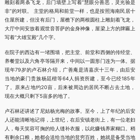
雕刻着两条飞龙，后门墙壁上写着“慧眼分善恶，灵光验是
非”的对联。 主堂的格局和前堂一样，也是按照海南民居十
住屋所建，但没有后门，屋檐下的两根圆柱上雕刻着飞龙，
大厅中间安放着观世音菩萨的金身神像，屋梁上方的牌匾上
写着“大雄宝殿”几个字。
在院子的西边有一堵围墙，把主堂、前堂和西侧的传经堂、
养餐堂以及六角亭等隔开来，中间以一圆形门连为一体。据
现年79岁的卢石林介绍，广善庵是清嘉庆十三年，由后安
当地的豪门贵族杨廷楷等64人捐资所建，至今已经185年
了。原来占地约20亩，后来被周边的居民不断占去土地，
现在大概只剩下5亩多的地了。
卢石林还讲述了尼姑杨光梅的故事。至今，上了年纪的后安
人还能清晰地记得，上世纪，在后安镇老街上，有一位老妇
人，每天笑容可掬的给人缝补衣服，以此赚钱养家糊口。稍
有剩余口粮，她都会送给当地的贫穷百姓，她就是备受当地