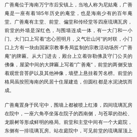
广善庵位于海南万宁市后安镇上，当地人称为尼姑庵，广善
庵是一座有着185年历史的庵堂，也是海南少有的百年庵
堂。广善庵有主堂、前堂、偏堂和传经堂等四座琉璃瓦房，
前堂的外墙是深红色，与围墙连成一体，有一大门和一小
门。大门口上写着“忠心照明月，义气壮山河”的对联，小门
口上方有一块由国家宗教事务局监制的宗教活动场所-“广善
庵”的牌匾。从大门进去，殿台上立着弥勒佛及守门公关的
佛像，屋梁中间的大牌匾上写着“广善庵”，前堂的两侧安放
着观世音菩萨以及其他神像，墙壁上悬挂着芳名榜。前堂的
格局虽按照海南的民居十住屋建造，但圆柱都是水泥浇筑而
成。
广善庵置身于民宅中，围墙上都被喷上红漆，四间琉璃瓦房
在院中，一座六角亭坐落在院子的西南侧，与苍翠的劲松、
龙眼树等形成鲜明的格局。前堂和主堂中间有一个大庭院，
东侧有一排琉璃瓦房。站在庭院中，可见前堂的琉璃屋顶上