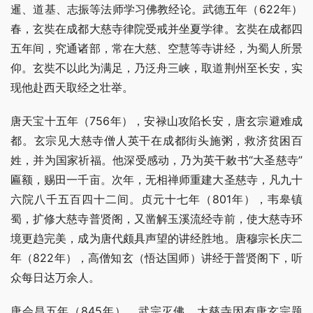
暹、道基、志振等法师学习佛教经论。武德五年（622年）
春，玄奘在成都大慈寺律院受戒并坐夏学律。玄奘在成都四
五年间，究通诸部，常在大慈、空慧等寺讲经，为蜀人所景
仰。玄奘不以此为满足，乃泛舟三峡，取道荆州至长安，实
现他赴西天取经之壮举。
唐天宝十五年（756年），安禄山攻陷长安，唐玄宗避难成
都。玄宗见大慈寺僧人英干在成都街头施粥，救济贫困百
姓，并为国家祈福。他深受感动，乃为英干敕书“大圣慈寺”
匾额，赐田一千亩。次年，无相禅师重建大圣慈寺，凡九十
六院八千五百四十二间。贞元十七年（801年），韦皋镇
蜀，扩修大慈寺普贤阁，又凿解玉溪流经寺前，使大慈寺环
境更趋完美，成为唐代颇具声望的讲经胜地。唐穆宗长庆二
年（822年），高僧知玄（悟达国师）讲经于普贤阁下，听
众每日达万余人。
唐会昌五年（845年），武宗灭佛，大慈寺因有唐玄宗题