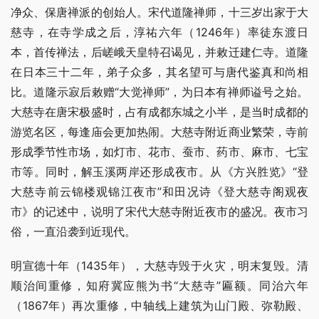
净众、保唐禅派的创始人。宋代道隆禅师，十三岁出家于大
慈寺，在寺学成之后，淳祐六年（1246年）率徒东渡日
本，首传禅法，后嵯峨天皇特召谒见，并敕迁建仁寺。道隆
在日本三十二年，弟子众多，其名望可与唐代鉴真和尚相
比。道隆示寂后敕赠“大觉禅师”，为日本有禅师谥号之始。 
大慈寺在唐宋极盛时，占有成都东城之小半，是当时成都的
游览名区，每逢庙会更加热闹。大慈寺附近商业繁荣，寺前
形成季节性市场，如灯市、花市、蚕市、药市、麻市、七宝
市等。同时，解玉溪两岸还形成夜市。从《方兴胜览》“登
大慈寺前云锦楼观锦江夜市”和田况诗《登大慈寺阁观夜
市》的记述中，说明了宋代大慈寺附近夜市的盛况。夜市习
俗，一直沿袭到近现代。
明宣德十年（1435年），大慈寺毁于火灾，明末复毁。清
顺治间重修，知府冀应熊为书“大慈寺”匾额。同治六年
（1867年）再次重修，中轴线上建筑为山门殿、弥勒殿、