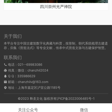
四川崇州光严禅院
关于我们
本平台专注中国古建筑数字化典藏与科普，按形制、朝代系统梳理古建遗
存，归集《营造法式》等专业文献，传承中式营造文脉与古建保护智慧。
联系我们
电话：021--69983086
传真：微信：chanzhil2024
Q Q：
335986629
邮箱：chanzhilv@163.com
地址：上海市嘉定区沪宜公路1185号
©2023 释圣文化 版权所有
沪ICP备2022006485号-1
关注公众号
微信