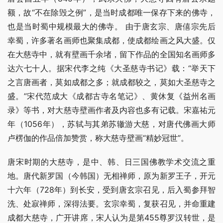
额，故“不在除毁之例”，是当时成都唯一保存下来的佛寺，
也是当时蜀中规模最大的佛寺。 由于唐玄宗、唐僖宗先后
幸蜀，许多著名画师也聚集成都，使成都绘画之风大盛。仅
在大慈寺中，就有壁画千余堵，留下作品的全国知名画师多
达六七十人。据宋代李之纯《大圣慈寺书记》载：“举天下
之言唐画者，莫如成都之多；就成都较之，莫如大圣慈寺之
盛。”宋代范成大《成都古寺名笔记》、黄休复《益州名画
录》等书，对大慈寺壁画作者及内容也多有记载。宋嘉祐元
年（1056年），苏轼与其弟苏辙游大慈，对唐代佛画大师
卢楞伽的作品倍加赞赏，称大慈寺壁画“精妙冠世”。
唐宋时期的大慈寺，是中、韩、日三国佛教学术交流之重
地。唐代新罗国（今韩国）无相禅师，原为新罗王子，开元
十六年（728年）到长安，受到唐玄宗召见，后入蜀参拜智
洗、处寂禅师，深得法要。玄宗幸蜀，复获召见，并命重建
成都大慈寺，广开讲席，宋人认为是第455尊罗汉转世，是