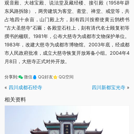
观音殿、大雄宝殿、说法堂及藏经楼、接引殿（1958年辟
东风路拆除），两旁建筑为客堂、斋堂、禅堂、戒堂等，共
占地四十余亩，山门殿上方，刻有四川按察使黄云鹄榜书
“古大圣慈寺”石匾；各殿堂石柱上，刻有清代名士顾复初等
撰书的楹联。1981年，公布大慈寺为成都市文物保护单位。
1983年，改建大慈寺为成都市博物馆。2003年底，经成都
市人民政府批准，成立大慈寺恢复开放筹备小组。2004年4
月8日，大慈寺正式对外开放。
分享到:
微信
QQ好友
QQ空间
«
四川成都石经寺
四川新都宝光寺
»
相关资料