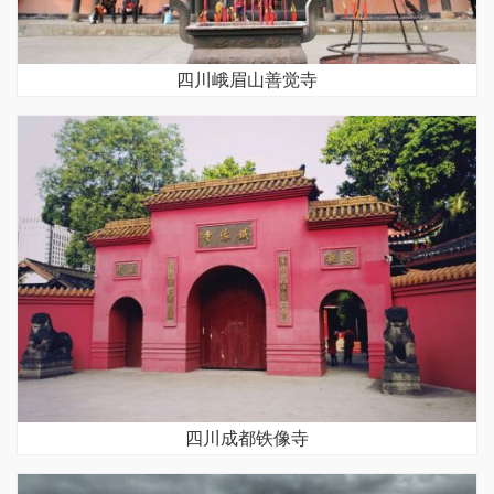
四川峨眉山善觉寺
四川成都铁像寺