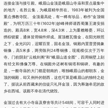
连接金顶与接引殿。峨眉山金顶是峨眉山寺庙和景点最集中
的地方，名胜云集，为峨眉精华所在。1983年被列为全国
重点佛教寺院。 金顶最高处，有一稀有珍品，称作“金顶铜
殿”，为明万历三十年(1602年)妙峰禅师请西蜀藩王潞安捐
造的。殿高8米，宽4.8米，深4.3米，上为重檐雕甍，环以
绣棕锁窗，通体皆用铜件焊成。屋顶檐瓦馏金，在阳光映照
之下，金光闪闪，迢耀百里，固名金顶。铜殿内置普贤骑象
铜像，高5米多，两旁陈列24尊铜佛，现规模仅次于万年
寺。门枋阴刻“云栈剑阁”和“峨眉山道全图”，四周铜壁上刻
有经文和佛像万尊。在铜殿外还树有铜塔和铜碑。有趣的
是，一般寺庙的大门都是朝南的，唯独峨眉山的都朝东，金
顶的铜殿，却又例外的朝西，这也可算是峨眉山的独特之处
了。据说从前西藏来的信徒只礼拜金顶，因为释迦牟尼的故
乡在西域。该殿不幸在清代烧毁。
金顶过去有大小寺庙及寮舍等共计548间，可容千人同时进