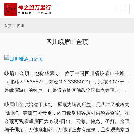
首页
四川
四川峨眉山金顶
峨眉山金顶，也称华藏寺，位于中国四川省峨眉山主峰上
（北纬29.52567°，东经103.336802°），海拔3077米，
是峨眉游山的终点，也是汉族地区佛教全国重点寺院之一。
峨眉山金顶始建于唐朝，屋顶为锡瓦所盖，元代时又被称为
“银顶”。寺侧有卧云庵，内有饭堂和客房可供游客食宿。在
金顶可观看峨眉四大奇观-日出、云海、佛光、圣灯。金顶
与千佛顶、万佛顶相邻，万佛顶上亦有建筑，且有观光索道