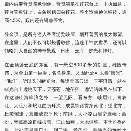
殿内供奉普贤骑象铜像，普贤端坐在莲花台上，手执如意，
莲台置象背上，白象脚踏四朵莲花。整个造像通体铜铸，通
高4.5米。殿内还有铜鼎等物。
登金顶，是所有游人香客游览峨眉、朝拜普贤的最大愿望。
在这里，人们不仅可以烧香敬佛，流连于神的世界，还可以
领略到大自然的神奇景观：日出、云海、佛光和神灯。
在金顶卧云底的东面，有一悬空600多米的断崖，雄险奇
伟，为全山第一巨岩，名舍身崖。又因此处可以看“佛光”、
“佛灯”，所以又叫睹光台。每逢天高云淡，玉宇澄清，站在
睹光台上远眺天下，天苍苍，地茫茫，远近诸峰尽在脚下。
在这些山海峰浪之外，一望无际。看东方，峨眉江、青衣
江、大渡河和岷江曲折环流，成昆铁路贯穿南北；望北方，
丘陵蜿蜒，直毗成都平原；南顾，大小凉山层峦迭嶂；西
盼，青藏高原群峰披雪。江山如画，大地似锦。更为难得的
是，此处还是望日出，观云海，赏圣灯，看佛光的绝妙之