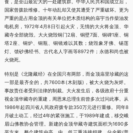
食，是全山最宏大的一处建筑群。中华人民共和国成立后，
国家曾拨款维修。十年动乱却又使其遭受了严重破坏。更为
严重的是占用金顶的有关单位把木质结构的庙宇当作柴油发
电机房，1972年4月8日引起火灾，无情的大火将金顶、华
藏寺全部烧毁。大火烧毁铜门2扇、铜壁7面、铜碑1座、铜
塔2座、铜炉、铜瓶、铜镜难以其数；烧毁象牙佛、锡莲
灯、馈砂佛经书、古代名人字画等8972件；永德和尚也被
火烧死。
特别是《北隆藏经》在全国只有两部，而金顶庙里珍藏的这
一部是最齐全的，共7600本(木刻版)，被大火烧为灰烬。
事故责任者受到法律的制裁。大火发生后，各级政府十分重
视金顶华藏寺的重建，周恩来总理生前曾多次过问此事。从
1986年起四川省人民政府拨专款350万元进行重修。同年8
月破土动工，经过4年的紧张施工，于1989年建成，移交峨
眉山佛教协会管理。新建的金顶华藏寺建筑面积为1690多
平方米，整个建筑由高、中、低三重连接组建，分金殿(普