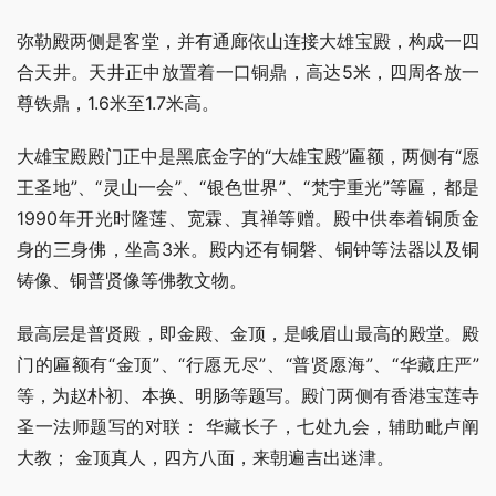
弥勒殿两侧是客堂，并有通廊依山连接大雄宝殿，构成一四
合天井。天井正中放置着一口铜鼎，高达5米，四周各放一
尊铁鼎，1.6米至1.7米高。
大雄宝殿殿门正中是黑底金字的“大雄宝殿”匾额，两侧有“愿
王圣地”、“灵山一会”、“银色世界”、“梵宇重光”等匾，都是
1990年开光时隆莲、宽霖、真禅等赠。殿中供奉着铜质金
身的三身佛，坐高3米。殿内还有铜磐、铜钟等法器以及铜
铸像、铜普贤像等佛教文物。
最高层是普贤殿，即金殿、金顶，是峨眉山最高的殿堂。殿
门的匾额有“金顶”、“行愿无尽”、“普贤愿海”、“华藏庄严”
等，为赵朴初、本换、明肠等题写。殿门两侧有香港宝莲寺
圣一法师题写的对联： 华藏长子，七处九会，辅助毗卢阐
大教； 金顶真人，四方八面，来朝遍吉出迷津。