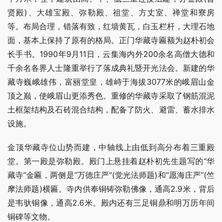
贤殿)、大雄宝殿、弥勒殿、祖堂、方丈室、禅堂和寮房
等。布局合理，错落有致，红墙黄瓦，白玉栏杆，大理石地
面，基本上保持了原有的格局。正门华藏寺匾额为赵朴初会
长手书。1990年9月11日，云集海内外200余名高僧大德和
千余名各界人士隆重举行了落成典礼暨开光法会。新建的华
藏寺巍峨雄伟，富丽堂皇，雄峙于海拔3077米的峨眉山金
顶之巅，使峨眉山更添秀色。重修的华藏寺采取了钢筋混泥
土框架结构及石砖混合结构，配备了防火、避雷、蓄水排水
设施。
金顶华藏寺位山势而建，中轴线上由低到高分布着三重殿
堂。第一殿是弥勒殿。殿门上悬挂着赵朴初先生题写的“华
藏寺”金匾，两侧是“万德庄严”(觉光法师题)和“愿海庄严”(竺
摩法师题)横匾。寺内供奉铜铸弥勒佛像，通高2.9米，背后
是韦驮铜像，通高2.6米。殿内还有三足铜鼎和明万历年间
铜碑等文物。