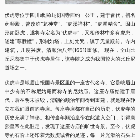
伏虎寺位于四川峨眉山报国寺西约一公里，建于晋代，初名
药师殿，曾改称“龙神堂”、“虎溪禅林”、“虎溪精舍”。因山
形如卧虎，遂将寺定名为“伏虎寺”，又相传林中多有虎患，
遂建“尊胜幢”，形制如塔，上刻梵咒，镇于无量殿前。寺内
建筑，几度兴废。清顺治八年(1651)重修。 现在，全山比
丘尼都集中于伏虎寺居住，该寺随之成为我国较大的比丘尼
道场之一。
伏虎寺是峨眉山报国寺景区里的一座古代名寺。它是峨眉山
中少有的不称尼姑庵而称寺的尼姑庙。这座寺庙始建于唐
代，后在明末被毁，清朝的顺治年间得到重建，就是现在静
立在我们眼前的寺庙。每座寺庙都有自己的历史，伏虎寺的
历史充满了神秘。相传当年顺治皇帝在此遁入空门，引得康
熙皇帝在此驻足，发现了这座寺庙的旷世奇景。至今，伏虎
寺的石阶上还印着无数虔诚者的足迹，每一片光滑的石头上