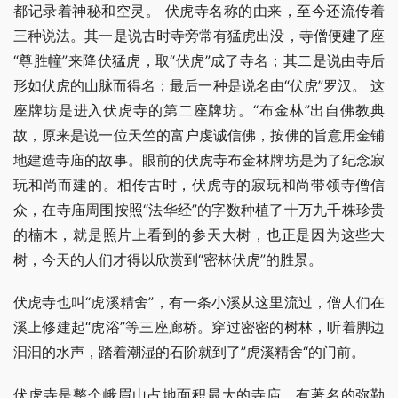
都记录着神秘和空灵。 伏虎寺名称的由来，至今还流传着
三种说法。其一是说古时寺旁常有猛虎出没，寺僧便建了座
“尊胜幢”来降伏猛虎，取“伏虎”成了寺名；其二是说由寺后
形如伏虎的山脉而得名；最后一种是说名由“伏虎”罗汉。 这
座牌坊是进入伏虎寺的第二座牌坊。“布金林”出自佛教典
故，原来是说一位天竺的富户虔诚信佛，按佛的旨意用金铺
地建造寺庙的故事。眼前的伏虎寺布金林牌坊是为了纪念寂
玩和尚而建的。相传古时，伏虎寺的寂玩和尚带领寺僧信
众，在寺庙周围按照“法华经”的字数种植了十万九千株珍贵
的楠木，就是照片上看到的参天大树，也正是因为这些大
树，今天的人们才得以欣赏到“密林伏虎”的胜景。
伏虎寺也叫“虎溪精舍”，有一条小溪从这里流过，僧人们在
溪上修建起“虎浴”等三座廊桥。穿过密密的树林，听着脚边
汩汩的水声，踏着潮湿的石阶就到了”虎溪精舍“的门前。
伏虎寺是整个峨眉山占地面积最大的寺庙。有著名的弥勒