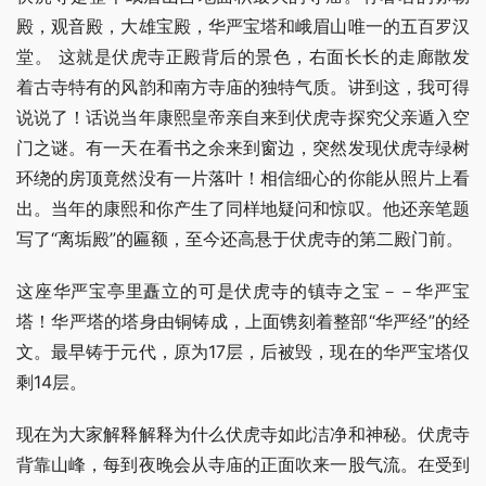
殿，观音殿，大雄宝殿，华严宝塔和峨眉山唯一的五百罗汉
堂。 这就是伏虎寺正殿背后的景色，右面长长的走廊散发
着古寺特有的风韵和南方寺庙的独特气质。讲到这，我可得
说说了！话说当年康熙皇帝亲自来到伏虎寺探究父亲遁入空
门之谜。有一天在看书之余来到窗边，突然发现伏虎寺绿树
环绕的房顶竟然没有一片落叶！相信细心的你能从照片上看
出。当年的康熙和你产生了同样地疑问和惊叹。他还亲笔题
写了“离垢殿”的匾额，至今还高悬于伏虎寺的第二殿门前。
这座华严宝亭里矗立的可是伏虎寺的镇寺之宝－－华严宝
塔！华严塔的塔身由铜铸成，上面镌刻着整部“华严经”的经
文。最早铸于元代，原为17层，后被毁，现在的华严宝塔仅
剩14层。
现在为大家解释解释为什么伏虎寺如此洁净和神秘。伏虎寺
背靠山峰，每到夜晚会从寺庙的正面吹来一股气流。在受到