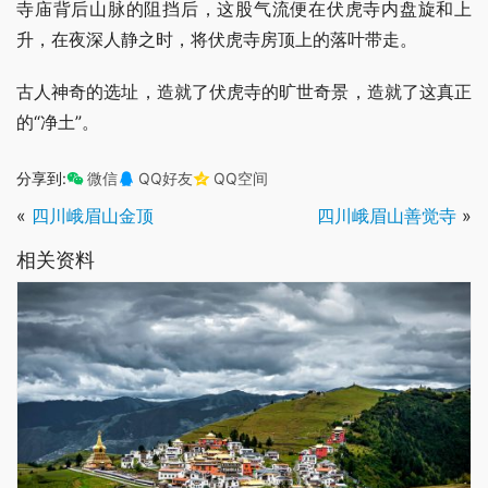
寺庙背后山脉的阻挡后，这股气流便在伏虎寺内盘旋和上
升，在夜深人静之时，将伏虎寺房顶上的落叶带走。
古人神奇的选址，造就了伏虎寺的旷世奇景，造就了这真正
的“净土”。
分享到:
微信
QQ好友
QQ空间
«
四川峨眉山金顶
四川峨眉山善觉寺
»
相关资料