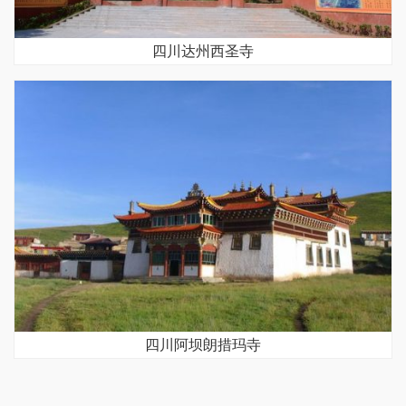
四川达州西圣寺
四川阿坝朗措玛寺