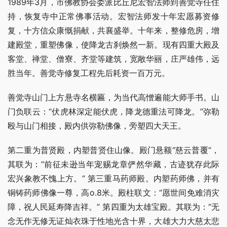
1989年3月，市佛教协会委派比丘尼宏智法师到善觉寺任住
持，恢复寺中正常佛事活动。宏智法师发十年宏愿募资修
复，十方信众康慨捐献，共襄盛举。十年来，整修危房，增
建殿堂，重塑佛像，使降龙古刹焕然一新。现有四重大殿及
客堂、禅堂、僧寮、齐堂等建筑，宽敞华丽，庄严雄伟，远
胜当年。善觉寺修复工程先后耗资一百万元。
善觉寺山门上方悬寺名横匾，为当代高憎遍能大师手书。山
门负联云：“伏虎林深定能伏虎，降龙德重法可降龙。”弥勒
殴与山门相接，殿内供弥勒佛像，旁塑四大天王。
第二重为普贤殿，内塑普贤住山像。殿门悬额“慈云普覆“，
其联为：”前征未逊当年宠赐龙章俨然华藏，古迹犹存此际
宏兴象教不愧上方。” 第三重马药师殿。内塑药师佛，并有
铜铸药师佛像一尊，高o.8米。殿柱联文：“愿世间免难消灾
障，祝人民延寿降吉祥。” 第四重为太雄宝殿。其联为：“无
念无作无修无证灿衣珠于性地光含十界，大雄大力大慈太悲