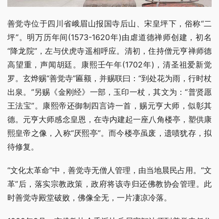
善觉寺位于四川省峨眉山报国寺后山、宋皇坪下，俗称“二
坪”。明万历年间(1573-1620年)由虐道德禅师创建，初名
“降龙院”，左与伏虎寺遥相呼应。清初，住持僧元亨禅师德
高望重，声闻胡廷。康熙壬午年(1702年)，清圣祖爱新觉
罗。玄烨赐“善觉寺”匾额，并赐联曰：“到处花为雨，行时杖
出泉。”另赐《金刚经》一部，玉印一杖，其文为：“普贤愿
王法宝”。康熙帝还御制四言诗一首，赐元亨大师，似彰其
德。元亨大师感念皇恩，在寺内建起一座八角楼亭，塑供康
熙皇帝之像，入称“厌熙亭”。而今楼亭虽废，遗啧犹存，拟
待修复。
“文化太革命”中，善觉寺无僧人管理，由当地晨民占用。“文
革”后，落实宗教政策，政府将该寺归还佛教协会管理。此
时善觉寺殿堂破败，佛像全无，一片凄凉冷落。