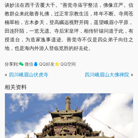
谈妙法在西干舌覆大千。”善觉寺庙宇整洁，佛像庄严。信
教群众来此敬香礼佛，过正常宗教生活，终年不断。寺周苍
楠翠柏，古木参天，登高瞩远视野开阔，遥望峨眉小平原，
田连阡陌，一览无遗。寺后宋皇坪，相传轩辕问道于此，有
授道台，为造家逸事遗迹。善觉寺不仅是四众弟子向往之
地，也是海内外游人登临览胜的好去处。
分享到:
微信
QQ好友
QQ空间
«
四川峨眉山伏虎寺
四川峨眉山大佛禅院
»
相关资料