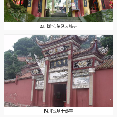
四川雅安荥经云峰寺
四川富顺千佛寺