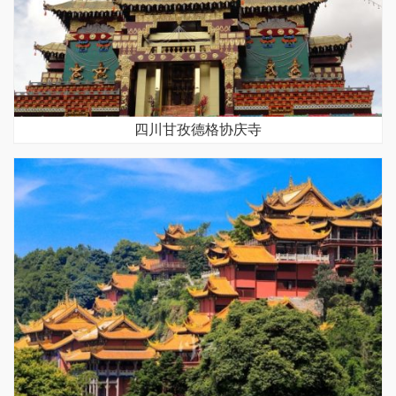
四川甘孜德格协庆寺