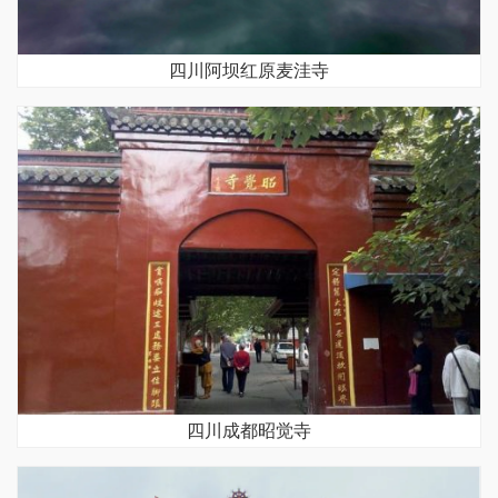
四川阿坝红原麦洼寺
四川成都昭觉寺