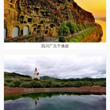
四川广元千佛崖