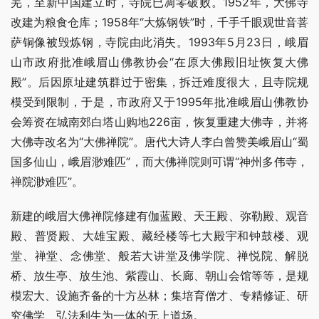
芜，至新中国建立时，寺院已凋零破败。1952年，大佛寺
改建为粮食仓库；1958年“大炼钢铁”时，千手千眼观世音菩
萨铜像被毁炼钢，寺院由此消失。1993年5月23日，峨眉
山市政府批准峨眉山佛教协会“在原大佛殿旧址恢复大佛
殿”。后因原址建筑群过于密集，拆迁难度很大，且寺院规
模受到限制，于是，市政府又于1995年批准峨眉山佛教协
会筹资在城南郊白塔山购地226亩，恢复重建大佛寺，并将
大佛寺改名为“大佛禅院”。唐代大诗人李白曾赞美峨眉山“蜀
国多仙山，峨眉渺难匹”，而大佛禅院则可谓“神州多伟寺，
禅院渺难匹”。
新建的峨眉大佛禅院修建有伽蓝殿、天王殿、弥勒殿、观音
殿、普贤殿、大雄宝殿、藏经楼等七大殿宇和钟鼓楼、观
堂、禅堂、念佛堂、般若大讲堂及佛学院、禅悦院、解脱
桥、放生亭、放生池、紫霞山、长廊、朝山会馆等等，是规
模宏大、设施齐备的十方丛林；集培育僧才、专精修证、研
究佛学、弘法利生为一体的无上道场。