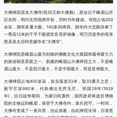
大佛禅院原名大佛寺(民间又称大佛殿)，原址位于峨眉山市
区东郊，明代无穷国师开创，历时15年建成。寺院占地300
余亩，拥有多重大殿、140多间禅房。因寺内大悲殿供奉了
一尊高12米的千手千眼观世音菩萨铜像，明万历皇帝的母亲
慈圣皇太后特意赐寺名“大佛寺”。
大佛禅院是峨眉山最为别致的佛教文化大观园和最有吸引力
的旅游朝圣景观之一。新建的峨眉山大佛禅院之大，不是峨
眉山最大，不是四川最大，不是中国最大，而是亚洲最大。
大佛禅院占地400多亩，前后落差33米，取33重天之意；
殿宇尽深990米，代表佛法无穷无尽。 民国28年(1939
年)，抗日战争期间，为避日机轰炸，国民政府将故宫博物
院的文物运到峨眉，保管于大佛寺内，派兵把守。一时间，
大佛寺变成了一座兵营，信众俱避，自此禅院冷清，日渐荒