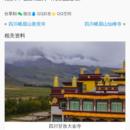
分享到:
微信
QQ好友
QQ空间
«
四川峨眉山善觉寺
四川峨眉山仙峰寺
»
相关资料
四川甘孜大金寺