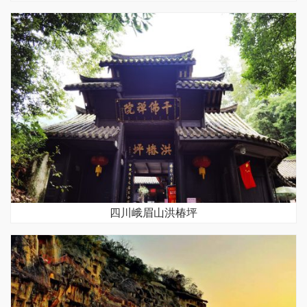
四川峨眉山洪椿坪