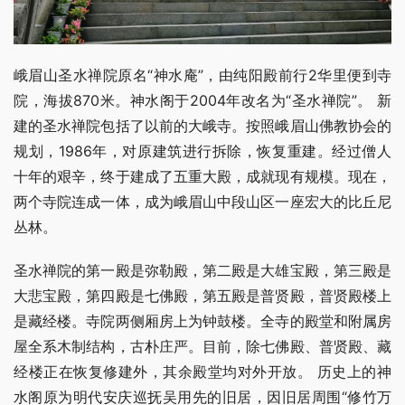
峨眉山圣水禅院原名“神水庵”，由纯阳殿前行2华里便到寺
院，海拔870米。神水阁于2004年改名为“圣水禅院”。 新
建的圣水禅院包括了以前的大峨寺。按照峨眉山佛教协会的
规划，1986年，对原建筑进行拆除，恢复重建。经过僧人
十年的艰辛，终于建成了五重大殿，成就现有规模。现在，
两个寺院连成一体，成为峨眉山中段山区一座宏大的比丘尼
丛林。
圣水禅院的第一殿是弥勒殿，第二殿是大雄宝殿，第三殿是
大悲宝殿，第四殿是七佛殿，第五殿是普贤殿，普贤殿楼上
是藏经楼。寺院两侧厢房上为钟鼓楼。全寺的殿堂和附属房
屋全系木制结构，古朴庄严。目前，除七佛殿、普贤殿、藏
经楼正在恢复修建外，其余殿堂均对外开放。 历史上的神
水阁原为明代安庆巡抚吴用先的旧居，因旧居周围“修竹万