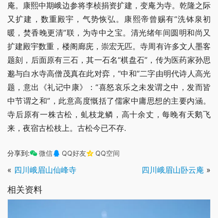
庵。康熙中期峨边参将李桢捐资扩建，变庵为寺。乾隆之际
又扩建，数重殿宇，气势恢弘。康熙帝曾赐有“洗钵泉初
暖，焚香晚更清”联，为寺中之宝。清光绪年间圆明和尚又
扩建殿宇数重，楼阁廊庑，崇宏无匹。寺周有许多文人墨客
题刻，后面原有三石，其一石名“棋盘石”，传为医药家孙思
邈与白水寺高僧茂真在此对弈，“中和”二字由明代诗人高光
题，意出《礼记中康》：“喜怒哀乐之未发谓之中，发而皆
中节谓之和”，此意高度慨括了儒家中庸思想的主要内涵。 
寺后原有一株古松，虬枝龙鳞，高十余丈，每晚有天鹅飞
来，夜宿古松枝上。古松今已不存.
分享到:
微信
QQ好友
QQ空间
«
四川峨眉山仙峰寺
四川峨眉山卧云庵
»
相关资料