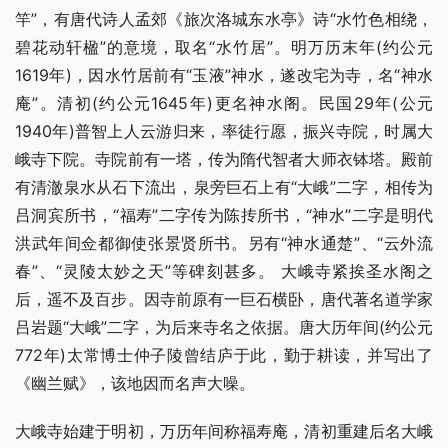
竿”，有唐代诗人孟郊《旅次洛城东水亭》诗“水竹色相绕，
碧花动轩楹”的意境，取名“水竹居”。明万历末年(约公元
1619年)，因水竹居前有“玉液”神水，遂改宅为寺，名“神水
庵”。清初(约公元1645年)更名神水阁。民国29年(公元
1940年)普智上人云游归来，率徒行愿，振兴寺院，时属大
峨寺下院。寺院前有一塔，传为隋代智者大师衣钵塔。殿前
有清澈泉水从石下流出，泉旁巨石上有“大峨”二字，相传为
吕洞宾所书，“福寿”二字传为陈抟所书，“神水”二字是明代
洪武年间佥都御使张景贤所书。另有“神水通楚”、“云外流
春”、“灵陵太妙之天”等碑刻甚多。 大峨寺紧挨圣水阁之
后，遥不及百步。因寺前原有一巨石横卧，唐代著名道学家
吕岩题“大峨”二字，为后来寺名之依据。唐大历年间(约公元
772年)太常博士仲子陵曾结庐于此，勤于耕读，并写出了
《幽兰赋》，该地因而名声大噪。
大峨寺始建于明初，万历年间称福寿庵，清初重建后名大峨