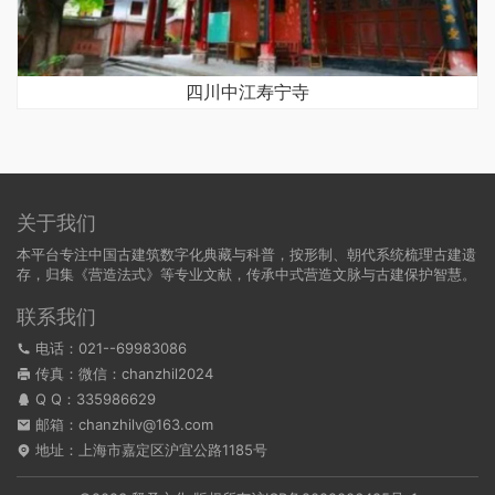
四川中江寿宁寺
关于我们
本平台专注中国古建筑数字化典藏与科普，按形制、朝代系统梳理古建遗
存，归集《营造法式》等专业文献，传承中式营造文脉与古建保护智慧。
联系我们
电话：021--69983086
传真：微信：chanzhil2024
Q Q：
335986629
邮箱：chanzhilv@163.com
地址：上海市嘉定区沪宜公路1185号