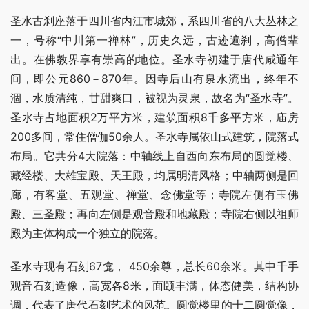
圣水古刹座落于四川省内江市城郊，系四川省的八大丛林之
一，号称“中川第一禅林”，历史久远，古迹遍刹，高僧辈
出。在佛教界享有崇高的地位。圣水寺初建于唐代咸通年
间，即公元860－870年。因寺后山有泉水流出，终年不
涸，水质清纯，甘甜爽口，被视为灵泉，故名为“圣水寺”。 
圣水寺占地面积2万平方米，建筑面积8千多平方米，庙房
200多间，常住僧伽50余人。圣水寺属依山式建筑，院落式
布局。它共分4大院落：中轴线上自西向东布局的圆觉楼、
藏经楼、大雄宝殿、天王殿，均属明清风格；中轴两侧是回
廊，有客堂、五观堂、禅堂、念佛堂等；寺院左侧有玉佛
殿、三圣殿；再向左侧是观音殿和地藏殿；寺院右侧以祖师
殿为主体构成一个独立的院落。
圣水寺现有石刻67龛， 450余尊，总长60余米。其中千手
观音石刻造像，高宽各8米，面颐丰满，体态健美，结构协
调，代表了唐代石刻艺术的风范。圆觉楼里的十二圆觉像，