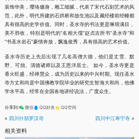
装饰华美，璎珞缀身，雕工细腻，代表了宋代石刻艺术的风
范，此外，明代所建的石拱桥和放生池以及藏经楼前经幢都
具有很高的史学价值。同时，圣水寺的书法更是琳琅满目，
美不胜收，特别是明代的“名相大儒”赵贞吉所书“圣水寺”和
“书圣水岩石”豪情奔放，飘逸俊秀，具有很高的艺术价值。
圣水寺历史上先后出现了几名高僧大德，他们是丈雪、默
野、可拙、清德诸师以及王恩洋居士。 如今，圣水寺更是
香火旺盛，经禅慧众，成为历史以来的中兴时期。现任圣水
寺方丈和尚是中国佛教学院毕业的研究生智海大和尚，他佛
学水平高，经常在全国各地讲经说法，广度众生。
分享到:
微信
QQ好友
QQ空间
«
四川什邡罗汉寺
四川中江寿宁寺
»
相关资料