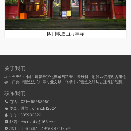
四川峨眉山万年寺
关于我们
本平台专注中国古建筑数字化典藏与科普，按形制、朝代系统梳理古建遗
存，归集《营造法式》等专业文献，传承中式营造文脉与古建保护智慧。
联系我们
电话：021--69983086
传真：微信：chanzhil2024
Q Q：
335986629
邮箱：chanzhilv@163.com
地址：上海市嘉定区沪宜公路1185号