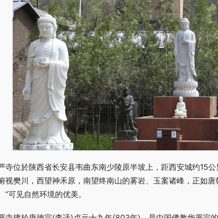
严寺位於陕西省长安县韦曲东南少陵原半坡上，距西安城约15
俯视樊川，西望神禾原，南望终南山的雾岩、玉案诸峰，正如唐
。”可见自然环境的优美。
严寺建於唐德宗(李适)贞元十九年(803年)，是中国佛教华严宗