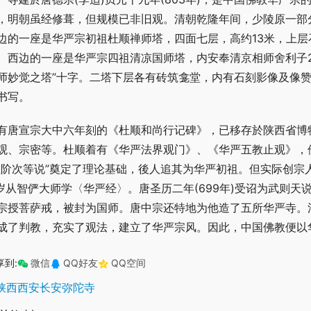
，明朝虽经修葺，但规模已非旧观。清朝乾隆年间，少陵原一部
边的一座是华严宗初祖杜顺禅师塔，四面七层，高约13米，上层石
。西边的一座是华严宗四祖清凉国师塔，内安奉清京相师舍利子2
师妙觉之塔”十字。二塔下层各有砖筑龛堂，内有石刻影像及像
书写。
有唐宣宗大中六年刻的《杜顺和尚行记碑》，已移存於陕西省博
观、宗密等。杜顺着有《华严法界观门》、《华严五教止观》，他
五阶次等说”奠定了理论基础，後人追其为华严初祖。但实际创宗人是
7岁从智俨大师学〈华严经〉。唐圣历二年(699年)受诏为武则天
宗授菩萨戒，被封为国师。唐中宗还特地为他造了五所华严寺。
成了判教，充实了观法，建立了华严宗风。因此，中国佛教便以
享到:
微信
QQ好友
QQ空间
陕西西安长安弥陀寺