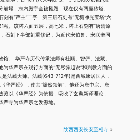
分崩塌，志内殿宇全被摧毁，现在仅有两座砖塔。
刻有“严主”二字，第三层石刻有“无垢净光宝塔”六
1粒。该塔六面五层，高七米，塔上石刻有“唐清原
赞，石刻下半部刻重修记，为近代宋伯鲁、宋联奎同
物馆。 华严寺历代传承法师有杜顺、智俨、法藏、
为华严宗在观行方面的“无尽缘起说”和判教方面的
法藏大师。法藏(643-712年)是西域康居国人，
说《华严经》，使其“豁然领解”。他还为唐中宗、唐
法藏以《华严经》为依据，吸收了玄奘新译理论，
华严寺为华严宗之发源地。
陕西西安长安至相寺
»