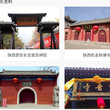
关资料
陕西西安长安观音禅院
陕西乾县铁佛