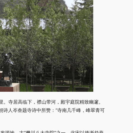
公里。寺居高临下，襟山带河，殿宇庭院精致幽邃。
朝诗人岑叁题寺诗中所赞：“寺南几千峰，峰翠青可
的发源地，古“樊川八大寺院”之一。北宋以後渐趋衰