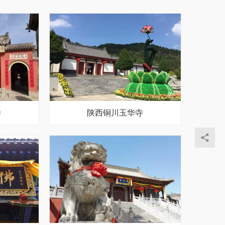
寺
陕西铜川玉华寺