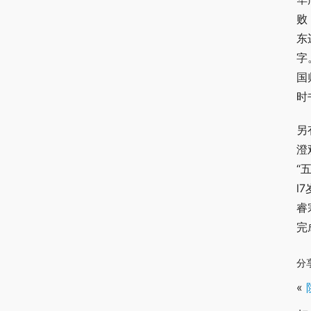
败
东
字
国
时
另
澄
“
l
睿
完
分
«