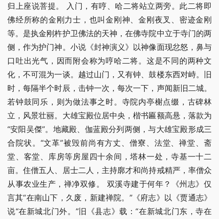
归上座说菩提。 入门，有哼、哈二将站立两旁。此二将即
佛经所称的金刚力士，也叫金刚神、金刚夜叉、密迹金刚
等。是执金刚杵护卫佛法的天神，在佛寺院中立于寺门的两
侧，作为护门神。小说《封神演义》以神像面现忿怒，鼻与
口吐出光气，因而附会称为哼哈二将。这是不同的两种文
化，不可混为一谈。越过山门，又有钟、鼓楼东西对峙。旧
时，每隔半个时辰，击钟一次，每次一下，声闻新旧二城。
若钟鼓同乐，则为做法事之时。寺院内亭榭点缀，古碑林
立，风景壮丽。大雄宝殿位居中央，楷书匾额高悬，落款为
“安阳吴傑”。地藏殿、伽蓝殿分列两侧，与大雄宝殿形成三
合院状。“文革”被毁前尚有方丈、僧寮、法堂、禅堂、斋
堂、客堂、库房等房屋四十余间，塔林一处，寺基一十二
亩。住僧五人、居士二人，主持廓才和尚持戒精严，率僧众
从事农业生产，禅净双修。 双溪寺建于何年？《州志》仅
言其“在南山下，久废，新建禅院。”《府志》以《贾通志》
说“在新城北门外。”旧《县志》载：“在新城北门东，寺在