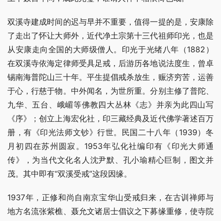
双溪寺建成时间的迟与早并不重要，值得一提的是，安康除
了走出了怀让大师外，近代净土宗第十三代祖师印光，也是
从安康走向全国的大师级僧人。印光于光绪八年（1882）
在双溪寺依海定律师受具足戒，后游历各地说法度生，曾卓
锡南海普陀山三十年。平生提倡戒杀放生，赈济穷苦，运善
于心，行慈于物。中外闻名，为世所重。分别主修了普陀、
九华、五台、峨嵋等佛教四大丛林《志》并亲为此四山写
《序》；创立上海宏化社，印三藏经典及近代佛学著述百万
册，有《印光法师文钞》行世。民国二十八年（1939）冬
月初四在苏州圆寂。1953年弘化社编印有《印光大师通
传》，为当代文化名人沈尹默、孔小瑜精心巨制，图文并
茂。其中即有“双溪受戒”这段因缘。
1937年，正修和尚自南京宝华山受戒归来，在古训禅师与
地方名流张紫樵、聂允文诸居士倡议之下募缘重修，使寺院