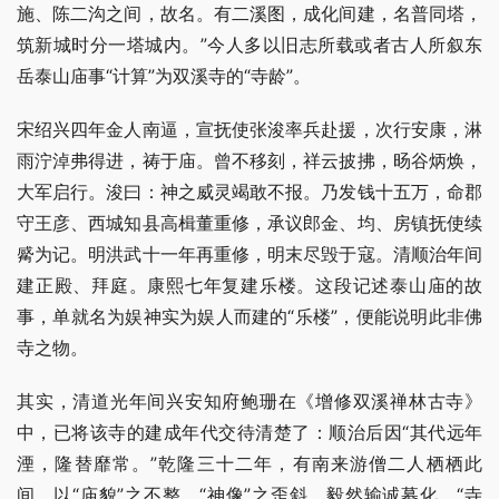
施、陈二沟之间，故名。有二溪图，成化间建，名普同塔，
筑新城时分一塔城内。”今人多以旧志所载或者古人所叙东
岳泰山庙事“计算”为双溪寺的“寺龄”。
宋绍兴四年金人南逼，宣抚使张浚率兵赴援，次行安康，淋
雨泞淖弗得进，祷于庙。曾不移刻，祥云披拂，旸谷炳焕，
大军启行。浚曰：神之威灵竭敢不报。乃发钱十五万，命郡
守王彦、西城知县高楫董重修，承议郎金、均、房镇抚使续
觱为记。明洪武十一年再重修，明末尽毁于寇。清顺治年间
建正殿、拜庭。康熙七年复建乐楼。这段记述泰山庙的故
事，单就名为娱神实为娱人而建的“乐楼”，便能说明此非佛
寺之物。
其实，清道光年间兴安知府鲍珊在《增修双溪禅林古寺》
中，已将该寺的建成年代交待清楚了：顺治后因“其代远年
湮，隆替靡常。”乾隆三十二年，有南来游僧二人栖栖此
间，以“庙貌”之不整，“神像”之歪斜，毅然输诚募化，“寺