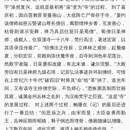
宇”涣然复兴。这就是最初将“庙”变为“寺”的过程。 到了嘉
庆初，因白莲教匪资蔓南山，大批阵亡尸骨存于寺。“爰约
该僧师叔慈云暨诸山尊长僧侣，阖郡缙绅乡耆，互发善心，
枯骨则请示安葬，禅乃具启往迎日杲蜀僧”。蜀僧日杲禅
师，成都人，住双溪寺一十八年，梵行高洁，著述宏富，以
其语录流传最广。“绍佛法之传薪，立禅林之规矩，起颓修
废，分职宏宗，前殿则添伏魔帝座，后寺则润色牟尼莲台。
然殿宇湫隘，日杲屡拟改建，有志未遂，遽尔涅槃。”大殿
旁旧有日杲禅师九级石塔，记其弘法事迹并环刻佛经。可惜
在上世纪六十年代“破四旧”时将其“命”给“革”掉了。道光年
间，又有该寺主持僧空际，不负师心，“悉恢廓其制而壮丽
其观，诚属金州丛林之名刹，为汉南梵宇之巨观。”这是“寺”
的发展过程。 对上述两个过程，鲍珊在《记》的最后还进
行了一番总结：“但思庙之兴，由宋而显，大臣奋勇而勤
王，岳神应期而昭格，释子悯忠而埋骨，佛殿随缘以增隆。
上下数百年间，成此完璧，谁谓人神不相依倚也哉。”