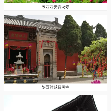
陕西西安青龙寺
陕西韩城普照寺