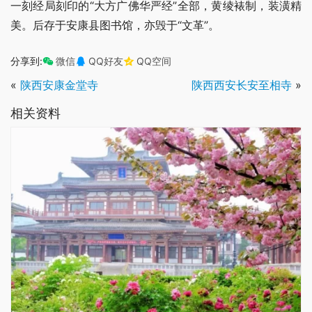
一刻经局刻印的“大方广佛华严经”全部，黄绫裱制，装潢精
美。后存于安康县图书馆，亦毁于“文革”。
分享到:
微信
QQ好友
QQ空间
«
陕西安康金堂寺
陕西西安长安至相寺
»
相关资料