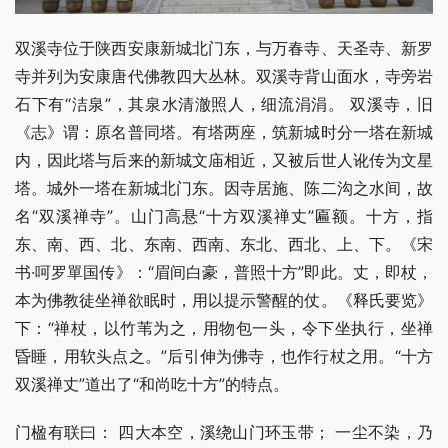
双溪寺位于陕西安康新城北门东，与万春寺、天圣寺、新罗
寺并列为安康唐代佛教四大丛林。双溪寺背山面水，寺旁岩
石下有“洁泉”，其泉水清澈照人，细流涓涓。 双溪寺，旧
《志》谓：原名普同塔。有塔两座，筑新城时分一塔在新城
内，因此塔与后来的新城文庙相近，又被后世人讹传为文星
塔。城外一塔在新城北门东。因寺居施、陈二沟之水间，故
名“双溪禅寺”。山门高悬“十方双溪禅丈”匾额。十方，指
东、南、西、北、东南、西南、东北、西北、上、下。《宋
书·呵罗單国传》：“眉间白豪，普照十方”即此。丈，即杖，
本为佛教徒坐禅欲眠时，用以提示警醒的仗。《释氏要览》
下：“禅杖，以竹苇为之，用物包一头，令下坐执行，坐禅
昏睡，用软头点之。”后引伸为佛寺，也作行杖之用。“十方
双溪禅丈”道出了“和尚吃十方”的特点。
门楹有联曰： 四大本空，溪绕山门环玉带； 一尘不染，乃