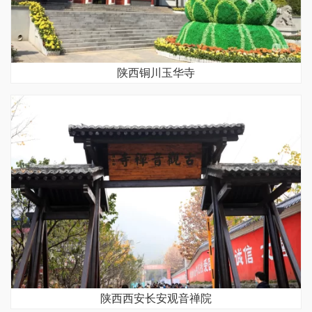
陕西铜川玉华寺
陕西西安长安观音禅院