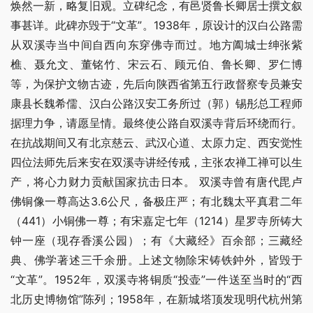
焕然一新，略复旧观。立碑纪念，有邑贤鲁长卿居士撰文叙
事甚详。此碑亦毁于“文革”。1938年，原设计的汉白公路需
从双溪寺当中间自西向东穿佛寺而过。地方阖城士绅张紫
樵、聂允文、董铭竹、宋云石、顾元伯、鲁长卿、罗仁博
等，为保护文物古迹，先后向陕西省第五行政督察专员兼安
康县长魏希儒、汉白公路汉安工务所过（郭）锡彤总工程师
据理力争，请愿呈情。最终使公路自双溪寺背后环绕而行。
在抗战期间又有北京慈云、武汉心道、太原力定、西安觉性
四位法师先后来安在双溪寺讲经传戒，主张农禅工禅可以生
产，将心力财力贡献国家抗击日本。 双溪寺曾有唐代毘卢
佛铜像一尊高达3.6公尺，备极庄严；有北魏太平真君二年
（441）小铜佛一尊；有宋嘉定七年（1214）星罗寺所铸大
钟一座（现存香溪公园）；有《大藏经》百余部；三藏经
典、佛学著述三千余册。上述文物除宋铸铁鈡外，皆毁于
“文革”。1952年，双溪寺将铜质“投壶”一件送至当时的“西
北历史博物馆”陈列；1958年，在新城塔顶发现明代杭州第