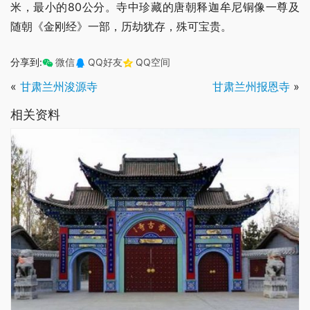
米，最小的80公分。寺中珍藏的唐朝释迦牟尼铜像一尊及
随朝《金刚经》一部，历劫犹存，殊可宝贵。
分享到:
微信
QQ好友
QQ空间
«
甘肃兰州浚源寺
甘肃兰州报恩寺
»
相关资料