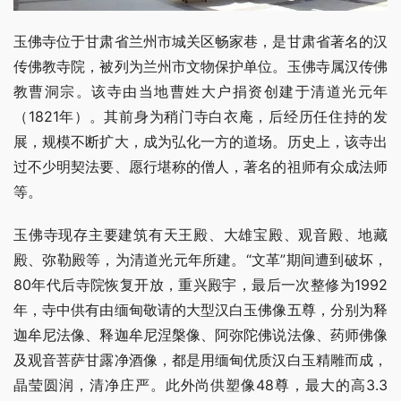
玉佛寺位于甘肃省兰州市城关区畅家巷，是甘肃省著名的汉
传佛教寺院，被列为兰州市文物保护单位。玉佛寺属汉传佛
教曹洞宗。该寺由当地曹姓大户捐资创建于清道光元年
（1821年）。其前身为稍门寺白衣庵，后经历任住持的发
展，规模不断扩大，成为弘化一方的道场。历史上，该寺出
过不少明契法要、愿行堪称的僧人，著名的祖师有众成法师
等。
玉佛寺现存主要建筑有天王殿、大雄宝殿、观音殿、地藏
殿、弥勒殿等，为清道光元年所建。“文革”期间遭到破坏，
80年代后寺院恢复开放，重兴殿宇，最后一次整修为1992
年，寺中供有由缅甸敬请的大型汉白玉佛像五尊，分别为释
迦牟尼法像、释迦牟尼涅槃像、阿弥陀佛说法像、药师佛像
及观音菩萨甘露净酒像，都是用缅甸优质汉白玉精雕而成，
晶莹圆润，清净庄严。此外尚供塑像48尊，最大的高3.3