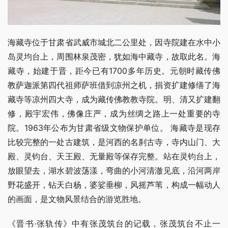
海藏寺位于甘肃省武威市城北二公里处，因寺院建在水中小
岛灵均台上，周围林泉茂密，犹如海中藏寺，故取此名。海
藏寺，始建于晋，距今已有1700多年历史。元朝时藏传佛
教萨迦派第四代祖师萨班借到凉州之机，捐资扩建修缮了海
藏寺等凉州四大寺，成为藏传佛教教寺院。明、清又扩建翻
修，殿宇宏伟，佛像庄严，成为丝绸之路上一处重要的寺
院。1963年公布为甘肃省级文物保护单位。 海藏寺是现存
比较完整的一处古建筑，是河西的名刹古寺，寺内山门、大
殿、灵钧台、天王殿、无量殿等保存完整。站在灵钧台上，
放眼望去，湖水碧波荡漾，弯曲的小河清澈见底，沿河两岸
野花盛开，钻天白杨，婆娑垂柳，风摇芦苇，构成一幅动人
的画面，是文物风景结合的游览胜地。
《晋书·张轨传》中有张茂筑台的记载，张茂筑台不止一