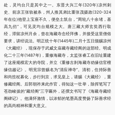
处，灵均台只是其中之一。东晋大兴三年(320年)凉州刺
史、前凉王张轨被杀，州人推其弟比重张茂摄政(320-324
年在位)他登上宝座不久，便垒土筑台，“周轮八十余堵，基
高九仞”，可见灵均台规模之大。唐三藏大师玄奘西行取
经，滞留凉州月余，曾在海藏寺念经拜佛，并接受这里僧俗
要求，讲经说法。明正统十年(1445年)二月十五日颁赐凉州
《大藏经》，现保存于武威文庙藏寺藏经阁的这部经。明成
化二十三年(1487年)，重修海藏寺，太监张睿工在旧址重建
了这座规模宏大的寺院，并立《重修古刹海藏寺劝缘信官檀
缘信越记》。明宪宗曾赐名为“清应禅寺”。清初，住持际善
和尚拄杖募化，步行到京，求见皇上，请赐《大藏经》，重
修藏经阁。后郭朝祚来此作官，得知这一壮举，除挥笔写了
苍劲峻拔的“藏经阁”三字匾外，还撰文书写了《海藏寺藏经
阁碑记》。他满怀激情，以浓郁的笔墨高度赞扬了际善求经
的高尚精神和重大意义。