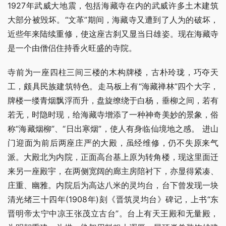
1927年武威大地震，包括海藏寺在内的武威许多土木建筑
大部分被毁坏。“文革”期间，海藏寺又遭到了人为的破坏，
近些年来陆续重修，使这座古刹又显当日雄姿。现在海藏寺
是一个由僧侣住持香火旺盛的寺院。
寺前为一座四柱三间三楼的木构牌楼，古朴玲珑，巧夺天
工，颇具民族建筑特色。走马板上有“海藏禅林”四个大字，
牌楼一缕青烟飘浮而升，盘旋缭绕于白杨，垂柳之间，若有
若无，时隐时现，给海藏寺增添了一种神奇美妙的景象，俗
称“海藏烟柳”、“日出寒烟”，使人有身临仙境地之感。 进山
门迎面为前后两座庄严的大殿，虽经维修，仍不失原来气
派。大殿北为内院，正面高台基上原为转角楼，现这里面迁
来另一座殿宇，在两侧宽阔的廊主房陪衬下，亦显得紧凑、
庄重、幽雅。内院后为高达八米的灵均台，台下曾发现一块
清光绪三十四年(1908年)刻《晋筑灵均台》碑记，上书“东
晋明帝太宁中凉王张茂立古台”。台上有天王殿和无量殿，