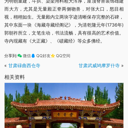
为明朝重建，斗拱、染架用料粗大浑厚，屋顶脊兽装饰雄建
而大方，尤其是无量殿正脊两侧吻兽，对张大口，怒目相
视，栩栩如生。无量殿内立两块字迹清晰保存完整的石碑，
其中东面一块《海藏寺藏经阁记》，为清乾隆元年(1736年)
郭朝祚所立，文笔生动，书法流畅，具有很高的艺术价值。
寺内现藏有《大正藏》、《碛藏经》等众多佛经。
分享到:
微信
QQ好友
QQ空间
«
甘肃碌曲西仓寺
甘肃武威鸠摩罗什寺
»
相关资料