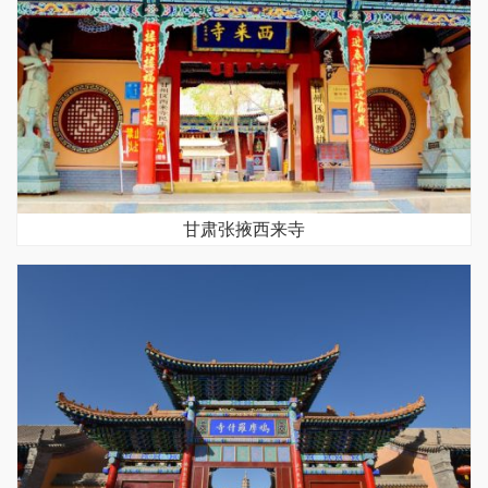
甘肃张掖西来寺