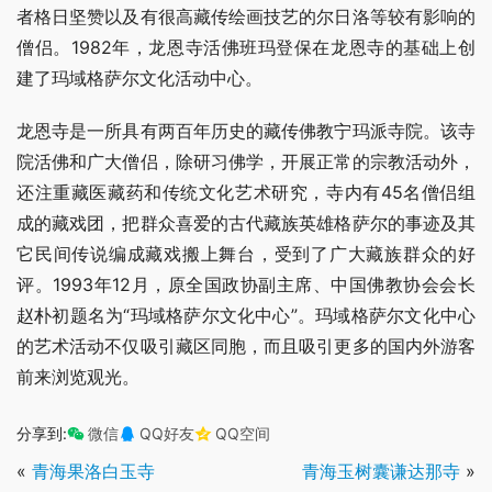
者格日坚赞以及有很高藏传绘画技艺的尔日洛等较有影响的
僧侣。1982年，龙恩寺活佛班玛登保在龙恩寺的基础上创
建了玛域格萨尔文化活动中心。
龙恩寺是一所具有两百年历史的藏传佛教宁玛派寺院。该寺
院活佛和广大僧侣，除研习佛学，开展正常的宗教活动外，
还注重藏医藏药和传统文化艺术研究，寺内有45名僧侣组
成的藏戏团，把群众喜爱的古代藏族英雄格萨尔的事迹及其
它民间传说编成藏戏搬上舞台，受到了广大藏族群众的好
评。1993年12月，原全国政协副主席、中国佛教协会会长
赵朴初题名为“玛域格萨尔文化中心”。玛域格萨尔文化中心
的艺术活动不仅吸引藏区同胞，而且吸引更多的国内外游客
前来浏览观光。
分享到:
微信
QQ好友
QQ空间
«
青海果洛白玉寺
青海玉树囊谦达那寺
»