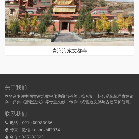
青海海东文都寺
关于我们
本平台专注中国古建筑数字化典藏与科普，按形制、朝代系统梳理古建遗
存，归集《营造法式》等专业文献，传承中式营造文脉与古建保护智慧。
联系我们
电话：021--69983086
传真：微信：chanzhil2024
Q Q：
335986629