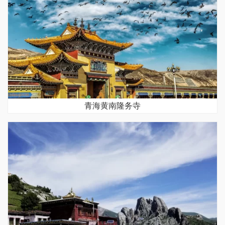
青海黄南隆务寺