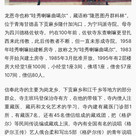
龙恩寺也称“哇秀喇嘛曲噶尔”，藏语称“隆恩图丹群科林”。
位于青海甘德县下贡麻乡隆什加沟口，为宁玛派寺院。母寺
为四川德格佐钦寺。约在100年前，佐钦寺东查喇嘛更登扎
西来此传教，此后传教者不断，但一直未形成寺院。1958
年哇秀喇嘛始建帐房寺，故称之为“哇秀喇嘛曲噶尔”。1983
年开始兴建土房寺，1985年3月批准开放。1995年有2层楼
房大经堂1座100间，小经堂1座3间，佛塔1座，僧舍57座
107间，僧侣80人。
信奉此寺的主要为岗龙乡、下贡麻乡和江千乡等地方的部分
群众。寺主班玛登保治寺有方，在他的带领下，寺内僧人注
重藏医、藏药和文化艺术的学习。寺内建有藏医门诊部1
所，有藏医7名。还有45名僧侣组成的藏戏团，把《格萨
尔》等民间传说编成藏戏上演。寺内有全国有名的说唱《格
萨尔王传》艺人俄合柔和写出5部《格萨尔传》的青年说唱