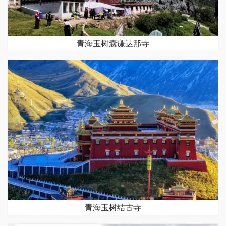
青海玉树囊谦达那寺
青海玉树结古寺