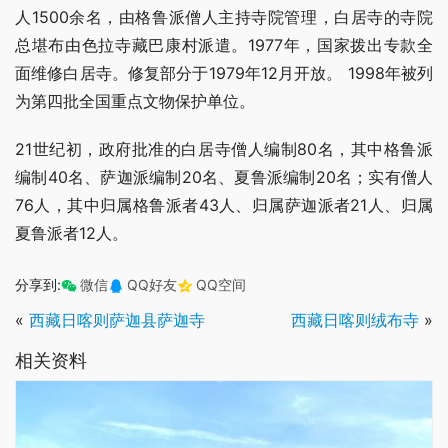
人1500余名，由格鲁派僧人主持寺院管理，白居寺的寺院
总堪布由色拉寺藏巴康村派遣。1977年，国家拨出专款全
面维修白居寺。修复部分于1979年12月开放。 1998年被列
为第四批全国重点文物保护单位。
21世纪初，政府批准的白居寺僧人编制80名，其中格鲁派
编制40名、萨迦派编制20名、夏鲁派编制20名；实有僧人
76人，其中归属格鲁派者43人、归属萨迦派者21人、归属
夏鲁派者12人。
分享到:
微信
QQ好友
QQ空间
«
西藏日喀则萨迦县萨迦寺
西藏日喀则绒布寺
»
相关资料