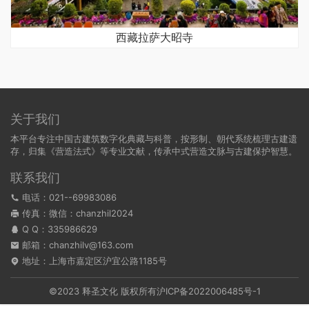
西藏拉萨大昭寺
关于我们
本平台专注中国古建筑数字化典藏与科普，按形制、朝代系统梳理古建遗
存，归集《营造法式》等专业文献，传承中式营造文脉与古建保护智慧。
联系我们
电话：021--69983086
传真：微信：chanzhil2024
Q Q：
335986629
邮箱：chanzhilv@163.com
地址：上海市嘉定区沪宜公路1185号
©2023 释圣文化 版权所有
沪ICP备2022006485号-1