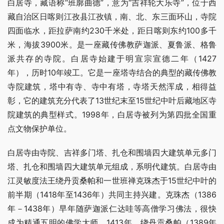
白居寺，藏语称“班廓曲德”，意为“吉祥轮大乐寺”，位于西
藏自治区日喀则江孜县江孜镇，南、北、东三面环山，寺院
四面临水，距拉萨南约230千米处，距日喀则东约100多千
米，海拔3900米。是一座藏传佛教萨迦派、夏鲁派、格鲁
派共存的寺院。白居寺始建于明宣宗宣德二年（1427
年），历时10年竣工。它是一座塔寺结合的典型的藏传佛教
寺院建筑，塔中有寺、寺中有塔，寺塔天然浑成，相得益
彰，它的建筑充分代表了13世纪末至15世纪中叶后藏地区寺
院建筑的典型样式。1998年，白居寺被列为第四批全国重
点文物保护单位。
白居寺由寺院、吉祥多门塔、扎仓和围墙四大建筑单元多门
塔、扎仓和围墙四大建筑单元组成，系明代建筑。白居寺由
江灵敏度法王绕丹贡桑帕和一世班禅克珠杰于15世纪中叶的
前半期（1418年至1436年）共同主持兴建。克珠杰（1386
年－1438年）早年随萨迦派仁达哇等高僧学习佛法，很快
成为精通五明的佛学大师。1413年，绕丹贡桑帕（1389年