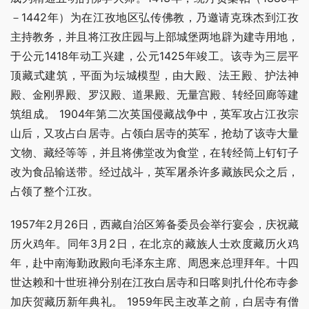
－1442年）为在江孜地区弘传佛教，乃邀请克珠杰到江孜
主持教务，并且将江孜庄园与上部城堡两地辟为建寺用地，
于公元1418年动工兴建，公元1425年竣工。该寺为三层平
顶藏式建筑，平面为坛城模型，由大殿、法王殿、护法神
殿、金刚界殿、罗汉殿、道果殿、无量宫殿、转经回廊等建
筑组成。 1904年第二次英国侵藏战争中，英军攻占江孜宗
山后，又攻占白居寺。占领白居寺的英军，抢劫了该寺大量
文物、藏经等等，并且将佛堂改为食堂，在转经筒上钉钉子
改为食品输送带。经过战斗，英军屠杀许多藏族民众之后，
占领了整个江孜。
1957年2月26日，西藏自治区筹备委员会举行宴会，庆祝藏
历火鸡年。同年3月2日，在北京的藏族人士欢度藏历火鸡
年，赴中南海勤政殿向毛泽东主席、周恩来总理拜年。十四
世达赖和十世班禅分别在江孜白居寺和日喀则扎什伦布寺参
加庆贺藏历新年典礼。 1959年民主改革之前，白居寺有僧