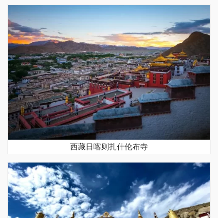
西藏日喀则扎什伦布寺