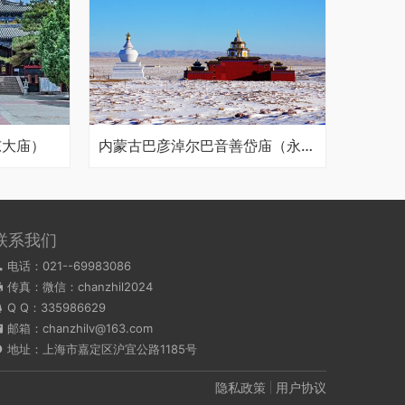
东大庙）
内蒙古巴彦淖尔巴音善岱庙（永觉寺）
联系我们
电话：021--69983086
传真：微信：chanzhil2024
Q Q：
335986629
邮箱：chanzhilv@163.com
地址：上海市嘉定区沪宜公路1185号
隐私政策
用户协议