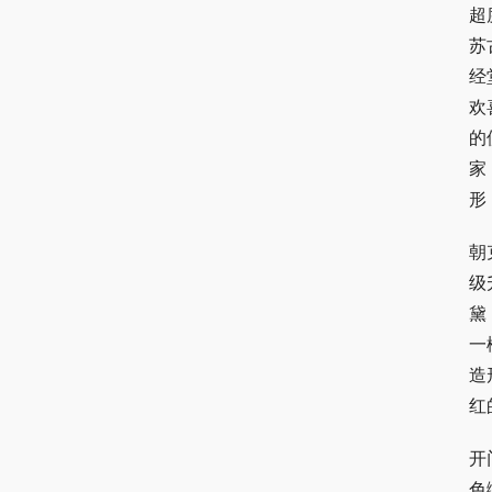
超
苏
经
欢
的
家
形
朝
级
黛
一
造
红
开
色