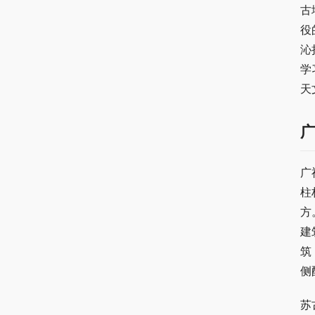
古
役
沁
学
天
广
柱
方
建
筑
侧
苏