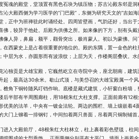
度冤魂的殿堂，堂顶置有黑色石块为镇压物；苏古沁殿东邻是洞
古沁大殿西侧为学习医学的“门巴殿”，东侧为研究天文的“吉如海
堂，正中为班禅驻此时诵经处。四周皆壁画，气韵还好，当出于
喜佛，较异于他处。后殿为供佛之所。如来像的下方，别有头戴
佛像人异，鼻扁，额平，颧骨突出，极肖蒙人。初以为蒙佛。问
，在西蒙史上是占着很重要的地位的。殿的东隅，置一金色的柱
；中层为水，亦圆形而有波浪纹；上层为天，作楼阁层叠状。水
克沁独贡是大雄宝殿，它巍然屹立在寺院中央，座北朝南，建筑面
升起，最高达30余米。歇山式顶，与美岱召的大雄宝殿属一个
，檐角下铜铃随风叮铛作响。底楼是藏式建筑，小轩窗白粉墙，
楼后半部有半周围廊柱，用18根朱红大柱支撑。正面前廊有12
形优美的法羊，中央有一镀金法轮。两边的围栏、墙上镶嵌着4
的大门上铆着一排钢钉，中间扣着两只兽面，吊着两只铜制铺首
门进入大殿前厅，48根朱红大柱林立，柱上裹着彩色壁毯，柱
绸缎围成的大型垂饰。 正面两侧分别开有太平门，墙面上画着