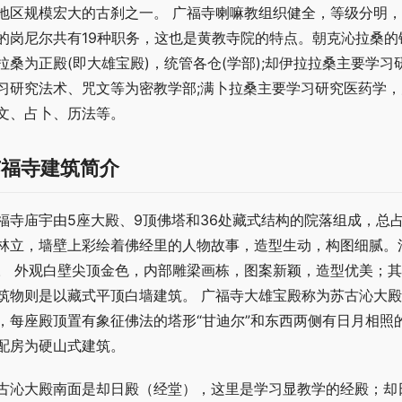
地区规模宏大的古刹之一。 广福寺喇嘛教组织健全，等级分明
的岗尼尔共有19种职务，这也是黄教寺院的特点。朝克沁拉桑
拉桑为正殿(即大雄宝殿)，统管各仓(学部);却伊拉拉桑主要学
习研究法术、咒文等为密教学部;满卜拉桑主要学习研究医药学，
文、占卜、历法等。
广福寺建筑简介
福寺庙宇由5座大殿、9顶佛塔和36处藏式结构的院落组成，总占
林立，墙壁上彩绘着佛经里的人物故事，造型生动，构图细腻。清
。 外观白壁尖顶金色，内部雕梁画栋，图案新颖，造型优美；
筑物则是以藏式平顶白墙建筑。 广福寺大雄宝殿称为苏古沁大
，每座殿顶置有象征佛法的塔形“甘迪尔”和东西两侧有日月相照
配房为硬山式建筑。
古沁大殿南面是却日殿（经堂），这里是学习显教学的经殿；却