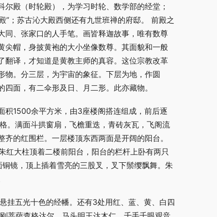
科尔殿（时轮殿），为学习时轮、数学部的经堂；
殿”；苏古沁大殿西侧还有九世班禅的府邸。 前殿之
大同、张家口的人手笔。画皆释迦故事，唯有数尊
黄尖帽，身披黄袍的大小坐像数尊。其面貌和一般
了翻译，才知道是黄教主师的真容。这位宗教改革
形物。分三层，为宇宙的象征。下层为地，作圆
的四面，有二伞形及日、月二形。此亦藏物。
积1500余平方米，由3座楼阁搭连组成，前后逐
风格。满面斗拱窗扇，飞檐重迭，青砖灰瓦，飞阁流
整齐的红围栏。一层楼顶东西两面是开阔的阳台。
根朱红大柱顶着二楼前阳台，阳台的栏杆上卧有两只
面铜镜，顶上插着雪亮的三股叉，叉下鬃缨飘舞。朱
。
间悬挂五光十色的经幡。还有3处用红、蓝、黄、白四
金刚菩萨查格达尔、马头明王达木仁、千手千眼观音