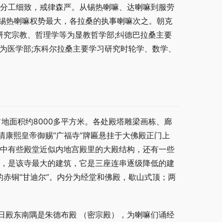
，分工细致，戒律森严。从锡热喇嘛、达喇嘛到服劳
的锡热喇嘛权势最大，各拉桑的执事喇嘛次之。朝克
习研究宗教、哲理学等为显教哲学部;纠德巴拉桑主要
为医学部;东科尔拉桑主要学习研究时轮学、数学、
地面积约8000多平方米。各处殿塔雕梁画栋、廊
康熙皇帝御赐“广福寺”牌匾悬挂于大佛殿正门上
其中有些殿堂近似内地宫殿里的大殿结构，还有一些
殿，是该寺最大的建筑，它是三座连串逐级降低的建
的赤铜“甘迪尔”。内分为经堂和佛殿，歇山式顶；两
日殿东南隅是朱德布殿 （密宗殿），为喇嘛们诵经