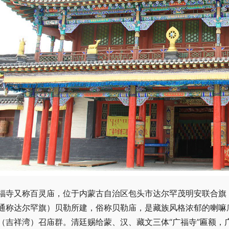
福寺又称百灵庙，位于内蒙古自治区包头市达尔罕茂明安联合旗
通称达尔罕旗）贝勒所建，俗称贝勒庙，是藏族风格浓郁的喇嘛
（吉祥湾）召庙群。清廷赐给蒙、汉、藏文三体“广福寺”匾额，广