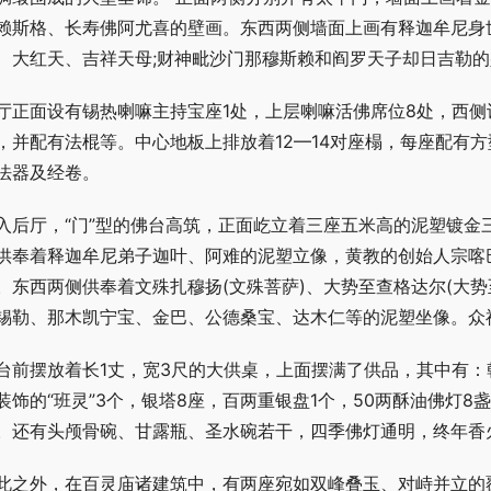
赖斯格、长寿佛阿尤喜的壁画。东西两侧墙面上画有释迦牟尼身
、大红天、吉祥天母;财神毗沙门那穆斯赖和阎罗天子却日吉勒
厅正面设有锡热喇嘛主持宝座1处，上层喇嘛活佛席位8处，西侧
，并配有法棍等。中心地板上排放着12—14对座榻，每座配有
法器及经卷。
入后厅，“门”型的佛台高筑，正面屹立着三座五米高的泥塑镀金
供奉着释迦牟尼弟子迦叶、阿难的泥塑立像，黄教的创始人宗喀
。东西两侧供奉着文殊扎穆扬(文殊菩萨)、大势至查格达尔(大
锡勒、那木凯宁宝、金巴、公德桑宝、达木仁等的泥塑坐像。众
台前摆放着长1丈，宽3尺的大供桌，上面摆满了供品，其中有：乾
装饰的“班灵”3个，银塔8座，百两重银盘1个，50两酥油佛灯8
。还有头颅骨碗、甘露瓶、圣水碗若干，四季佛灯通明，终年香
此之外，在百灵庙诸建筑中，有两座宛如双峰叠玉、对峙并立的