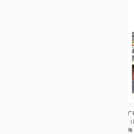
广
（
海