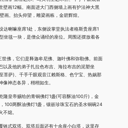
世壁画12幅。南面进大门西侧墙上画有护法神大黑
的壁画。抬头仰望，雕梁画栋，金碧辉煌。
设达喇嘛座席1处，东侧设掌堂执法者格斯贵座席1
方型坐毯一块，是僧众诵经的座位。周围还摆放着各
三世佛，它们是释迦牟尼佛、迦叶佛和弥勒佛。前面
巴以及他的弟子扎拉色布吉、海拉布吉的泥塑坐
势至菩萨)、千手千眼观音江赖斯格、色宁宝、热娲那
神像神态各异，栩栩如生。
隆皇帝赐给的青铜佛灯1盏(可容酥油100斤)，金
盏，100两酥油佛灯1盏，镶嵌珍珠宝石的圣水铜碗24
火不熄。
覆钵式双塔。双塔后面还有十余座小白塔，这里存