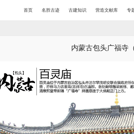
首页
名胜古迹
古建知识
营造文献库
专
内蒙古包头广福寺