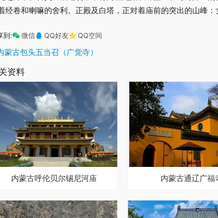
着经卷和喇嘛的舍利。正殿及白塔，正对着庙前的突出的山峰：
享到:
微信
QQ好友
QQ空间
内蒙古包头五当召（广觉寺）
关资料
内蒙古呼伦贝尔锡尼河庙
内蒙古通辽广福