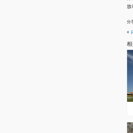
放
分
«
相