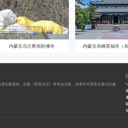
内蒙古乌兰察布卧佛寺
内蒙古赤峰荟福寺（
梳理古建遗存，归集《营造法式》等专业文献，传承中式营造文脉与古建