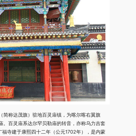
（简称达茂旗）驻地百灵庙镇，为喀尔喀右翼旗
庙。百灵庙系达尔罕贝勒庙的转音，亦称乌力吉套
福寺建于康熙四十二年（公元1702年），是内蒙