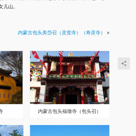
女儿山。
内蒙古包头美岱召（灵觉寺）（寿灵寺）
»
寺
内蒙古包头福徵寺（包头召）