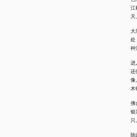
江
天
大
处
种
进
还
像
木
佛
银
只
除