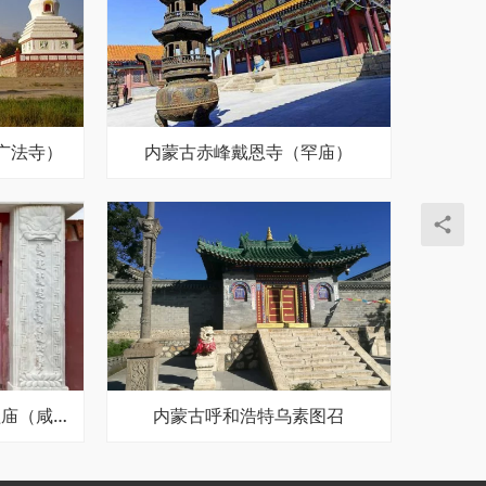
广法寺）
内蒙古赤峰戴恩寺（罕庙）
内蒙古锡林郭勒盟玛拉盖庙（咸安寺）
内蒙古呼和浩特乌素图召