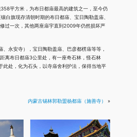
积358平方米，为布日都庙最高的建筑之一，至今仍
正镶白旗现存清朝时期的布日都庙、宝日陶勒盖庙、
修过一次，其他两座庙宇直到2009年仍然损坏严
庙、永安寺），宝日陶勒盖庙、巴彦都楞庙等等，
 距离布日都庙3公里处，有一座奇石林，怪石林
于此处，化为石头，以寺庙舍利护法，保得当地平
内蒙古锡林郭勒盟杨都庙（施善寺）
»