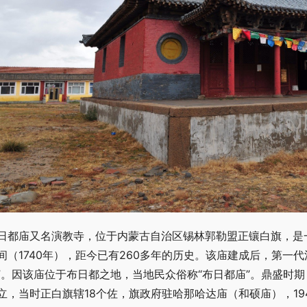
日都庙又名演教寺，位于内蒙古自治区锡林郭勒盟正镶白旗，是
间（1740年），距今已有260多年的历史。该庙建成后，第一
”。因该庙位于布日都之地，当地民众俗称“布日都庙”。鼎盛时期，
立，当时正白旗辖18个佐，旗政府驻哈那哈达庙（和硕庙），19