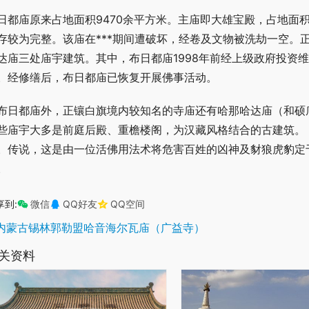
日都庙原来占地面积9470余平方米。主庙即大雄宝殿，占地面
存较为完整。该庙在***期间遭破坏，经卷及文物被洗劫一空。
达庙三处庙宇建筑。其中，布日都庙1998年前经上级政府投资维
。经修缮后，布日都庙已恢复开展佛事活动。
布日都庙外，正镶白旗境内较知名的寺庙还有哈那哈达庙（和硕
些庙宇大多是前庭后殿、重檐楼阁，为汉藏风格结合的古建筑。
。传说，这是由一位活佛用法术将危害百姓的凶神及豺狼虎豹定
。
享到:
微信
QQ好友
QQ空间
内蒙古锡林郭勒盟哈音海尔瓦庙（广益寺）
关资料