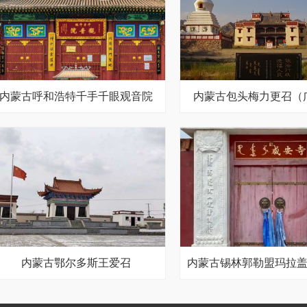
内蒙古呼和浩特千手千眼观音院
内蒙古包头梅力更召（
内蒙古鄂尔多斯王爱召