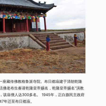
一座藏传佛教格鲁派寺院。布日都庙建于清朝乾隆
代活佛老布生奏请乾隆皇帝赐名，乾隆皇帝赐名“演教
该庙僧人达300多名。 1945年，正白旗民主政府
47年迁至布日都庙。