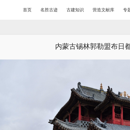
首页
名胜古迹
古建知识
营造文献库
专
内蒙古锡林郭勒盟布日