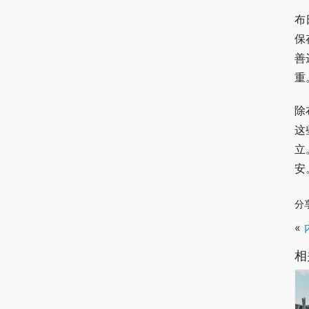
布
保
善
重
除
这
立
安
分
«
相