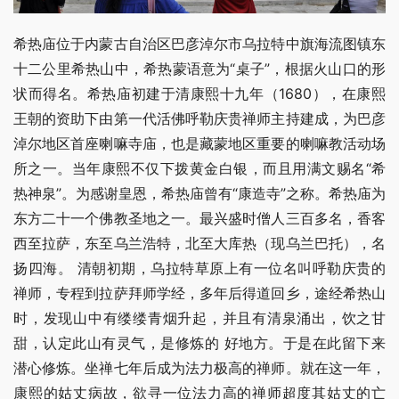
希热庙位于内蒙古自治区巴彦淖尔市乌拉特中旗海流图镇东
十二公里希热山中，希热蒙语意为“桌子”，根据火山口的形
状而得名。希热庙初建于清康熙十九年（1680），在康熙
王朝的资助下由第一代活佛呼勒庆贵禅师主持建成，为巴彦
淖尔地区首座喇嘛寺庙，也是藏蒙地区重要的喇嘛教活动场
所之一。当年康熙不仅下拨黄金白银，而且用满文赐名“希
热神泉”。为感谢皇恩，希热庙曾有“康造寺”之称。希热庙为
东方二十一个佛教圣地之一。最兴盛时僧人三百多名，香客
西至拉萨，东至乌兰浩特，北至大库热（现乌兰巴托），名
扬四海。 清朝初期，乌拉特草原上有一位名叫呼勒庆贵的
禅师，专程到拉萨拜师学经，多年后得道回乡，途经希热山
时，发现山中有缕缕青烟升起，并且有清泉涌出，饮之甘
甜，认定此山有灵气，是修炼的 好地方。于是在此留下来
潜心修炼。坐禅七年后成为法力极高的禅师。就在这一年，
康熙的姑丈病故，欲寻一位法力高的禅师超度其姑丈的亡