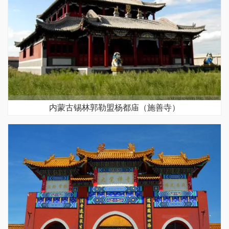
内蒙古锡林郭勒盟杨都庙（施善寺）