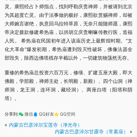
灵。康熙经占卜师指点，找到呼勒庆贵禅师，并被请到北京
为其超度亡灵。由于法事做的极好，康熙欲赏赐禅师，却被
大师婉言谢绝，执意回乌拉特草原，无奈只能随师愿，康熙
帝决定拨款修建希热庙，以供胡立庆贵喇嘛传教行医，造福
人民。 希热庙在民国初年进入该庙历史上最辉煌时期。“文
化大革命”爆发初期，希热庙遭到毁灭性破坏，佛像法器全
部毁失，除西边佛塔残存半截以外，一切建筑物荡然无存。
重修的希热庙总投资六百万元，修缮、扩建五座大殿，即大
佛殿，学部殿，禅师主处，长明殿，新殿）、四个山洞（禅
师洞，龙王洞，连环洞，藏经洞）、两座白塔（阳塔和阴
塔）。
分享到:
微信
QQ好友
QQ空间
«
内蒙古巴彦淖尔宝莲寺（净光寺）
内蒙古巴彦淖尔甘露寺（常素庙）
»