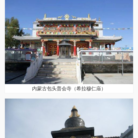
内蒙古包头普会寺（希拉穆仁庙）