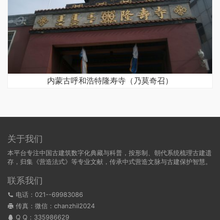
内蒙古呼和浩特隆寿寺（乃莫奇召）
关于我们
本平台专注中国古建筑数字化典藏与科普，按形制、朝代系统梳理古建遗
存，归集《营造法式》等专业文献，传承中式营造文脉与古建保护智慧。
联系我们
电话：021--69983086
传真：微信：chanzhil2024
Q Q：
335986629