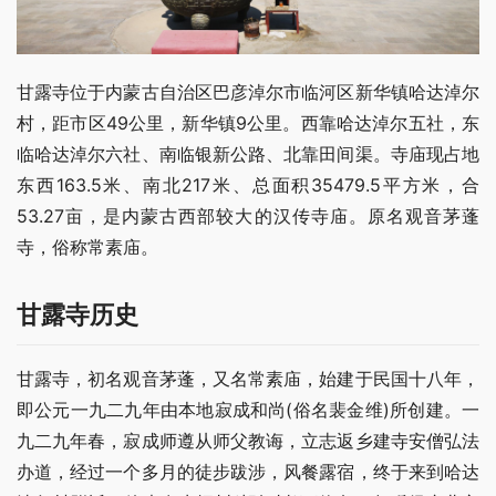
甘露寺位于内蒙古自治区巴彦淖尔市临河区新华镇哈达淖尔
村，距市区49公里，新华镇9公里。西靠哈达淖尔五社，东
临哈达淖尔六社、南临银新公路、北靠田间渠。寺庙现占地
东西163.5米、南北217米、总面积35479.5平方米，合
53.27亩，是内蒙古西部较大的汉传寺庙。原名观音茅蓬
寺，俗称常素庙。
甘露寺历史
甘露寺，初名观音茅蓬，又名常素庙，始建于民国十八年，
即公元一九二九年由本地寂成和尚(俗名裴金维)所创建。一
九二九年春，寂成师遵从师父教诲，立志返乡建寺安僧弘法
办道，经过一个多月的徒步跋涉，风餐露宿，终于来到哈达