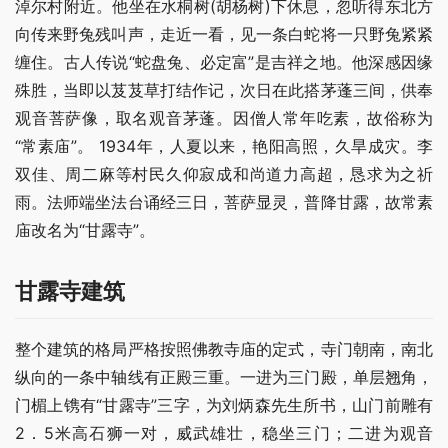
淖尔村附近。他坐在水桐树(胡杨树)下休息，忽听得东北方
向传来野兔残叫声，走近一看，见一条白蛇将一只野兔紧紧
缠住。古人传说“蛇盘兔、必定富”是吉祥之地。他深感因缘
殊胜，当即以芨芨草打结作记，次日在此搭茅蓬三间，供奉
观音菩萨像，取名观音茅蓬。因僧人常年吃素，故俗称为
“常素庙”。 1934年，人夏以来，艳阳高照，久旱成灾。李
双佳、周二麻等村民久仰寂成和尚道力高超，恳求为之祈
雨。法师端坐法台诵经三日，菩萨显灵，普降甘露，故常素
庙改名为“甘露寺”。
甘露寺建筑
整个建筑的格局严格按照佛教寺庙的定式，寺门朝南，南北
纵向的一条中轴线有正殿三重。一进为三门殿，单层翘角，
门楣上镌有“甘露寺”三字，为刘炳森先生所书，山门前雕有
2．5米高石狮一对，威武雄壮，稳坐三门；二进为观音