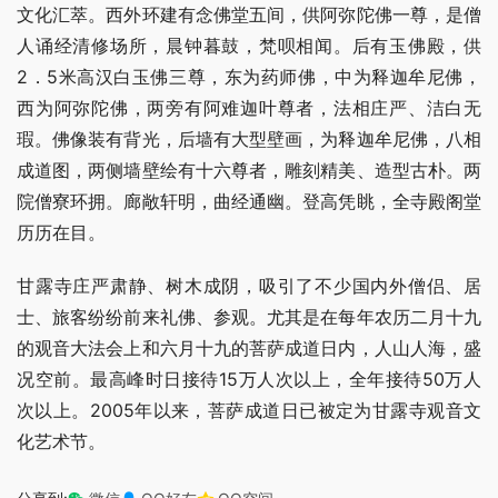
文化汇萃。西外环建有念佛堂五间，供阿弥陀佛一尊，是僧
人诵经清修场所，晨钟暮鼓，梵呗相闻。后有玉佛殿，供
2．5米高汉白玉佛三尊，东为药师佛，中为释迦牟尼佛，
西为阿弥陀佛，两旁有阿难迦叶尊者，法相庄严、洁白无
瑕。佛像装有背光，后墙有大型壁画，为释迦牟尼佛，八相
成道图，两侧墙壁绘有十六尊者，雕刻精美、造型古朴。两
院僧寮环拥。廊敞轩明，曲经通幽。登高凭眺，全寺殿阁堂
历历在目。
甘露寺庄严肃静、树木成阴，吸引了不少国内外僧侣、居
士、旅客纷纷前来礼佛、参观。尤其是在每年农历二月十九
的观音大法会上和六月十九的菩萨成道日内，人山人海，盛
况空前。最高峰时日接待15万人次以上，全年接待50万人
次以上。2005年以来，菩萨成道日已被定为甘露寺观音文
化艺术节。