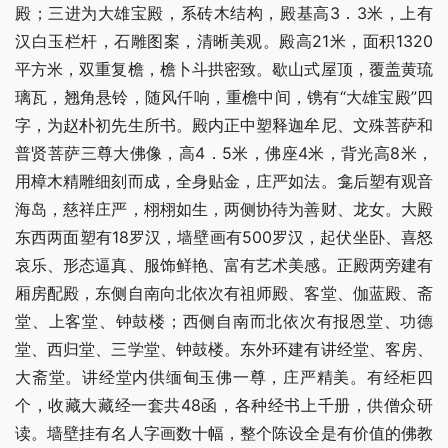
殿；三进为大雄宝殿，系砖木结构，殿基高3．3米，上有
汉白玉栏杆，石雕图案，清晰美观。殿高21米，面积1320
平方米，双重复檐，檐卜斗拱密致。歇山式屋顶，覆盖黄琉
璃瓦，翘角悬铃，随风仟响，重檐中间，镌有“大雄宝殿”四
字，为赵朴初先生所书。殿内正中塑释迦牟尼、文殊菩萨和
普贤菩萨三尊大佛像，高4．5米，佛座4米，背光高8米，
用樟木精雕细刻而成，全身贴金，庄严如法。龛后塑有观音
海岛，慈祥庄严，栩栩如生，两侧协待为善财、龙女。大殿
东西两面塑有18罗汉，墙壁画有500罗汉，起伏坐卧、喜怒
哀乐、形态逼真、服饰鲜艳、富有艺术美感。正殿两旁建有
厢房配殿，东侧自南向北依次有祖师殿、客堂、伽蓝殿、斋
堂、上客堂、钟鼓楼；西侧自南而北依次有报恩堂、功德
堂、西归堂、三学堂、钟鼓楼。东外环建有讲经堂、客房、
大斋堂。讲经堂内供缅甸玉佛一尊，庄严精美。有经柜四
个，收藏大藏经一套共48函，各种经书上千册，供僧众研
读。墙壁挂有名人字画数十幅，整个陈设全是有价值的佛教