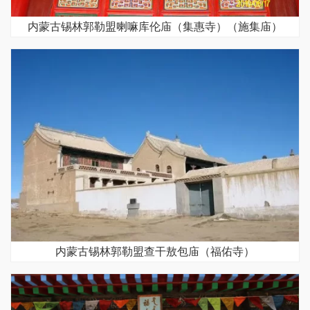
内蒙古锡林郭勒盟喇嘛库伦庙（集惠寺）（施集庙）
内蒙古锡林郭勒盟查干敖包庙（福佑寺）