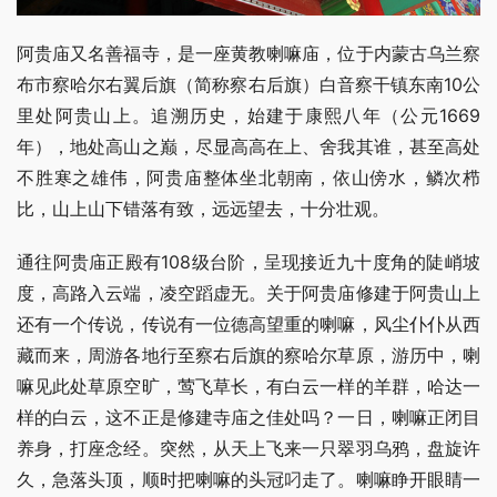
阿贵庙又名善福寺，是一座黄教喇嘛庙，位于内蒙古乌兰察
布市察哈尔右翼后旗（简称察右后旗）白音察干镇东南10公
里处阿贵山上。追溯历史，始建于康熙八年（公元1669
年），地处高山之巅，尽显高高在上、舍我其谁，甚至高处
不胜寒之雄伟，阿贵庙整体坐北朝南，依山傍水，鳞次栉
比，山上山下错落有致，远远望去，十分壮观。
通往阿贵庙正殿有108级台阶，呈现接近九十度角的陡峭坡
度，高路入云端，凌空蹈虚无。关于阿贵庙修建于阿贵山上
还有一个传说，传说有一位德高望重的喇嘛，风尘仆仆从西
藏而来，周游各地行至察右后旗的察哈尔草原，游历中，喇
嘛见此处草原空旷，莺飞草长，有白云一样的羊群，哈达一
样的白云，这不正是修建寺庙之佳处吗？一日，喇嘛正闭目
养身，打座念经。突然，从天上飞来一只翠羽乌鸦，盘旋许
久，急落头顶，顺时把喇嘛的头冠叼走了。喇嘛睁开眼睛一