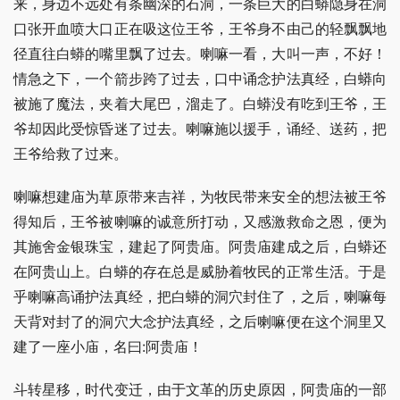
来，身边不远处有条幽深的石洞，一条巨大的白蟒隐身在洞
口张开血喷大口正在吸这位王爷，王爷身不由己的轻飘飘地
径直往白蟒的嘴里飘了过去。喇嘛一看，大叫一声，不好！
情急之下，一个箭步跨了过去，口中诵念护法真经，白蟒向
被施了魔法，夹着大尾巴，溜走了。白蟒没有吃到王爷，王
爷却因此受惊昏迷了过去。喇嘛施以援手，诵经、送药，把
王爷给救了过来。
喇嘛想建庙为草原带来吉祥，为牧民带来安全的想法被王爷
得知后，王爷被喇嘛的诚意所打动，又感激救命之恩，便为
其施舍金银珠宝，建起了阿贵庙。阿贵庙建成之后，白蟒还
在阿贵山上。白蟒的存在总是威胁着牧民的正常生活。于是
乎喇嘛高诵护法真经，把白蟒的洞穴封住了，之后，喇嘛每
天背对封了的洞穴大念护法真经，之后喇嘛便在这个洞里又
建了一座小庙，名曰:阿贵庙！
斗转星移，时代变迁，由于文革的历史原因，阿贵庙的一部