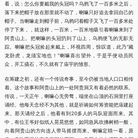
看，说：怎么你要戴我的头冠吗？乌鸦飞了一百多米之后，
落下来把帽子放在那里就不动了，喇嘛只好追去拿回自己的
帽子。当喇嘛走到帽子前，乌鸦叼着帽子又飞了一百多米处
停了下来，，就这样，一百米，一百米地吸引着喇嘛来到了
阿贵山上。把喇嘛的头冠扔到了山上，乌鸦便飞的无影无
踪。喇嘛把头冠捡起来戴上，环视四周，惊叹道，此乃“藏
龙卧虎，龙须宝地也！”喇嘛喜出望外，于是乎便动员民
众，开工撬石，不久就有了庙宇的雏形。
在筹建之初，还有一个传说奇事，至今仍被当地人口口相传
着。这个故事和阿贵山上的一处阿贵洞又有着必然的联系。 
传说，一天正午，喇嘛心无旁骛，端坐在山顶的石洞里打座
诵经。他每天念经不为其他，就是祈祷如何筹资能把庙建起
来。那天诵经之后，他看有到20多人的马队迎面而来。其
中，有位王爷好似纸人晃晃悠悠，如同急风吹拂树梢一般，
向着阿贵山的方向连人带马摇摆而来。喇嘛定睛一看，原