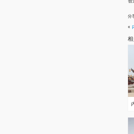
智
分
«
相