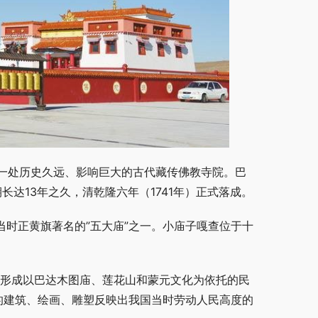
一处历史久远、影响巨大的古代藏传佛教寺院。巴
期长达13年之久，清乾隆六年（1741年）正式落成。
当时正黄旗著名的”五大庙”之一。小庙子嘎查位于十
步形成以巴达木图庙、莲花山和蒙元文化为依托的民
宇的建筑、绘画、雕塑反映出我国当时劳动人民高度的