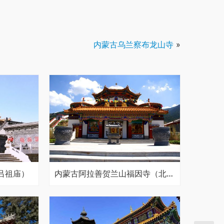
内蒙古乌兰察布龙山寺
»
吕祖庙）
内蒙古阿拉善贺兰山福因寺（北寺）