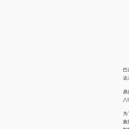
巴
达
鼎
八
为
族