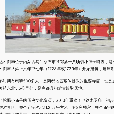
达木图庙位于内蒙古乌兰察布市商都县十八顷镇小庙子嘎查，是
木图庙从雍正六年或七年（1728年或1729年）开始建筑，建庙
盛时期有喇嘛500多人，是商都地区藏传佛教的重要寺庙，也是
顷镇东北3.5公里处，是商都县的蒙古族聚居地。
了挖掘小庙子的历史文化资源，2013年重建了巴达木图庙，初
旅游景区。整个庙宇占地11.2 万平方米，有8座独宫，整个庙