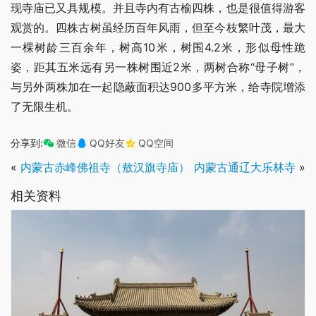
现寺庙已又具规模。并且寺内有古榆四株，也是很值得游客
观赏的。四株古树虽经历百年风雨，但至今枝繁叶茂，最大
一棵树龄三百余年，树高10米，树围4.2米，形似母性跪
姿，距其五米远有另一株树围近2米，两树合称“母子树”，
与另外两株加在一起隐蔽面积达900多平方米，给寺院增添
了无限生机。
分享到:
微信
QQ好友
QQ空间
«
内蒙古赤峰佛祖寺（敖汉旗寺庙）
内蒙古通辽大乐林寺
»
相关资料