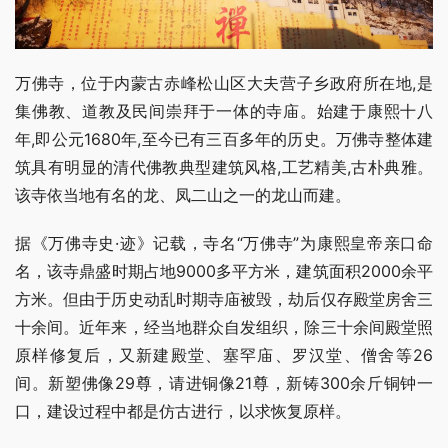
万佛寺，位于内蒙古赤峰松山区大夫营子乡政府所在地,是
集佛教、道教及民间崇拜于一体的寺庙。始建于康熙十八
年,即公元1680年,至今已有三百多年的历史。万佛寺整体建
筑具有明显的清代佛教典型建筑风格,工艺精美,古朴典雅。
该寺依当地有名的龙、凤二山之一的龙山而建。
据《万佛寺史·迹》记载，寺名“万佛寺”为康熙皇帝亲口命
名，该寺鼎盛时期占地9000多平方米，建筑面积2000余平
方米。但由于历史动乱时期寺庙被毁，劫后仅存殿堂房舍三
十余间。近年来，经当地群众自发组织，除三十余间殿堂照
原样修复后，又新建殿堂、塞罕庙、罗汉堂、僧舍等26
间。新塑佛像29尊，请进铜像21尊，新铸300余斤铜钟一
口，建设过程中都是仿古进行，以求恢复原样。