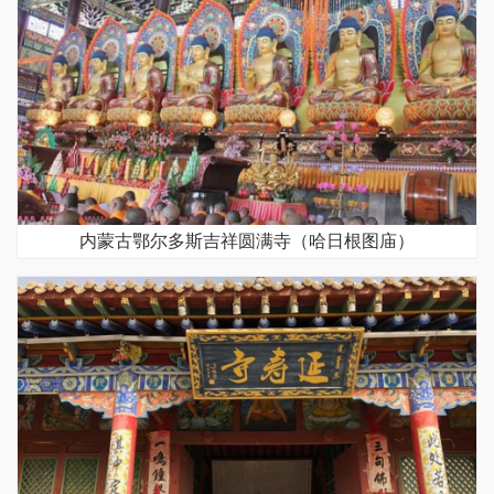
内蒙古鄂尔多斯吉祥圆满寺（哈日根图庙）