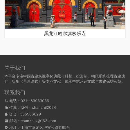
黑龙江哈尔滨极乐寺
关于我们
本平台专注中国古建筑数字化典藏与科普，按形制、朝代系统梳理古建遗
存，归集《营造法式》等专业文献，传承中式营造文脉与古建保护智慧。
联系我们
电话：021--69983086
传真：微信：chanzhil2024
Q Q：
335986629
邮箱：chanzhilv@163.com
地址：上海市嘉定区沪宜公路1185号