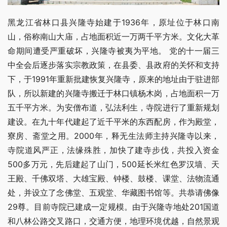
黑龙江省林口县兴隆寺始建于1936年，原址位于林口南
山，俗称南山大庙，占地面积近一万两千平方米。文化大革
命期间遭受严重破坏，兴隆寺被夷为平地。 党的十一届三
中全会后逐步落实宗教政策，在县委、县政府的关怀和支持
下，于1991年重新批建恢复兴隆寺，原来的地址由于驻进部
队，所以新建的兴隆寺搬迁于林口镇杨木岗，占地面积一万
五千平方米。为安僧布道，弘法利生，寺院进行了重新规划
建设。在九十年代建起了近千平米的东西配房，作为殿堂，
寮房、斋堂之用。2000年，释无生法师主持兴隆寺以来，
寺院道风严正，法缘殊胜，加快了建寺步伐，共投入资金
500多万元，先后建起了山门，500延长米红色罗汉墙、天
王殿、千佛双塔、大雄宝殿、钟楼、鼓楼、课堂、法物流通
处，并设立了念佛堂、五观堂、华藏图书馆等。共恭请佛像
29尊。目前寺院已建成一定规模。由于兴隆寺地处201国道
和八林公路交叉路口，交通方便，地理环境优越，自然景观